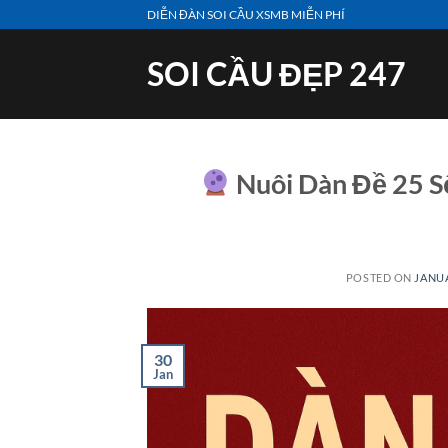
Skip
DIỄN ĐÀN SOI CẦU XSMB MIỄN PHÍ
to
content
SOI CẦU ĐẸP 247
Nuôi Dàn Đề 25 S
POSTED ON
JANUA
30
Jan