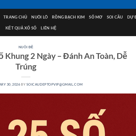
TRANG CHỦ
NUÔI LÔ
RỒNG BẠCH KIM
SỔ MƠ
SOI CẦU
DỰ 
KẾT QUẢ XỔ SỐ
LIÊN HỆ
NUÔI ĐỀ
ố Khung 2 Ngày – Đánh An Toàn, Dễ
Trúng
RY 30, 2026
BY
SOICAUDEPTOPVIP@GMAIL.COM