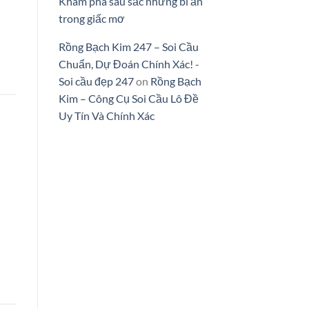
Khám phá sâu sắc những bí ẩn
trong giấc mơ
Rồng Bạch Kim 247 – Soi Cầu
Chuẩn, Dự Đoán Chính Xác! -
Soi cầu đẹp 247
on
Rồng Bạch
Kim – Công Cụ Soi Cầu Lô Đề
Uy Tín Và Chính Xác