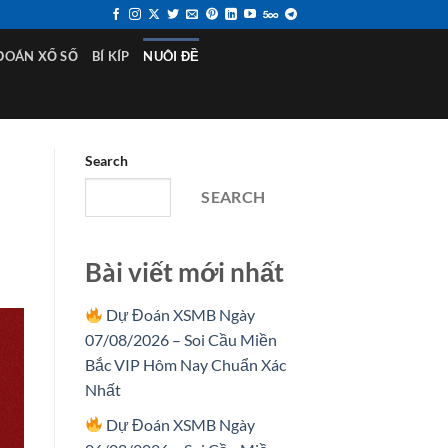
ĐOÁN XỔ SỐ
BÍ KÍP
NUÔI ĐỀ
Search
SEARCH
Bài viết mới nhất
Dự Đoán XSMB Ngày
07/08/2026 – Soi Cầu Miền
Bắc VIP Hôm Nay Chuẩn Xác
Nhất
Dự Đoán XSMB Ngày