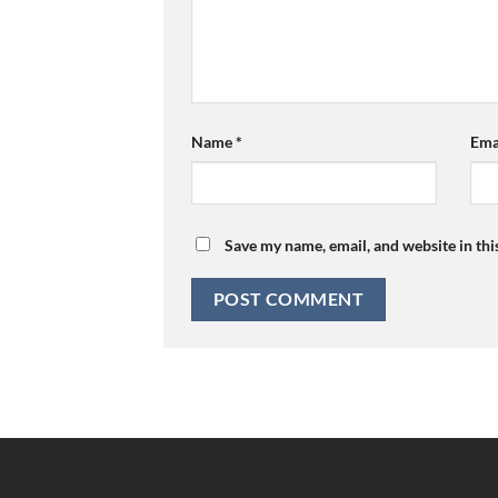
Name
*
Ema
Save my name, email, and website in thi