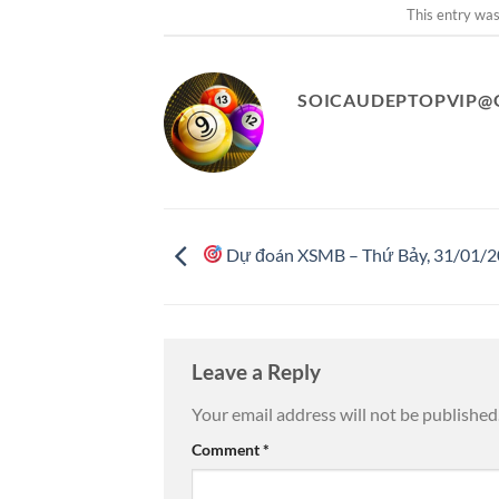
This entry wa
SOICAUDEPTOPVIP@
Dự đoán XSMB – Thứ Bảy, 31/01/
Leave a Reply
Your email address will not be published
Comment
*