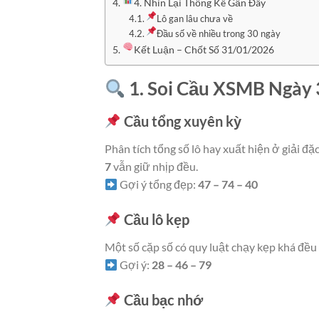
4. Nhìn Lại Thống Kê Gần Đây
Lô gan lâu chưa về
Đầu số về nhiều trong 30 ngày
Kết Luận – Chốt Số 31/01/2026
1. Soi Cầu XSMB Ngày
Cầu tổng xuyên kỳ
Phân tích tổng số lô hay xuất hiện ở giải đặ
7
vẫn giữ nhịp đều.
Gợi ý tổng đẹp:
47 – 74 – 40
Cầu lô kẹp
Một số cặp số có quy luật chạy kẹp khá đều
Gợi ý:
28 – 46 – 79
Cầu bạc nhớ