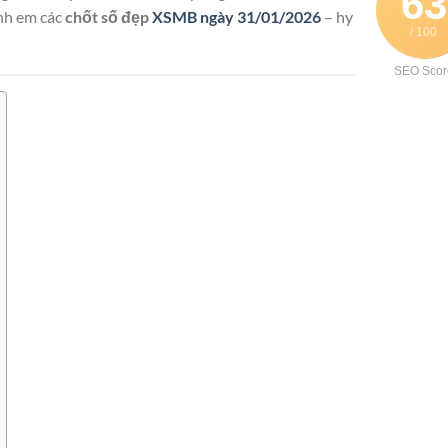
63
anh em các
chốt số đẹp
XSMB ngày 31/01/2026
– hy
/ 100
SEO Scor