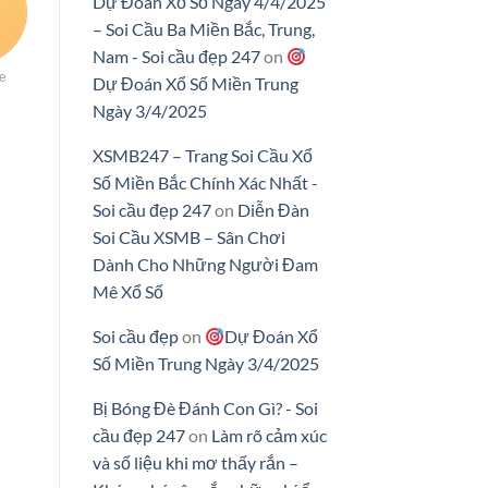
Dự Đoán Xổ Số Ngày 4/4/2025
– Soi Cầu Ba Miền Bắc, Trung,
Nam - Soi cầu đẹp 247
on
e
Dự Đoán Xổ Số Miền Trung
Ngày 3/4/2025
XSMB247 – Trang Soi Cầu Xổ
Số Miền Bắc Chính Xác Nhất -
Soi cầu đẹp 247
on
Diễn Đàn
Soi Cầu XSMB – Sân Chơi
Dành Cho Những Người Đam
Mê Xổ Số
Soi cầu đẹp
on
Dự Đoán Xổ
Số Miền Trung Ngày 3/4/2025
Bị Bóng Đè Đánh Con Gì? - Soi
cầu đẹp 247
on
Làm rõ cảm xúc
và số liệu khi mơ thấy rắn –