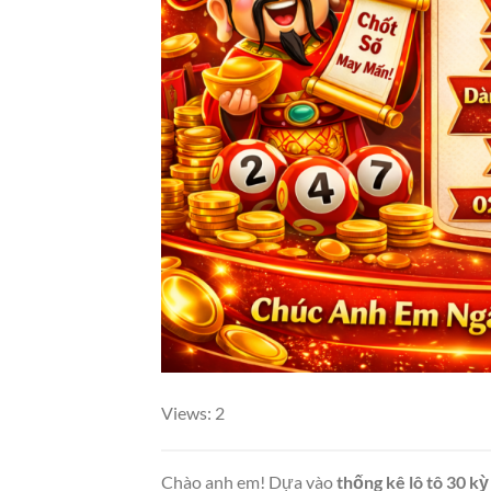
Views: 2
Chào anh em! Dựa vào
thống kê lô tô 30 kỳ