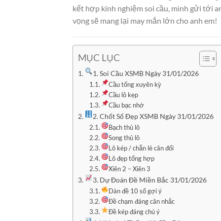
kết hợp kinh nghiệm soi cầu, mình gửi tới 
vọng sẽ mang lại may mắn lớn cho anh em!
MỤC LỤC
1. Soi Cầu XSMB Ngày 31/01/2026
Cầu tổng xuyên kỳ
Cầu lô kẹp
Cầu bạc nhớ
2. Chốt Số Đẹp XSMB Ngày 31/01/2026
Bạch thủ lô
Song thủ lô
Lô kép / chẵn lẻ cân đối
Lô đẹp tổng hợp
Xiên 2 – Xiên 3
3. Dự Đoán Đề Miền Bắc 31/01/2026
Dàn đề 10 số gợi ý
Đề chạm đáng cân nhắc
Đề kép đáng chú ý