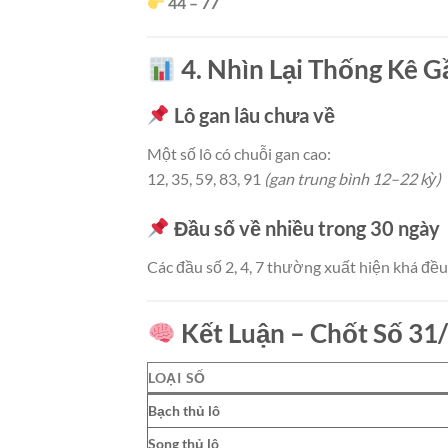
44 – 77
4. Nhìn Lại Thống Kê 
Lô gan lâu chưa về
Một số lô có chuỗi gan cao:
12, 35, 59, 83, 91
(gan trung bình 12–22 kỳ)
Đầu số về nhiều trong 30 ngày
Các đầu số 2, 4, 7 thường xuất hiện khá đều v
Kết Luận – Chốt Số
31
LOẠI SỐ
Bạch thủ lô
Song thủ lô