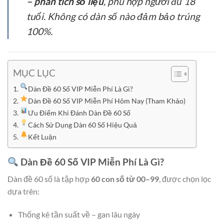
– phân tích số liệu
, phù hợp người đủ 18
tuổi. Không có dàn số nào đảm bảo trúng
100%.
MỤC LỤC
Dàn Đề 60 Số VIP Miễn Phí Là Gì?
Dàn Đề 60 Số VIP Miễn Phí Hôm Nay (Tham Khảo)
Ưu Điểm Khi Đánh Dàn Đề 60 Số
Cách Sử Dụng Dàn 60 Số Hiệu Quả
Kết Luận
Dàn Đề 60 Số VIP Miễn Phí Là Gì?
Dàn đề 60 số là tập hợp
60 con số từ 00–99
, được chọn lọc
dựa trên:
Thống kê tần suất về – gan lâu ngày