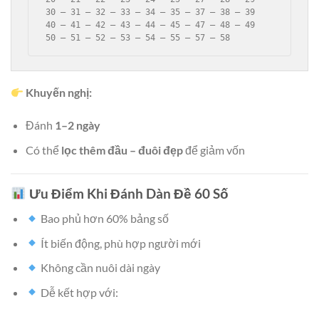
30 – 31 – 32 – 33 – 34 – 35 – 37 – 38 – 39  

40 – 41 – 42 – 43 – 44 – 45 – 47 – 48 – 49  

Khuyến nghị:
Đánh
1–2 ngày
Có thể
lọc thêm đầu – đuôi đẹp
để giảm vốn
Ưu Điểm Khi Đánh Dàn Đề 60 Số
Bao phủ hơn 60% bảng số
Ít biến động, phù hợp người mới
Không cần nuôi dài ngày
Dễ kết hợp với: