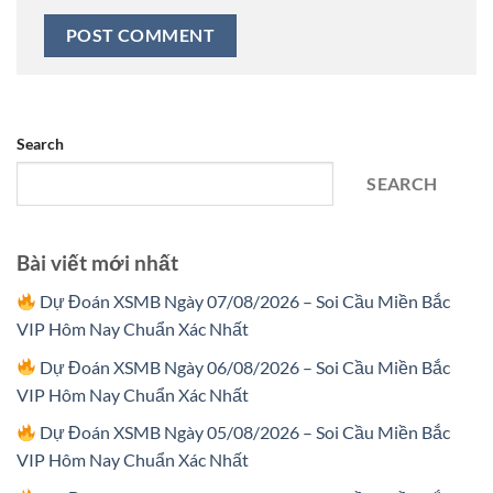
Search
SEARCH
Bài viết mới nhất
Dự Đoán XSMB Ngày 07/08/2026 – Soi Cầu Miền Bắc
VIP Hôm Nay Chuẩn Xác Nhất
Dự Đoán XSMB Ngày 06/08/2026 – Soi Cầu Miền Bắc
VIP Hôm Nay Chuẩn Xác Nhất
Dự Đoán XSMB Ngày 05/08/2026 – Soi Cầu Miền Bắc
VIP Hôm Nay Chuẩn Xác Nhất