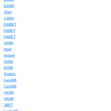
DA88
Zbet
11Bet
DABET
FABET
FABET
Vb88
hbet
mubet
SV88
SV88
Topbet
Gem88
Gem88
VK88
VK88
3BET
Lucky88