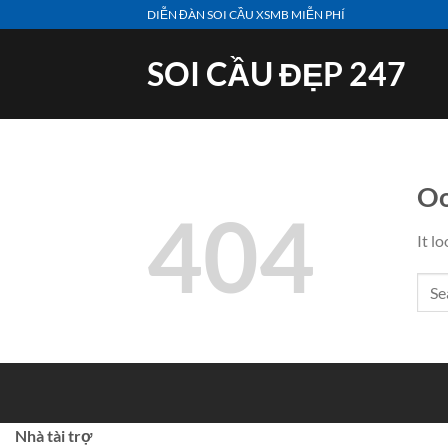
Skip
DIỄN ĐÀN SOI CẦU XSMB MIỄN PHÍ
to
content
SOI CẦU ĐẸP 247
Oo
404
It l
Nhà tài trợ