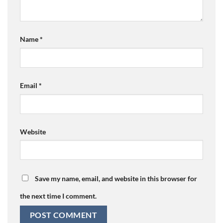
Name
*
Email
*
Website
Save my name, email, and website in this browser for
the next time I comment.