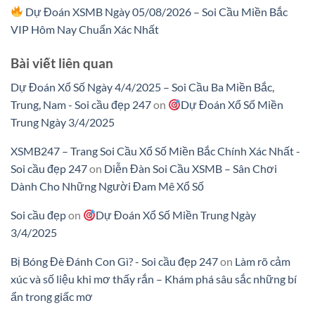
Dự Đoán XSMB Ngày 05/08/2026 – Soi Cầu Miền Bắc
VIP Hôm Nay Chuẩn Xác Nhất
Bài viết liên quan
Dự Đoán Xổ Số Ngày 4/4/2025 – Soi Cầu Ba Miền Bắc,
Trung, Nam - Soi cầu đẹp 247
on
Dự Đoán Xổ Số Miền
Trung Ngày 3/4/2025
XSMB247 – Trang Soi Cầu Xổ Số Miền Bắc Chính Xác Nhất -
Soi cầu đẹp 247
on
Diễn Đàn Soi Cầu XSMB – Sân Chơi
Dành Cho Những Người Đam Mê Xổ Số
Soi cầu đẹp
on
Dự Đoán Xổ Số Miền Trung Ngày
3/4/2025
Bị Bóng Đè Đánh Con Gì? - Soi cầu đẹp 247
on
Làm rõ cảm
xúc và số liệu khi mơ thấy rắn – Khám phá sâu sắc những bí
ẩn trong giấc mơ