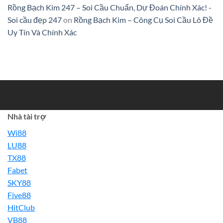
Rồng Bạch Kim 247 – Soi Cầu Chuẩn, Dự Đoán Chính Xác! -
Soi cầu đẹp 247
on
Rồng Bạch Kim – Công Cụ Soi Cầu Lô Đề
Uy Tín Và Chính Xác
Nhà tài trợ
Wi88
LU88
TX88
Fabet
SKY88
Five88
HitClub
VB88