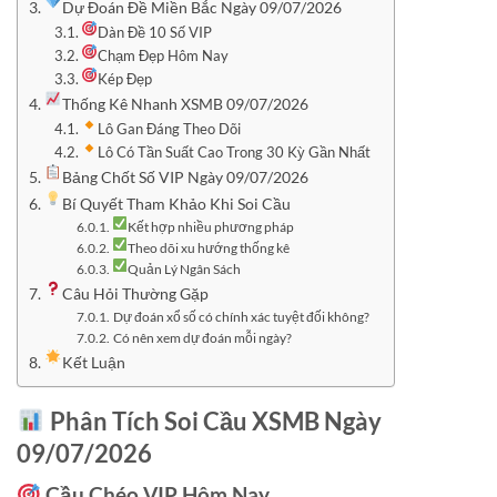
Dự Đoán Đề Miền Bắc Ngày 09/07/2026
Dàn Đề 10 Số VIP
Chạm Đẹp Hôm Nay
Kép Đẹp
Thống Kê Nhanh XSMB 09/07/2026
Lô Gan Đáng Theo Dõi
Lô Có Tần Suất Cao Trong 30 Kỳ Gần Nhất
Bảng Chốt Số VIP Ngày 09/07/2026
Bí Quyết Tham Khảo Khi Soi Cầu
Kết hợp nhiều phương pháp
Theo dõi xu hướng thống kê
Quản Lý Ngân Sách
Câu Hỏi Thường Gặp
Dự đoán xổ số có chính xác tuyệt đối không?
Có nên xem dự đoán mỗi ngày?
Kết Luận
Phân Tích Soi Cầu XSMB Ngày
09/07/2026
Cầu Chéo VIP Hôm Nay