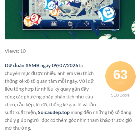
Views: 10
Dự đoán XSMB ngày 09/07/2026
là
63
chuyên mục được nhiều anh em yêu thích
thống kê xổ số quan tâm mỗi ngày. Với dữ
/ 100
liệu tổng hợp từ nhiều kỳ quay gần đây
SEO Score
cùng các phương pháp phân tích như cầu
chéo, cầu kẹp, lô rơi, thống kê gan lô và tần
suất xuất hiện,
Soicaudep.top
mang đến những bộ số đáng
chú ý giúp người đọc có thêm góc nhìn tham khảo trước giờ
mở thưởng.