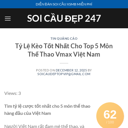
Skip
DIỄN ĐÀN SOI CẦU XSMB MIỄN PHÍ
to
SOI CẦU ĐẸP 247
content
TIN QUẢNG CÁO
Tỷ Lệ Kèo Tốt Nhất Cho Top 5 Môn
Thể Thao Vmax Việt Nam
POSTED ON
DECEMBER 12, 2025
BY
SOICAUDEPTOPVIP@GMAIL.COM
Views: 3
Tìm tỷ lệ cược tốt nhất cho 5 môn thể thao
62
hàng đầu của Việt Nam
/ 100
Người Việt Nam rất đam mê thể thao, và