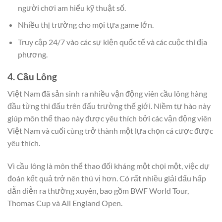
người chơi am hiểu kỹ thuật số.
Nhiều thị trường cho mọi tựa game lớn.
Truy cập 24/7 vào các sự kiện quốc tế và các cuộc thi địa
phương.
4. Cầu Lông
Việt Nam đã sản sinh ra nhiều vận động viên cầu lông hàng
đầu từng thi đấu trên đấu trường thế giới. Niềm tự hào này
giúp môn thể thao này được yêu thích bởi các vận động viên
Việt Nam và cuối cùng trở thành một lựa chọn cá cược được
yêu thích.
Vì cầu lông là môn thể thao đối kháng một chọi một, việc dự
đoán kết quả trở nên thú vị hơn. Có rất nhiều giải đấu hấp
dẫn diễn ra thường xuyên, bao gồm BWF World Tour,
Thomas Cup và All England Open.