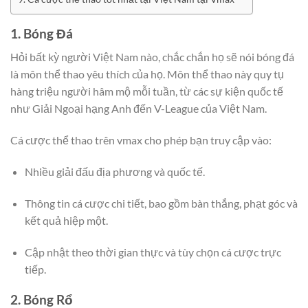
1. Bóng Đá
Hỏi bất kỳ người Việt Nam nào, chắc chắn họ sẽ nói bóng đá
là môn thể thao yêu thích của họ. Môn thể thao này quy tụ
hàng triệu người hâm mộ mỗi tuần, từ các sự kiện quốc tế
như Giải Ngoại hạng Anh đến V-League của Việt Nam.
Cá cược thể thao trên vmax cho phép bạn truy cập vào:
Nhiều giải đấu địa phương và quốc tế.
Thông tin cá cược chi tiết, bao gồm bàn thắng, phạt góc và
kết quả hiệp một.
Cập nhật theo thời gian thực và tùy chọn cá cược trực
tiếp.
2. Bóng Rổ