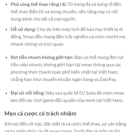
Phủ sóng thể thao rộng rãi:
Từ bóng đá và bóng rổ đến
thể thao điện tử và bóng chuyền, nền tảng này có nội
dung dành cho tất cả mọi người.
Dễ sử dụng:
Cho dù trên máy tính để bàn hay thiết bị di
động, Vmax đều mang đến trải nghiệm cá cược mượt mà,
nhanh chóng và trực quan.
Rút tiền nhanh không giới hạn:
Bạn có thể mong đợi rút
tiền siêu nhanh, không giới hạn tại vmax thông qua các
phương thức thanh toán phổ biến nhất tại Việt Nam,
chẳng hạn như chuyển khoản ngân hàng và ZaloPay.
Đại sứ nổi tiếng:
Siêu sao quốc tế DJ Soda đã chọn vmax
làm đối tác chơi game độc ​​quyền của mình tại Việt Nam.
Mẹo cá cược có trách nhiệm
Khi nói đến cờ bạc, đặc biệt là cá cược thể thao, sự cân bằng
và tự nhận thức là rất quan trọng. Dưới đây là một vài lời