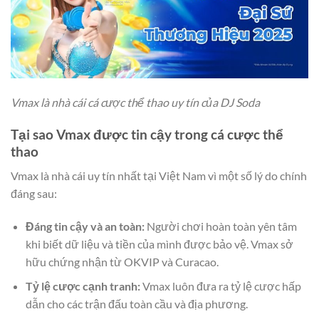
Vmax là nhà cái cá cược thể thao uy tín của DJ Soda
Tại sao Vmax được tin cậy trong cá cược thể
thao
Vmax là nhà cái uy tín nhất tại Việt Nam vì một số lý do chính
đáng sau:
Đáng tin cậy và an toàn:
Người chơi hoàn toàn yên tâm
khi biết dữ liệu và tiền của mình được bảo vệ. Vmax sở
hữu chứng nhận từ OKVIP và Curacao.
Tỷ lệ cược cạnh tranh:
Vmax luôn đưa ra tỷ lệ cược hấp
dẫn cho các trận đấu toàn cầu và địa phương.