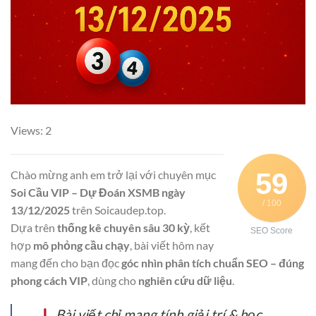
Views: 2
59
Chào mừng anh em trở lại với chuyên mục
Soi Cầu VIP – Dự Đoán XSMB ngày
/ 100
13/12/2025
trên Soicaudep.top.
Dựa trên
thống kê chuyên sâu 30 kỳ
, kết
SEO Score
hợp
mô phỏng cầu chạy
, bài viết hôm nay
mang đến cho bạn đọc
góc nhìn phân tích chuẩn SEO – đúng
phong cách VIP
, dùng cho
nghiên cứu dữ liệu
.
Bài viết chỉ mang tính giải trí & học