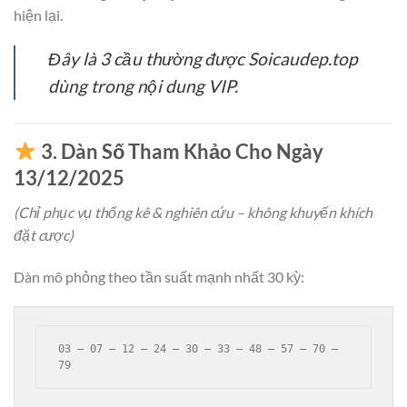
hiện lại.
Đây là 3 cầu thường được Soicaudep.top
dùng trong nội dung VIP.
3.
Dàn Số Tham Khảo Cho Ngày
13/12/2025
(Chỉ phục vụ thống kê & nghiên cứu – không khuyến khích
đặt cược)
Dàn mô phỏng theo tần suất mạnh nhất 30 kỳ:
03 – 07 – 12 – 24 – 30 – 33 – 48 – 57 – 70 – 