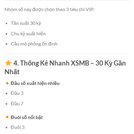
Nhóm số này được chọn theo 3 tiêu chí VIP:
Tần suất 30 kỳ
Chu kỳ xuất hiện
Cầu mô phỏng ổn định
4.
Thống Kê Nhanh XSMB – 30 Kỳ Gần
Nhất
Đầu số xuất hiện nhiều
Đầu 3
Đầu 7
Đuôi số nổi bật
Đuôi 3