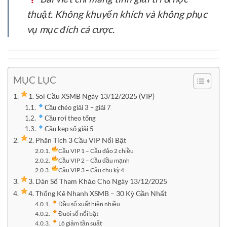
thuật. Không khuyến khích và không phục
vụ mục đích cá cược.
MỤC LỤC
1. Soi Cầu XSMB Ngày 13/12/2025 (VIP)
Cầu chéo giải 3 – giải 7
Cầu rơi theo tổng
Cầu kẹp số giải 5
2. Phân Tích 3 Cầu VIP Nổi Bật
Cầu VIP 1 – Cầu đảo 2 chiều
Cầu VIP 2 – Cầu đầu mạnh
Cầu VIP 3 – Cầu chu kỳ 4
3. Dàn Số Tham Khảo Cho Ngày 13/12/2025
4. Thống Kê Nhanh XSMB – 30 Kỳ Gần Nhất
Đầu số xuất hiện nhiều
Đuôi số nổi bật
Lô giảm tần suất