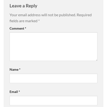
Leave a Reply
Your email address will not be published.
Required
fields are marked
*
Comment
*
Name
*
Email
*