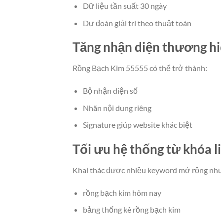
Dữ liệu tần suất 30 ngày
Dự đoán giải trí theo thuật toán
Tăng nhận diện thương hi
Rồng Bạch Kim 55555 có thể trở thành:
Bộ nhận diện số
Nhãn nội dung riêng
Signature giúp website khác biệt
Tối ưu hệ thống từ khóa l
Khai thác được nhiều keyword mở rộng nh
rồng bạch kim hôm nay
bảng thống kê rồng bạch kim