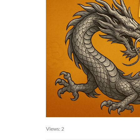
Views: 2