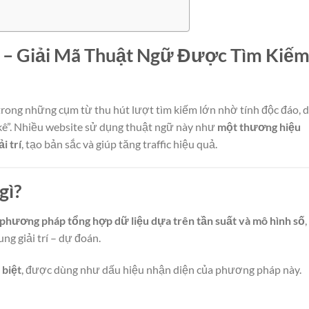
 – Giải Mã Thuật Ngữ Được Tìm Kiế
rong những cụm từ thu hút lượt tìm kiếm lớn nhờ tính độc đáo, 
kê”. Nhiều website sử dụng thuật ngữ này như
một thương hiệu
i trí
, tạo bản sắc và giúp tăng traffic hiệu quả.
gì?
phương pháp tổng hợp dữ liệu dựa trên tần suất và mô hình số
,
g giải trí – dự đoán.
 biệt
, được dùng như dấu hiệu nhận diện của phương pháp này.