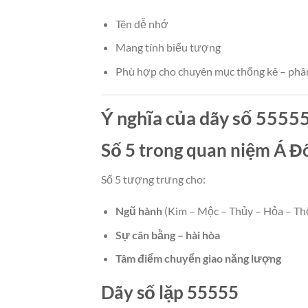
Tên dễ nhớ
Mang tính biểu tượng
Phù hợp cho chuyên mục thống kê – phân
Ý nghĩa của dãy số 5555
Số 5 trong quan niệm Á Đ
Số 5 tượng trưng cho:
Ngũ hành
(Kim – Mộc – Thủy – Hỏa – Th
Sự cân bằng – hài hòa
Tâm điểm chuyển giao năng lượng
Dãy số lặp 55555