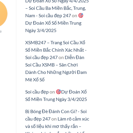
Dự Đoán Xổ Số Ngày 4/4/2025
– Soi Cầu Ba Miền Bắc, Trung,
Nam - Soi cầu đẹp 247
on
Dự Đoán Xổ Số Miền Trung
Ngày 3/4/2025
e
XSMB247 – Trang Soi Cầu Xổ
Số Miền Bắc Chính Xác Nhất -
Soi cầu đẹp 247
on
Diễn Đàn
Soi Cầu XSMB – Sân Chơi
Dành Cho Những Người Đam
Mê Xổ Số
Soi cầu đẹp
on
Dự Đoán Xổ
Số Miền Trung Ngày 3/4/2025
Bị Bóng Đè Đánh Con Gì? - Soi
cầu đẹp 247
on
Làm rõ cảm xúc
và số liệu khi mơ thấy rắn –