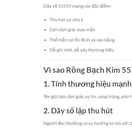
Dãy số 55555 mang các đặc điểm:
Thu hút sự chú ý
Gợi cảm giác may mắn
Thể hiện sự ổn định và cân bằng
Dễ ghi nhớ, dễ xây thương hiệu
Vì sao Rồng Bạch Kim 55
1. Tính thương hiệu mạnh
Tên gọi tạo cảm giác uy tín, sang trọng, ph
2. Dãy số lặp thu hút
Người đọc thường có xu hướng tò mò với dãy