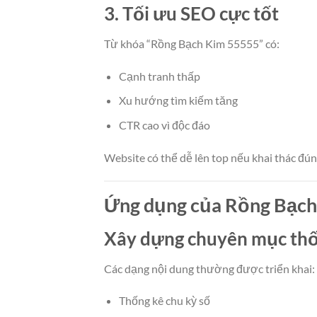
3. Tối ưu SEO cực tốt
Từ khóa “Rồng Bạch Kim 55555” có:
Cạnh tranh thấp
Xu hướng tìm kiếm tăng
CTR cao vì độc đáo
Website có thể dễ lên top nếu khai thác đún
Ứng dụng của Rồng Bạch 
Xây dựng chuyên mục thốn
Các dạng nội dung thường được triển khai:
Thống kê chu kỳ số