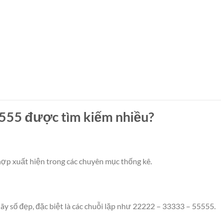
555 được tìm kiếm nhiều?
ù hợp xuất hiện trong các chuyên mục thống kê.
 số đẹp, đặc biệt là các chuỗi lặp như 22222 – 33333 – 55555.