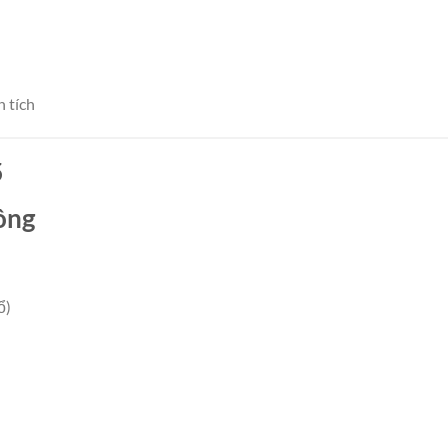
 tích
5
ông
ổ)