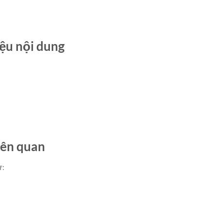
ệu nội dung
iên quan
ư: