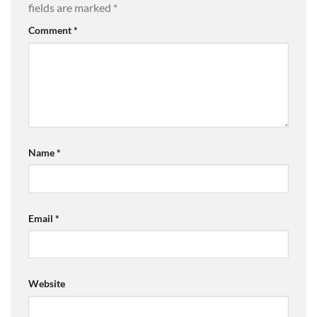
fields are marked
*
Comment
*
Name
*
Email
*
Website