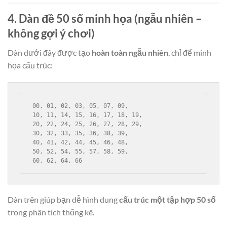
4. Dàn đề 50 số minh họa (ngẫu nhiên –
không gợi ý chơi)
Dàn dưới đây được tạo
hoàn toàn ngẫu nhiên
, chỉ để minh
họa cấu trúc:
00, 01, 02, 03, 05, 07, 09,

10, 11, 14, 15, 16, 17, 18, 19,

20, 22, 24, 25, 26, 27, 28, 29,

30, 32, 33, 35, 36, 38, 39,

40, 41, 42, 44, 45, 46, 48,

50, 52, 54, 55, 57, 58, 59,

Dàn trên giúp bạn dễ hình dung
cấu trúc một tập hợp 50 số
trong phân tích thống kê.