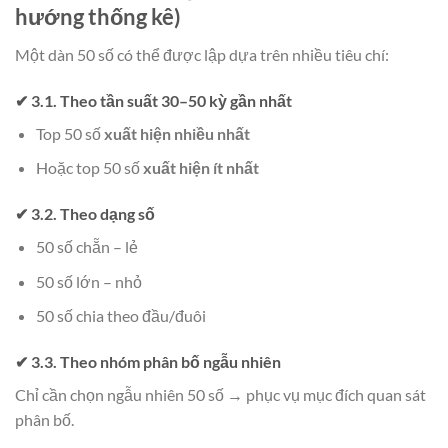
hướng thống kê)
Một dàn 50 số có thể được lập dựa trên nhiều tiêu chí:
✔ 3.1. Theo tần suất 30–50 kỳ gần nhất
Top 50 số
xuất hiện nhiều nhất
Hoặc top 50 số
xuất hiện ít nhất
✔ 3.2. Theo dạng số
50 số chẵn – lẻ
50 số lớn – nhỏ
50 số chia theo đầu/đuôi
✔ 3.3. Theo nhóm phân bố ngẫu nhiên
Chỉ cần chọn ngẫu nhiên 50 số → phục vụ mục đích quan sát
phân bố.