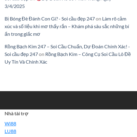
3/4/2025
Bị Bóng Đè Đánh Con Gì? - Soi cầu đẹp 247
on
Làm rõ cảm
xúc và số liệu khi mơ thấy rắn – Khám phá sâu sắc những bí
ẩn trong giấc mơ
Rồng Bạch Kim 247 – Soi Cầu Chuẩn, Dự Đoán Chính Xác! -
Soi cầu đẹp 247
on
Rồng Bạch Kim – Công Cụ Soi Cầu Lô Đề
Uy Tín Và Chính Xác
Nhà tài trợ
Wi88
LU88