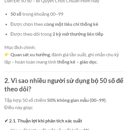
Dàn Đề 50 Số – Bí Quyết Chốt Chuẩn Hôm Nay
50 số
trong khoảng 00–99
Được chọn theo
cùng một tiêu chí thống kê
Được theo dõi trong
2 kỳ mở thưởng liên tiếp
Mục đích chính:
Quan sát xu hướng
, đánh giá tần suất, ghi nhận chu kỳ
lặp – hoàn toàn mang tính
thống kê – giáo dục
.
2. Vì sao nhiều người sử dụng bộ 50 số để
theo dõi?
Tập hợp 50 số chiếm
50% không gian mẫu (00–99)
.
Điều này giúp:
✔ 2.1. Thuận lợi khi phân tích xác suất