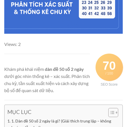
Views: 2
70
Khám phá khái niệm
dàn đề 50 số 2 ngày
/ 100
dưới góc nhìn thống kê – xác suất. Phân tích
chu kỳ, tần suất xuất hiện và cách xây dựng
SEO Score
bộ số để quan sát dữ liệu.
MỤC LỤC
1. Dàn đề 50 số 2 ngày là gì? (Giải thích trung lập – không