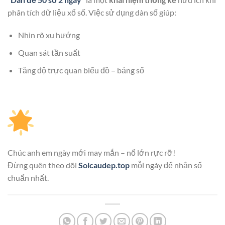
phân tích dữ liệu xổ số. Việc sử dụng dàn số giúp:
Nhìn rõ xu hướng
Quan sát tần suất
Tăng độ trực quan biểu đồ – bảng số
Chúc anh em ngày mới may mắn – nổ lớn rực rỡ!
Đừng quên theo dõi
Soicaudep.top
mỗi ngày để nhận số
chuẩn nhất.