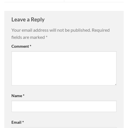
Leave a Reply
Your email address will not be published.
Required
fields are marked
*
Comment
*
Name
*
Email
*