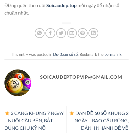
Đừng quên theo dõi
Soicaudep.top
mỗi ngày để nhận số
chuẩn nhất.
This entry was posted in
Dự đoán xổ số
. Bookmark the
permalink
.
SOICAUDEPTOPVIP@GMAIL.COM
3 CÀNG KHUNG 7 NGÀY
DÀN ĐỀ 60 SỐ KHUNG 2
– NUÔI CẦU BỀN, BẮT
NGÀY – BAO CẦU RỘNG,
ĐÚNG CHU KỲ NỔ
ĐÁNH NHANH DỄ VỀ