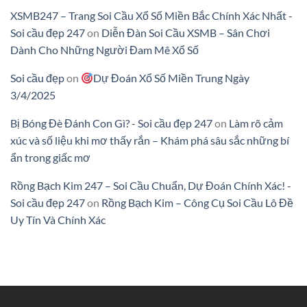
XSMB247 – Trang Soi Cầu Xổ Số Miền Bắc Chính Xác Nhất -
Soi cầu đẹp 247
on
Diễn Đàn Soi Cầu XSMB – Sân Chơi
Dành Cho Những Người Đam Mê Xổ Số
Soi cầu đẹp
on
Dự Đoán Xổ Số Miền Trung Ngày
3/4/2025
Bị Bóng Đè Đánh Con Gì? - Soi cầu đẹp 247
on
Làm rõ cảm
xúc và số liệu khi mơ thấy rắn – Khám phá sâu sắc những bí
ẩn trong giấc mơ
Rồng Bạch Kim 247 – Soi Cầu Chuẩn, Dự Đoán Chính Xác! -
Soi cầu đẹp 247
on
Rồng Bạch Kim – Công Cụ Soi Cầu Lô Đề
Uy Tín Và Chính Xác