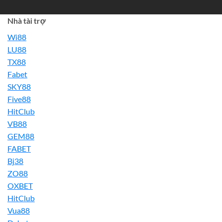
Nhà tài trợ
Wi88
LU88
TX88
Fabet
SKY88
Five88
HitClub
VB88
GEM88
FABET
Bj38
ZO88
OXBET
HitClub
Vua88