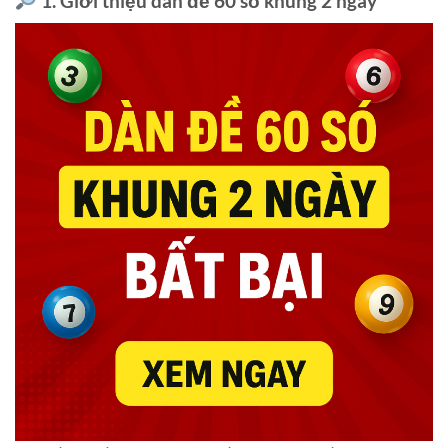
1. Giới thiệu dàn đề 60 số khung 2 ngày