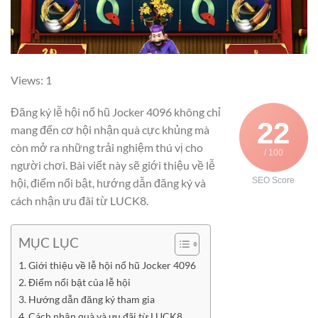
Views: 1
Đăng ký lễ hội nổ hũ Jocker 4096 không chỉ
22
mang đến cơ hội nhận quà cực khủng mà
còn mở ra những trải nghiệm thú vị cho
/ 100
người chơi. Bài viết này sẽ giới thiệu về lễ
SEO Score
hội, điểm nổi bật, hướng dẫn đăng ký và
cách nhận ưu đãi từ LUCK8.
MỤC LỤC
Giới thiệu về lễ hội nổ hũ Jocker 4096
Điểm nổi bật của lễ hội
Hướng dẫn đăng ký tham gia
Cách nhận quà và ưu đãi từ LUCK8