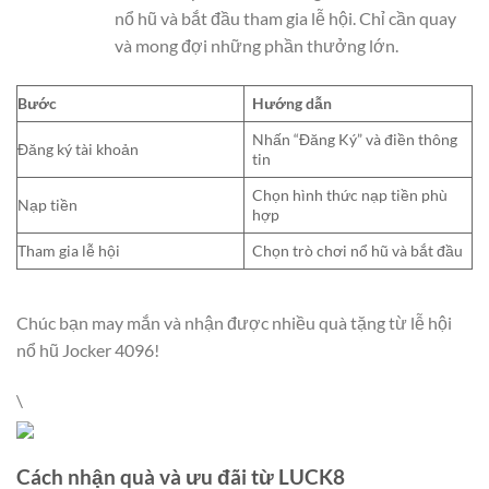
nổ hũ và bắt đầu tham gia lễ hội. Chỉ cần quay
và mong đợi những phần thưởng lớn.
Bước
Hướng dẫn
Nhấn “Đăng Ký” và điền thông
Đăng ký tài khoản
tin
Chọn hình thức nạp tiền phù
Nạp tiền
hợp
Tham gia lễ hội
Chọn trò chơi nổ hũ và bắt đầu
Chúc bạn may mắn và nhận được nhiều quà tặng từ lễ hội
nổ hũ Jocker 4096!
\
Cách nhận quà và ưu đãi từ LUCK8