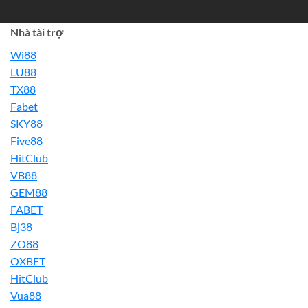
Nhà tài trợ
Wi88
LU88
TX88
Fabet
SKY88
Five88
HitClub
VB88
GEM88
FABET
Bj38
ZO88
OXBET
HitClub
Vua88