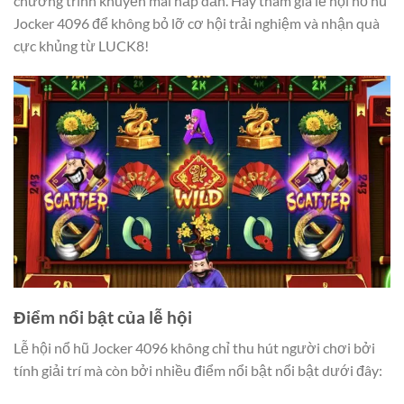
chương trình khuyến mãi hấp dẫn. Hãy tham gia lễ hội nổ hũ
Jocker 4096 để không bỏ lỡ cơ hội trải nghiệm và nhận quà
cực khủng từ LUCK8!
Điểm nổi bật của lễ hội
Lễ hội nổ hũ Jocker 4096 không chỉ thu hút người chơi bởi
tính giải trí mà còn bởi nhiều điểm nổi bật nổi bật dưới đây: