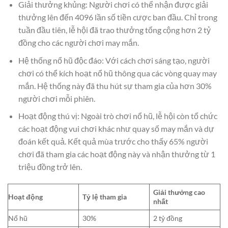
Giải thưởng khủng: Người chơi có thể nhận được giải
thưởng lên đến 4096 lần số tiền cược ban đầu. Chỉ trong
tuần đầu tiên, lễ hội đã trao thưởng tổng cộng hơn 2 tỷ
đồng cho các người chơi may mắn.
Hệ thống nổ hũ độc đáo: Với cách chơi sáng tạo, người
chơi có thể kích hoạt nổ hũ thông qua các vòng quay may
mắn. Hệ thống này đã thu hút sự tham gia của hơn 30%
người chơi mỗi phiên.
Hoạt động thú vị: Ngoài trò chơi nổ hũ, lễ hội còn tổ chức
các hoạt động vui chơi khác như quay số may mắn và dự
đoán kết quả. Kết quả mùa trước cho thấy 65% người
chơi đã tham gia các hoạt động này và nhận thưởng từ 1
triệu đồng trở lên.
Giải thưởng cao
Hoạt động
Tỷ lệ tham gia
nhất
Nổ hũ
30%
2 tỷ đồng