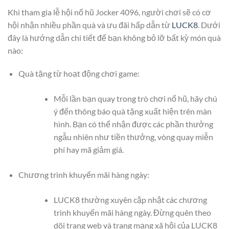
Khi tham gia lễ hội nổ hũ Jocker 4096, người chơi sẽ có cơ
hội nhận nhiều phần quà và ưu đãi hấp dẫn từ
LUCK8
. Dưới
đây là hướng dẫn chi tiết để bạn không bỏ lỡ bất kỳ món quà
nào:
Quà tặng từ hoạt động chơi game:
Mỗi lần bạn quay trong trò chơi nổ hũ, hãy chú
ý đến thông báo quà tặng xuất hiện trên màn
hình. Bạn có thể nhận được các phần thưởng
ngẫu nhiên như tiền thưởng, vòng quay miễn
phí hay mã giảm giá.
Chương trình khuyến mãi hàng ngày:
LUCK8 thường xuyên cập nhật các chương
trình khuyến mãi hàng ngày. Đừng quên theo
dõi trang web và trang mạng xã hội của LUCK8