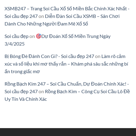
XSMB247 – Trang Soi Cầu Xổ Số Miền Bắc Chính Xác Nhất -
Soi cầu đẹp 247
on
Diễn Đàn Soi Cầu XSMB – Sân Chơi
Dành Cho Những Người Đam Mê Xổ Số
Soi cầu đẹp
on
Dự Đoán Xổ Số Miền Trung Ngày
3/4/2025
Bị Bóng Đè Đánh Con Gì? - Soi cầu đẹp 247
on
Làm rõ cảm
xúc và số liệu khi mơ thấy rắn – Khám phá sâu sắc những bí
ẩn trong giấc mơ
Rồng Bạch Kim 247 – Soi Cầu Chuẩn, Dự Đoán Chính Xác! -
Soi cầu đẹp 247
on
Rồng Bạch Kim – Công Cụ Soi Cầu Lô Đề
Uy Tín Và Chính Xác