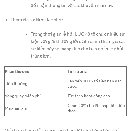
để nhận thông tin về các khuyến mãi này.
Tham gia sự kiện đặc biệt:
Trong thời gian lễ hội, LUCK8 tổ chức nhiều sự
kiện với giải thưởng lớn. Ghi danh tham gia các
sự kiện này sẽ mang đến cho bạn nhiều cơ hội
trúng lớn.
Phần thưởng
Tình trạng
Lên đến 100% số tiền bạn đặt
Tiền thưởng
cược
Vòng quay miễn phí
Tùy theo hoạt động chơi
Giảm 20% cho lần nạp tiền tiếp
Mã giảm giá
theo
Nếu bạn chăm chỉ tham gia và theo dõi các thông báo, chắc