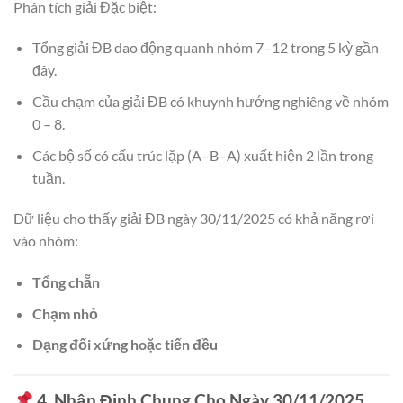
Phân tích giải Đặc biệt:
Tổng giải ĐB dao động quanh nhóm 7–12 trong 5 kỳ gần
đây.
Cầu chạm của giải ĐB có khuynh hướng nghiêng về nhóm
0 – 8.
Các bộ số có cấu trúc lặp (A–B–A) xuất hiện 2 lần trong
tuần.
Dữ liệu cho thấy giải ĐB ngày 30/11/2025 có khả năng rơi
vào nhóm:
Tổng chẵn
Chạm nhỏ
Dạng đối xứng hoặc tiến đều
4. Nhận Định Chung Cho Ngày 30/11/2025