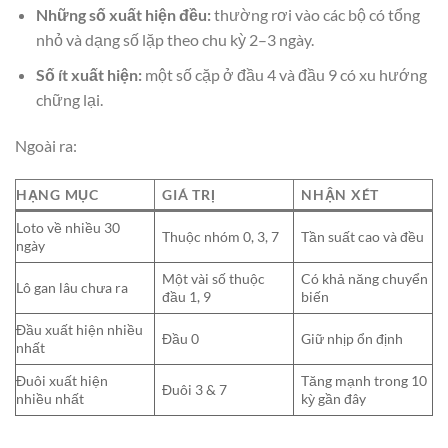
Những số xuất hiện đều:
thường rơi vào các bộ có tổng
nhỏ và dạng số lặp theo chu kỳ 2–3 ngày.
Số ít xuất hiện:
một số cặp ở đầu 4 và đầu 9 có xu hướng
chững lại.
Ngoài ra:
HẠNG MỤC
GIÁ TRỊ
NHẬN XÉT
Loto về nhiều 30
Thuộc nhóm 0, 3, 7
Tần suất cao và đều
ngày
Một vài số thuộc
Có khả năng chuyển
Lô gan lâu chưa ra
đầu 1, 9
biến
Đầu xuất hiện nhiều
Đầu 0
Giữ nhịp ổn định
nhất
Đuôi xuất hiện
Tăng mạnh trong 10
Đuôi 3 & 7
nhiều nhất
kỳ gần đây