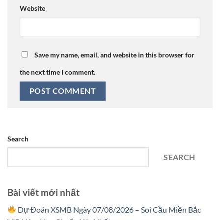
Website
Save my name, email, and website in this browser for
the next time I comment.
Search
SEARCH
Bài viết mới nhất
Dự Đoán XSMB Ngày 07/08/2026 – Soi Cầu Miền Bắc