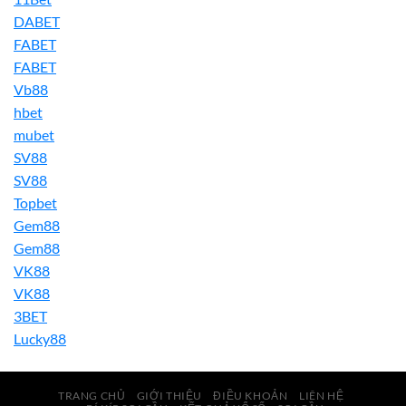
DABET
FABET
FABET
Vb88
hbet
mubet
SV88
SV88
Topbet
Gem88
Gem88
VK88
VK88
3BET
Lucky88
TRANG CHỦ
GIỚI THIỆU
ĐIỀU KHOẢN
LIÊN HỆ