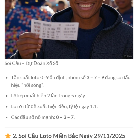
Soi Cầu – Dự Đoán Xổ Số
Tần suất loto 0–9 ổn định, nhóm số
3 – 7 – 9
đang có dấu
hiệu “nổi sóng”.
Lô kép xuất hiện 2 lần trong 5 ngày.
Lô rơi từ đề xuất hiện đều, tỷ lệ ngày 1:1.
Các đầu số nổ mạnh:
0 – 3 – 7
.
2. Soi Cầu Loto Miền Bắc Ngày 29/11/2025