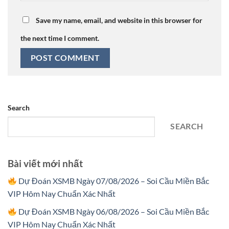
Save my name, email, and website in this browser for
the next time I comment.
Search
SEARCH
Bài viết mới nhất
Dự Đoán XSMB Ngày 07/08/2026 – Soi Cầu Miền Bắc
VIP Hôm Nay Chuẩn Xác Nhất
Dự Đoán XSMB Ngày 06/08/2026 – Soi Cầu Miền Bắc
VIP Hôm Nay Chuẩn Xác Nhất