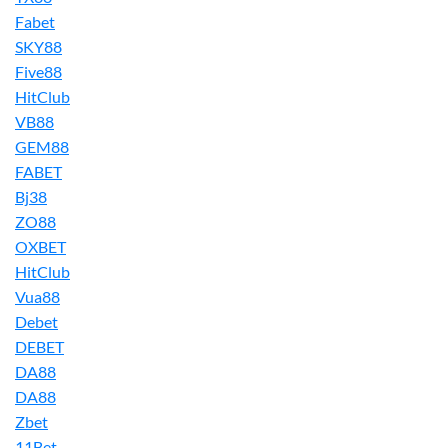
Fabet
SKY88
Five88
HitClub
VB88
GEM88
FABET
Bj38
ZO88
OXBET
HitClub
Vua88
Debet
DEBET
DA88
DA88
Zbet
11Bet