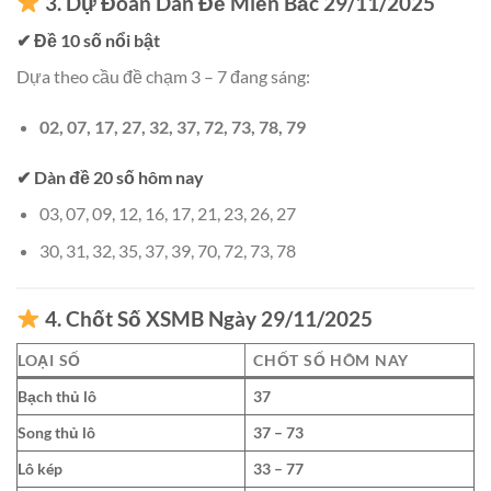
3. Dự Đoán Dàn Đề Miền Bắc 29/11/2025
✔
Đề 10 số nổi bật
Dựa theo cầu đề chạm 3 – 7 đang sáng:
02, 07, 17, 27, 32, 37, 72, 73, 78, 79
✔
Dàn đề 20 số hôm nay
03, 07, 09, 12, 16, 17, 21, 23, 26, 27
30, 31, 32, 35, 37, 39, 70, 72, 73, 78
4. Chốt Số XSMB Ngày 29/11/2025
LOẠI SỐ
CHỐT SỐ HÔM NAY
Bạch thủ lô
37
Song thủ lô
37 – 73
Lô kép
33 – 77