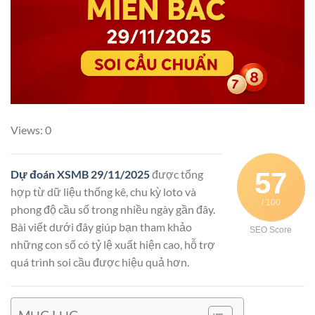
Views: 0
57
Dự đoán XSMB 29/11/2025
được tổng
hợp từ dữ liệu thống kê, chu kỳ loto và
/ 100
phong độ cầu số trong nhiều ngày gần đây.
Bài viết dưới đây giúp bạn tham khảo
SEO Score
những con số có tỷ lệ xuất hiện cao, hỗ trợ
quá trình soi cầu được hiệu quả hơn.