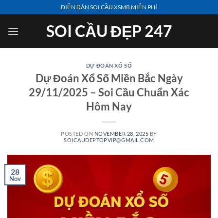
Skip
DIỄN ĐÀN SOI CẦU XSMB MIỄN PHÍ
to
SOI CẦU ĐẸP 247
content
DỰ ĐOÁN XỔ SỐ
Dự Đoán Xổ Số Miền Bắc Ngày
29/11/2025 – Soi Cầu Chuẩn Xác
Hôm Nay
POSTED ON
NOVEMBER 28, 2025
BY
SOICAUDEPTOPVIP@GMAIL.COM
28
Nov