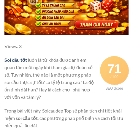
Views: 3
Soi cầu tốt
luôn là từ khóa được anh em
71
quan tâm mỗi ngày khi tham gia dự đoán xổ
số. Tuy nhiên, thế nào là một phương pháp
/ 100
soi cầu thực sự tốt? Là tỷ lệ trúng cao? Là độ
SEO Score
ổn định dài hạn? Hay là cách chơi phù hợp
với vốn và tâm lý?
Trong bài viết này, Soicaudep Top sẽ phân tích chi tiết khái
niệm
soi cầu tốt
, các phương pháp phổ biến và cách tối ưu
hiệu quả lâu dài.