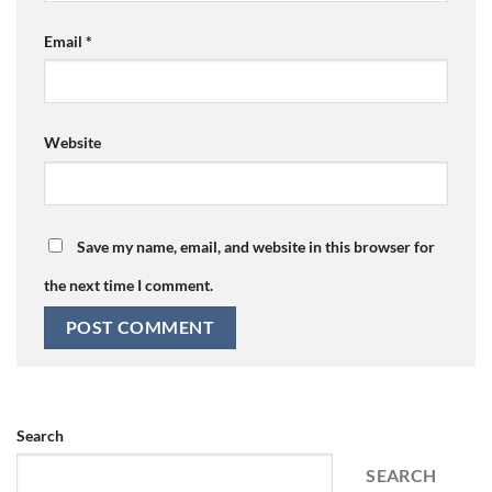
Email
*
Website
Save my name, email, and website in this browser for
the next time I comment.
Search
SEARCH