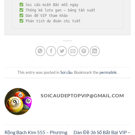
 Phân tích dự đoán chi tiết
This entry was posted in
Soi cầu
. Bookmark the
permalink
.
SOICAUDEPTOPVIP@GMAIL.COM
Rồng Bạch Kim 555 – Phương
Dàn Đề 36 Số Bất Bại VIP –