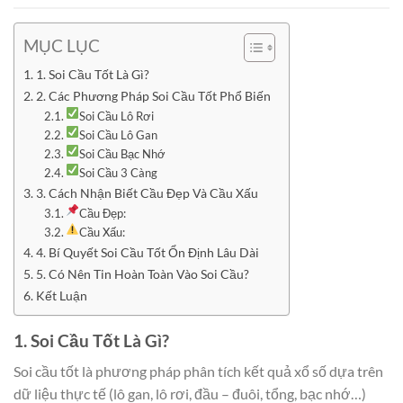
MỤC LỤC
1. Soi Cầu Tốt Là Gì?
2. Các Phương Pháp Soi Cầu Tốt Phổ Biến
Soi Cầu Lô Rơi
Soi Cầu Lô Gan
Soi Cầu Bạc Nhớ
Soi Cầu 3 Càng
3. Cách Nhận Biết Cầu Đẹp Và Cầu Xấu
Cầu Đẹp:
Cầu Xấu:
4. Bí Quyết Soi Cầu Tốt Ổn Định Lâu Dài
5. Có Nên Tin Hoàn Toàn Vào Soi Cầu?
Kết Luận
1. Soi Cầu Tốt Là Gì?
Soi cầu tốt là phương pháp phân tích kết quả xổ số dựa trên
dữ liệu thực tế (lô gan, lô rơi, đầu – đuôi, tổng, bạc nhớ…)