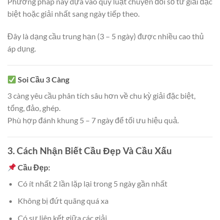
Phương pháp này dựa vào quy luật chuyển đổi số từ giải đặc
biệt hoặc giải nhất sang ngày tiếp theo.
Đây là dạng cầu trung hạn (3 – 5 ngày) được nhiều cao thủ
áp dụng.
Soi Cầu 3 Càng
3 càng yêu cầu phân tích sâu hơn về chu kỳ giải đặc biệt,
tổng, đảo, ghép.
Phù hợp đánh khung 5 – 7 ngày để tối ưu hiệu quả.
3. Cách Nhận Biết Cầu Đẹp Và Cầu Xấu
Cầu Đẹp:
Có ít nhất 2 lần lặp lại trong 5 ngày gần nhất
Không bị đứt quãng quá xa
Có sự liên kết giữa các giải