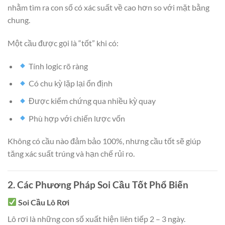
nhằm tìm ra con số có xác suất về cao hơn so với mặt bằng
chung.
Một cầu được gọi là “tốt” khi có:
Tính logic rõ ràng
Có chu kỳ lặp lại ổn định
Được kiểm chứng qua nhiều kỳ quay
Phù hợp với chiến lược vốn
Không có cầu nào đảm bảo 100%, nhưng cầu tốt sẽ giúp
tăng xác suất trúng và hạn chế rủi ro.
2. Các Phương Pháp Soi Cầu Tốt Phổ Biến
Soi Cầu Lô Rơi
Lô rơi là những con số xuất hiện liên tiếp 2 – 3 ngày.