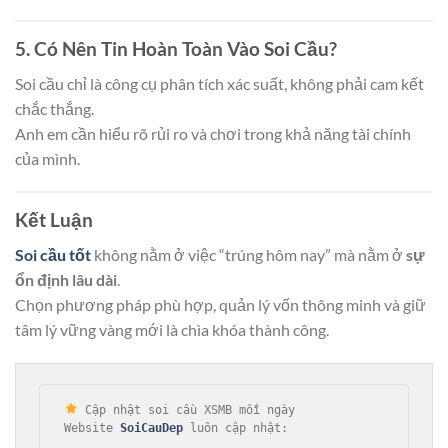
5. Có Nên Tin Hoàn Toàn Vào Soi Cầu?
Soi cầu chỉ là công cụ phân tích xác suất, không phải cam kết
chắc thắng.
Anh em cần hiểu rõ rủi ro và chơi trong khả năng tài chính
của mình.
Kết Luận
Soi cầu tốt
không nằm ở việc “trúng hôm nay” mà nằm ở
sự
ổn định lâu dài
.
Chọn phương pháp phù hợp, quản lý vốn thông minh và giữ
tâm lý vững vàng mới là chìa khóa thành công.
 Cập nhật soi cầu XSMB mỗi ngày

Website 
SoiCauDep
 luôn cập nhật:
