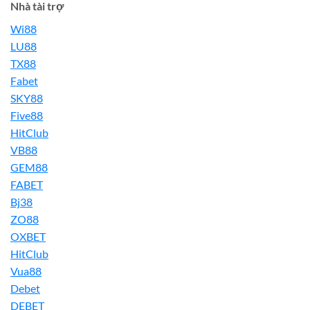
Nhà tài trợ
Wi88
LU88
TX88
Fabet
SKY88
Five88
HitClub
VB88
GEM88
FABET
Bj38
ZO88
OXBET
HitClub
Vua88
Debet
DEBET