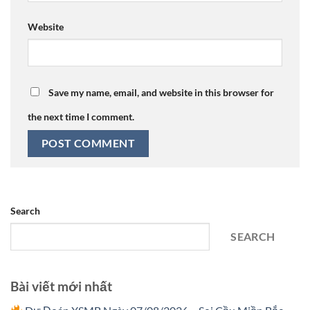
Website
Save my name, email, and website in this browser for
the next time I comment.
Search
SEARCH
Bài viết mới nhất