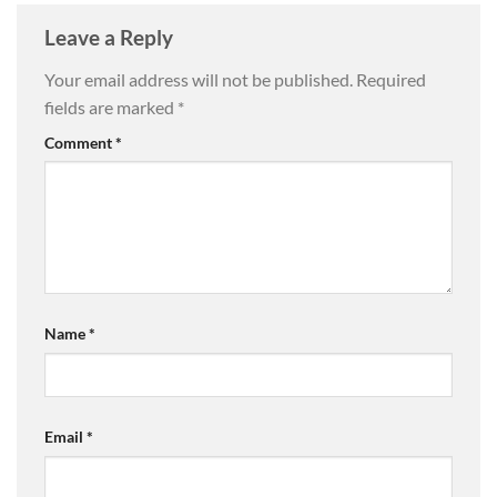
Leave a Reply
Your email address will not be published.
Required
fields are marked
*
Comment
*
Name
*
Email
*