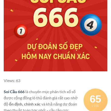
Views: 63
Soi Cầu 666
là chuyên mục phân tích xổ số
65
được cộng đồng lô thủ đánh giá rất cao nhờ
độ
ổn định, chính xác
và khả năng dự đoán
/ 100
theo thuật toán bạc nhớ – cầu lặp cực