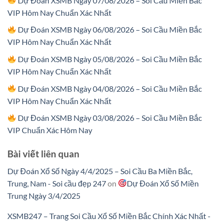
Dự Đoán XSMB Ngày 07/08/2026 – Soi Cầu Miền Bắc
VIP Hôm Nay Chuẩn Xác Nhất
Dự Đoán XSMB Ngày 06/08/2026 – Soi Cầu Miền Bắc
VIP Hôm Nay Chuẩn Xác Nhất
Dự Đoán XSMB Ngày 05/08/2026 – Soi Cầu Miền Bắc
VIP Hôm Nay Chuẩn Xác Nhất
Dự Đoán XSMB Ngày 04/08/2026 – Soi Cầu Miền Bắc
VIP Hôm Nay Chuẩn Xác Nhất
Dự Đoán XSMB Ngày 03/08/2026 – Soi Cầu Miền Bắc
VIP Chuẩn Xác Hôm Nay
Bài viết liên quan
Dự Đoán Xổ Số Ngày 4/4/2025 – Soi Cầu Ba Miền Bắc,
Trung, Nam - Soi cầu đẹp 247
on
Dự Đoán Xổ Số Miền
Trung Ngày 3/4/2025
XSMB247 – Trang Soi Cầu Xổ Số Miền Bắc Chính Xác Nhất -