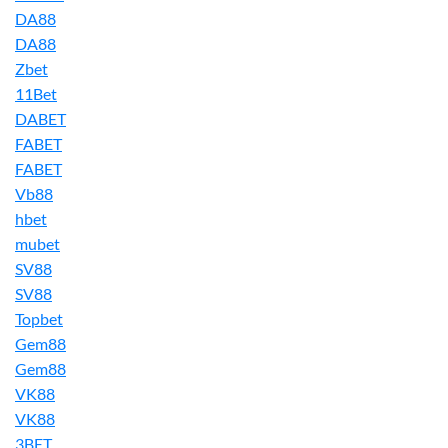
DA88
DA88
Zbet
11Bet
DABET
FABET
FABET
Vb88
hbet
mubet
SV88
SV88
Topbet
Gem88
Gem88
VK88
VK88
3BET