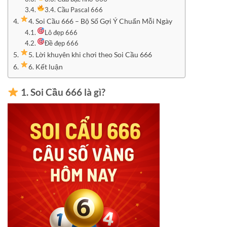
3.4. Cầu Pascal 666
4. Soi Cầu 666 – Bộ Số Gợi Ý Chuẩn Mỗi Ngày
Lô đẹp 666
Đề đẹp 666
5. Lời khuyên khi chơi theo Soi Cầu 666
6. Kết luận
1. Soi Cầu 666 là gì?