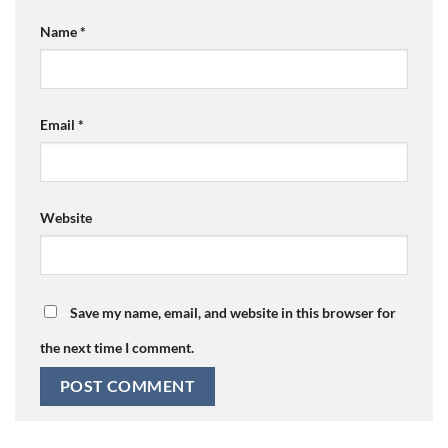
Name
*
Email
*
Website
Save my name, email, and website in this browser for
the next time I comment.