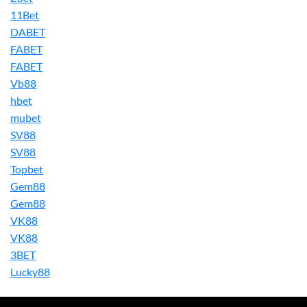
11Bet
DABET
FABET
FABET
Vb88
hbet
mubet
SV88
SV88
Topbet
Gem88
Gem88
VK88
VK88
3BET
Lucky88