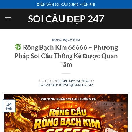
Skip
DIỄN ĐÀN SOI CẦU XSMB MIỄN PHÍ
to
SOI CẦU ĐẸP 247
content
RỒNG BẠCH KIM
Rồng Bạch Kim 66666 – Phương
Pháp Soi Cầu Thống Kê Được Quan
Tâm
POSTED ON
FEBRUARY 24, 2026
BY
SOICAUDEPTOPVIP@GMAIL.COM
24
Feb