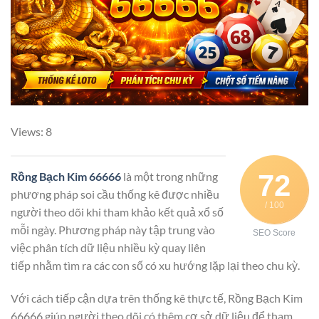
Views: 8
72
Rồng Bạch Kim 66666
là một trong những
phương pháp soi cầu thống kê được nhiều
/ 100
người theo dõi khi tham khảo kết quả xổ số
mỗi ngày. Phương pháp này tập trung vào
SEO Score
việc phân tích dữ liệu nhiều kỳ quay liên
tiếp nhằm tìm ra các con số có xu hướng lặp lại theo chu kỳ.
Với cách tiếp cận dựa trên thống kê thực tế, Rồng Bạch Kim
66666 giúp người theo dõi có thêm cơ sở dữ liệu để tham