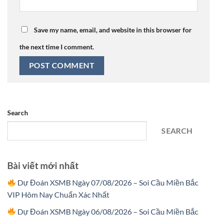
Save my name, email, and website in this browser for
the next time I comment.
Search
SEARCH
Bài viết mới nhất
Dự Đoán XSMB Ngày 07/08/2026 – Soi Cầu Miền Bắc
VIP Hôm Nay Chuẩn Xác Nhất
Dự Đoán XSMB Ngày 06/08/2026 – Soi Cầu Miền Bắc