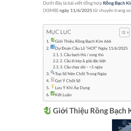
Dưới đây là bài viết tổng hợp
Rồng Bạch K
(XSMB)
ngày 11/6/2025
từ chuyên trang soi
MỤC LỤC
Giới Thiệu Rồng Bạch Kim 666
Dự Đoán Cầu Lô “HOT” Ngày 11/6/2025
1. Cầu bạch thủ / song thủ
2. Cầu lô kép & giải đặc biệt
3. Cầu chạy dài – >5 ngày
Top Số Nên Chốt Trong Ngày
Gợi Ý Chốt Số
Lưu Ý Khi Áp Dụng
Kết Luận
Giới Thiệu Rồng Bạch 