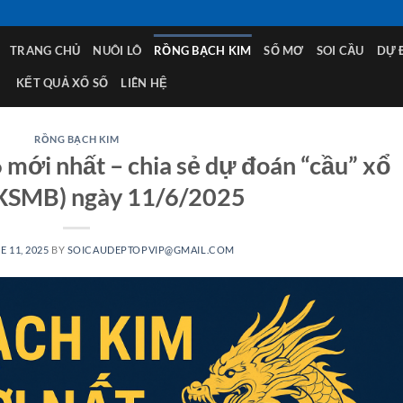
TRANG CHỦ
NUÔI LÔ
RỒNG BẠCH KIM
SỔ MƠ
SOI CẦU
DỰ 
KẾT QUẢ XỔ SỐ
LIÊN HỆ
RỒNG BẠCH KIM
mới nhất – chia sẻ dự đoán “cầu” xổ
(XSMB) ngày 11/6/2025
E 11, 2025
BY
SOICAUDEPTOPVIP@GMAIL.COM