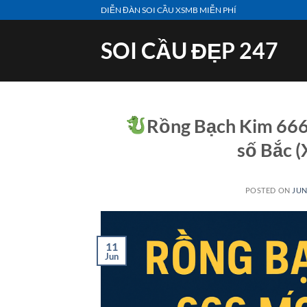
Skip
DIỄN ĐÀN SOI CẦU XSMB MIỄN PHÍ
to
content
SOI CẦU ĐẸP 247
Rồng Bạch Kim 666 
số Bắc 
POSTED ON
JUN
11
Jun