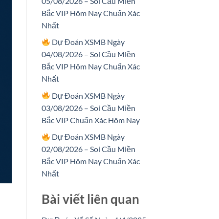
05/08/2026 – Soi Cầu Miền
Bắc VIP Hôm Nay Chuẩn Xác
Nhất
Dự Đoán XSMB Ngày
04/08/2026 – Soi Cầu Miền
Bắc VIP Hôm Nay Chuẩn Xác
Nhất
Dự Đoán XSMB Ngày
03/08/2026 – Soi Cầu Miền
Bắc VIP Chuẩn Xác Hôm Nay
Dự Đoán XSMB Ngày
02/08/2026 – Soi Cầu Miền
Bắc VIP Hôm Nay Chuẩn Xác
Nhất
Bài viết liên quan