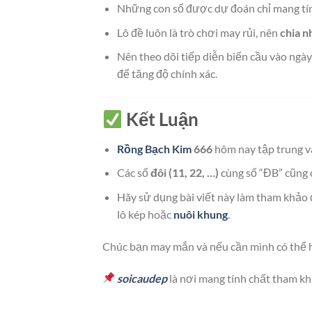
Những con số được dự đoán chỉ mang tí
Lô đề luôn là trò chơi may rủi, nên
chia n
Nên theo dõi tiếp diễn biến cầu vào ngà
để tăng độ chính xác.
Kết Luận
Rồng Bạch Kim
666
hôm nay tập trung 
Các số
đôi (11, 22, …)
cùng số “ĐB” cũng c
Hãy sử dụng bài viết này làm tham khảo 
lô kép hoặc
nuôi khung
.
Chúc bạn may mắn và nếu cần mình có thể h
soicaudep
là nơi mang tính chất tham k