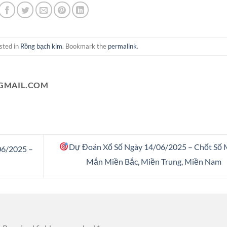
sted in
Rồng bạch kim
. Bookmark the
permalink
.
GMAIL.COM
Dự Đoán Xổ Số Ngày 14/06/2025 – Chốt Số
06/2025 –
Mắn Miền Bắc, Miền Trung, Miền Nam