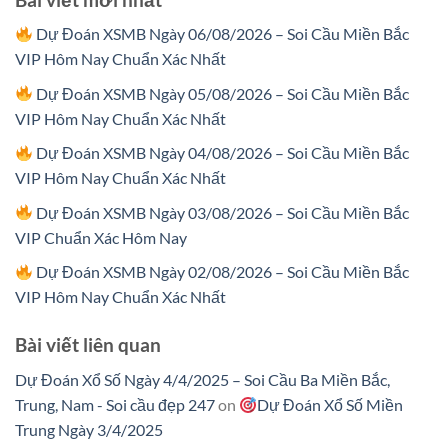
Dự Đoán XSMB Ngày 06/08/2026 – Soi Cầu Miền Bắc
VIP Hôm Nay Chuẩn Xác Nhất
Dự Đoán XSMB Ngày 05/08/2026 – Soi Cầu Miền Bắc
VIP Hôm Nay Chuẩn Xác Nhất
Dự Đoán XSMB Ngày 04/08/2026 – Soi Cầu Miền Bắc
VIP Hôm Nay Chuẩn Xác Nhất
Dự Đoán XSMB Ngày 03/08/2026 – Soi Cầu Miền Bắc
VIP Chuẩn Xác Hôm Nay
Dự Đoán XSMB Ngày 02/08/2026 – Soi Cầu Miền Bắc
VIP Hôm Nay Chuẩn Xác Nhất
Bài viết liên quan
Dự Đoán Xổ Số Ngày 4/4/2025 – Soi Cầu Ba Miền Bắc,
Trung, Nam - Soi cầu đẹp 247
on
Dự Đoán Xổ Số Miền
Trung Ngày 3/4/2025