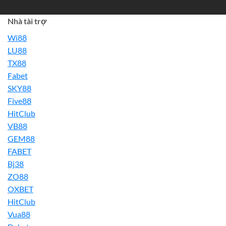
Nhà tài trợ
Wi88
LU88
TX88
Fabet
SKY88
Five88
HitClub
VB88
GEM88
FABET
Bj38
ZO88
OXBET
HitClub
Vua88