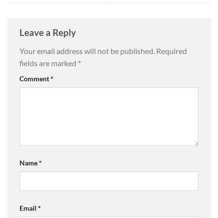
Leave a Reply
Your email address will not be published.
Required
fields are marked
*
Comment
*
Name
*
Email
*