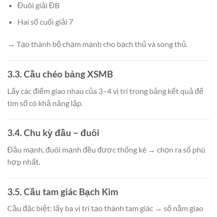
Đuôi giải ĐB
Hai số cuối giải 7
→ Tạo thành bộ chạm mạnh cho bạch thủ và song thủ.
3.3. Cầu chéo bảng XSMB
Lấy các điểm giao nhau của 3–4 vị trí trong bảng kết quả để
tìm số có khả năng lặp.
3.4. Chu kỳ đầu – đuôi
Đầu mạnh, đuôi mạnh đều được thống kê → chọn ra số phù
hợp nhất.
3.5. Cầu tam giác Bạch Kim
Cầu đặc biệt: lấy ba vị trí tạo thành tam giác → số nằm giao