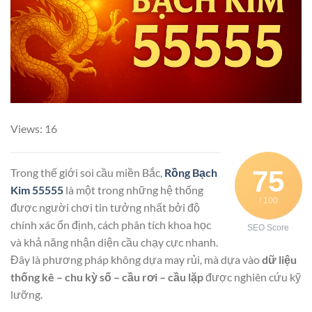
Views: 16
75
Trong thế giới soi cầu miền Bắc,
Rồng Bạch
Kim 55555
là một trong những hệ thống
/ 100
được người chơi tin tưởng nhất bởi độ
chính xác ổn định, cách phân tích khoa học
SEO Score
và khả năng nhận diện cầu chạy cực nhanh.
Đây là phương pháp không dựa may rủi, mà dựa vào
dữ liệu
thống kê – chu kỳ số – cầu rơi – cầu lặp
được nghiên cứu kỹ
lưỡng.