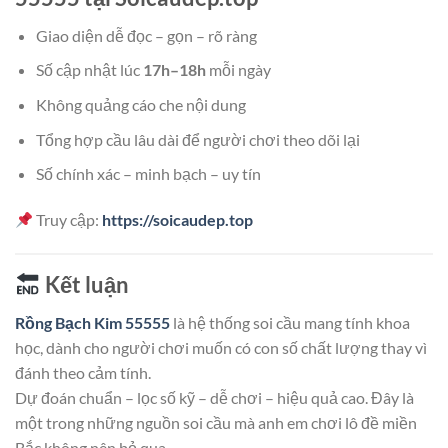
Giao diện dễ đọc – gọn – rõ ràng
Số cập nhật lúc
17h–18h
mỗi ngày
Không quảng cáo che nội dung
Tổng hợp cầu lâu dài để người chơi theo dõi lại
Số chính xác – minh bạch – uy tín
Truy cập:
https://soicaudep.top
Kết luận
Rồng Bạch Kim 55555
là hệ thống soi cầu mang tính khoa
học, dành cho người chơi muốn có con số chất lượng thay vì
đánh theo cảm tính.
Dự đoán chuẩn – lọc số kỹ – dễ chơi – hiệu quả cao. Đây là
một trong những nguồn soi cầu mà anh em chơi lô đề miền
Bắc không nên bỏ qua.