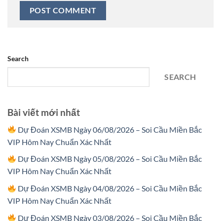
Search
SEARCH
Bài viết mới nhất
Dự Đoán XSMB Ngày 06/08/2026 – Soi Cầu Miền Bắc
VIP Hôm Nay Chuẩn Xác Nhất
Dự Đoán XSMB Ngày 05/08/2026 – Soi Cầu Miền Bắc
VIP Hôm Nay Chuẩn Xác Nhất
Dự Đoán XSMB Ngày 04/08/2026 – Soi Cầu Miền Bắc
VIP Hôm Nay Chuẩn Xác Nhất
Dự Đoán XSMB Ngày 03/08/2026 – Soi Cầu Miền Bắc