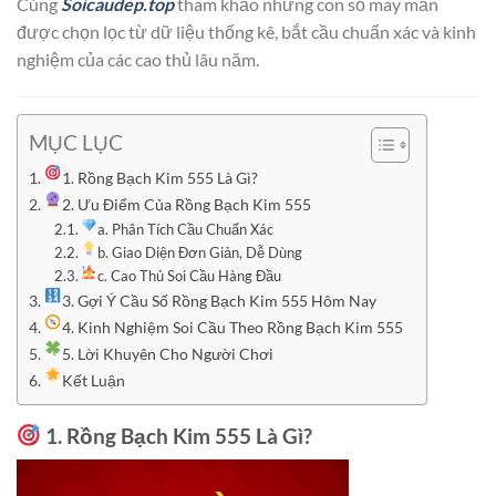
Cùng
Soicaudep.top
tham khảo những con số may mắn
được chọn lọc từ dữ liệu thống kê, bắt cầu chuẩn xác và kinh
nghiệm của các cao thủ lâu năm.
MỤC LỤC
1. Rồng Bạch Kim 555 Là Gì?
2. Ưu Điểm Của Rồng Bạch Kim 555
a. Phân Tích Cầu Chuẩn Xác
b. Giao Diện Đơn Giản, Dễ Dùng
c. Cao Thủ Soi Cầu Hàng Đầu
3. Gợi Ý Cầu Số Rồng Bạch Kim 555 Hôm Nay
4. Kinh Nghiệm Soi Cầu Theo Rồng Bạch Kim 555
5. Lời Khuyên Cho Người Chơi
Kết Luận
1. Rồng Bạch Kim 555 Là Gì?