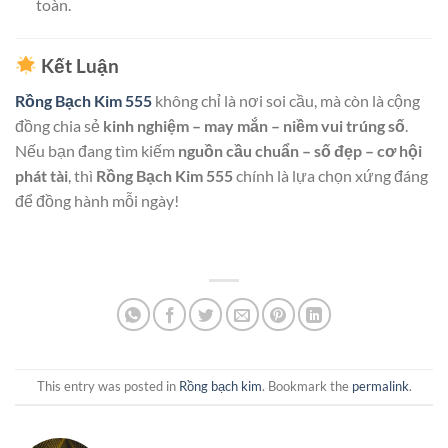
toàn.
Kết Luận
Rồng Bạch Kim 555
không chỉ là nơi soi cầu, mà còn là cộng
đồng chia sẻ
kinh nghiệm – may mắn – niềm vui trúng số
.
Nếu bạn đang tìm kiếm
nguồn cầu chuẩn – số đẹp – cơ hội
phát tài
, thì
Rồng Bạch Kim 555
chính là lựa chọn xứng đáng
để đồng hành mỗi ngày!
This entry was posted in
Rồng bạch kim
. Bookmark the
permalink
.