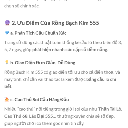
chọn số chính xác.
2. Ưu Điểm Của Rồng Bạch Kim 555
a. Phân Tích Cầu Chuẩn Xác
Trang sử dụng các thuật toán thống kê cầu lô theo biên độ 3,
5, 7 ngày, giúp
phát hiện nhanh các cặp số tiềm năng
.
b. Giao Diện Đơn Giản, Dễ Dùng
Rồng Bạch Kim 555 có giao diện tối ưu cho cả điện thoại và
máy tính, chỉ cần vài thao tác là xem được
bảng cầu lô chi
tiết
.
c. Cao Thủ Soi Cầu Hàng Đầu
Nhiều “cao thủ” nổi tiếng trong giới soi cầu như
Thần Tài Lô
,
Cao Thủ 68
,
Lão Đại 555
… thường xuyên chia sẻ số đẹp,
giúp người chơi có thêm góc nhìn tin cậy.