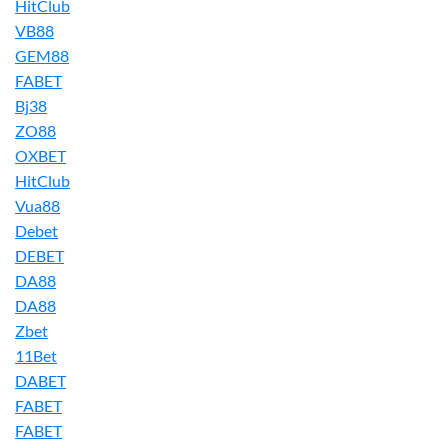
HitClub
VB88
GEM88
FABET
Bj38
ZO88
OXBET
HitClub
Vua88
Debet
DEBET
DA88
DA88
Zbet
11Bet
DABET
FABET
FABET