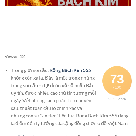
Views: 12
Trong giới soi cầu,
Rồng Bạch Kim 555
73
không còn xa lạ. Đây là một trong những
trang
soi cầu – dự đoán xổ số miền Bắc
/ 100
uy tín
, được nhiều cao thủ tin tưởng mỗi
SEO Score
ngày. Với phong cách phân tích chuyên
sâu, thuật toán cầu lô chính xác và
những con số “ăn tiền” liên tục, Rồng Bạch Kim 555 đang
là điểm đến lý tưởng của cộng đồng chơi lô đề Việt Nam.