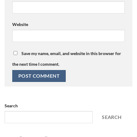
Website
Save my name, email, and website in this browser for
the next time I comment.
Search
SEARCH