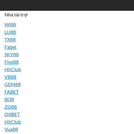
Nhà tài trợ
Wi88
LU88
TX88
Fabet
SKY88
Five88
HitClub
VB88
GEM88
FABET
Bj38
ZO88
OXBET
HitClub
Vua88