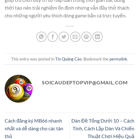
thời tạo nên trải nghiệm ổn định nhưng vẫn đầy thử thách
cho những người yêu thích dòng game bắn cá trực tuyến.
This entry was posted in
Tin Quảng Cáo
. Bookmark the
permalink
.
SOICAUDEPTOPVIP@GMAIL.COM
Cách đăng ký MB66 nhanh
Dàn Đề Tổng Dưới 10 – Cách
nhất và dễ dàng cho các tân
Tính, Cách Lập Dàn Và Chiến
thủ
Thuật Chơi Hiệu Quả