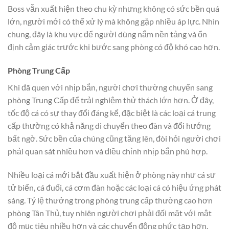
Boss vẫn xuất hiện theo chu kỳ nhưng không có sức bền quá
lớn, người mới có thể xử lý mà không gặp nhiều áp lực. Nhìn
chung, đây là khu vực để người dùng nắm nền tảng và ổn
định cảm giác trước khi bước sang phòng có độ khó cao hơn.
Phòng Trung Cấp
Khi đã quen với nhịp bắn, người chơi thường chuyển sang
phòng Trung Cấp để trải nghiệm thử thách lớn hơn. Ở đây,
tốc độ cá có sự thay đổi đáng kể, đặc biệt là các loại cá trung
cấp thường có khả năng di chuyển theo đàn và đổi hướng
bất ngờ. Sức bền của chúng cũng tăng lên, đòi hỏi người chơi
phải quan sát nhiều hơn và điều chỉnh nhịp bắn phù hợp.
Nhiều loại cá mới bắt đầu xuất hiện ở phòng này như cá sư
tử biển, cá đuối, cá cơm đàn hoặc các loại cá có hiệu ứng phát
sáng. Tỷ lệ thưởng trong phòng trung cấp thường cao hơn
phòng Tân Thủ, tuy nhiên người chơi phải đối mặt với mật
độ mục tiêu nhiều hơn và các chuyển động phức tạp hơn.