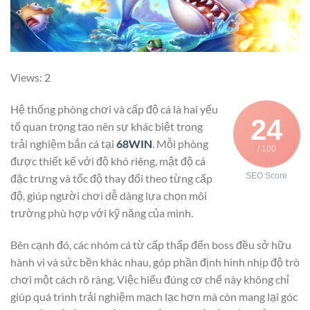
Views: 2
Hệ thống phòng chơi và cấp độ cá là hai yếu
24
tố quan trọng tạo nên sự khác biệt trong
trải nghiệm bắn cá tại
68WIN
. Mỗi phòng
/ 100
được thiết kế với độ khó riêng, mật độ cá
SEO Score
đặc trưng và tốc độ thay đổi theo từng cấp
độ, giúp người chơi dễ dàng lựa chọn môi
trường phù hợp với kỹ năng của mình.
Bên cạnh đó, các nhóm cá từ cấp thấp đến boss đều sở hữu
hành vi và sức bền khác nhau, góp phần định hình nhịp độ trò
chơi một cách rõ ràng. Việc hiểu đúng cơ chế này không chỉ
giúp quá trình trải nghiệm mạch lạc hơn mà còn mang lại góc