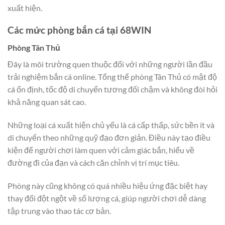
xuất hiện.
Các mức phòng bắn cá tại 68WIN
Phòng Tân Thủ
Đây là môi trường quen thuộc đối với những người lần đầu
trải nghiệm bắn cá online. Tổng thể phòng Tân Thủ có mật độ
cá ổn định, tốc độ di chuyển tương đối chậm và không đòi hỏi
khả năng quan sát cao.
Những loại cá xuất hiện chủ yếu là cá cấp thấp, sức bền ít và
di chuyển theo những quỹ đạo đơn giản. Điều này tạo điều
kiện để người chơi làm quen với cảm giác bắn, hiểu về
đường đi của đạn và cách căn chỉnh vị trí mục tiêu.
Phòng này cũng không có quá nhiều hiệu ứng đặc biệt hay
thay đổi đột ngột về số lượng cá, giúp người chơi dễ dàng
tập trung vào thao tác cơ bản.