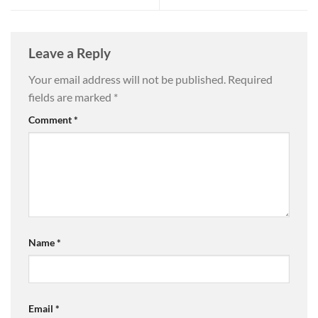
Leave a Reply
Your email address will not be published.
Required
fields are marked
*
Comment
*
Name
*
Email
*