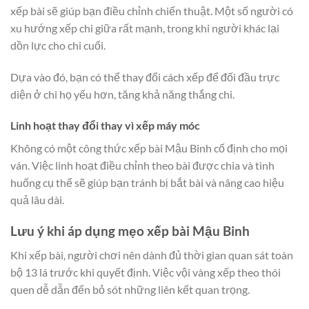
xếp bài sẽ giúp bạn điều chỉnh chiến thuật. Một số người có
xu hướng xếp chi giữa rất mạnh, trong khi người khác lại
dồn lực cho chi cuối.
Dựa vào đó, bạn có thể thay đổi cách xếp để đối đầu trực
diện ở chi họ yếu hơn, tăng khả năng thắng chi.
Linh hoạt thay đổi thay vì xếp máy móc
Không có một công thức xếp bài Mậu Binh cố định cho mọi
ván. Việc linh hoạt điều chỉnh theo bài được chia và tình
huống cụ thể sẽ giúp bạn tránh bị bắt bài và nâng cao hiệu
quả lâu dài.
Lưu ý khi áp dụng mẹo xếp bài Mậu Binh
Khi xếp bài, người chơi nên dành đủ thời gian quan sát toàn
bộ 13 lá trước khi quyết định. Việc vội vàng xếp theo thói
quen dễ dẫn đến bỏ sót những liên kết quan trọng.