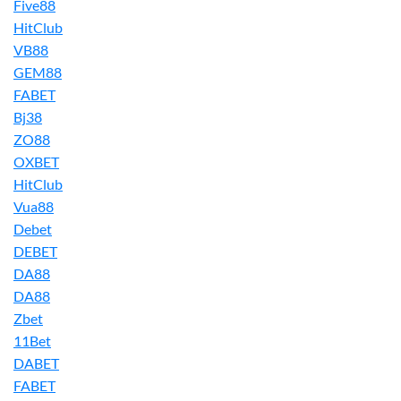
Five88
HitClub
VB88
GEM88
FABET
Bj38
ZO88
OXBET
HitClub
Vua88
Debet
DEBET
DA88
DA88
Zbet
11Bet
DABET
FABET