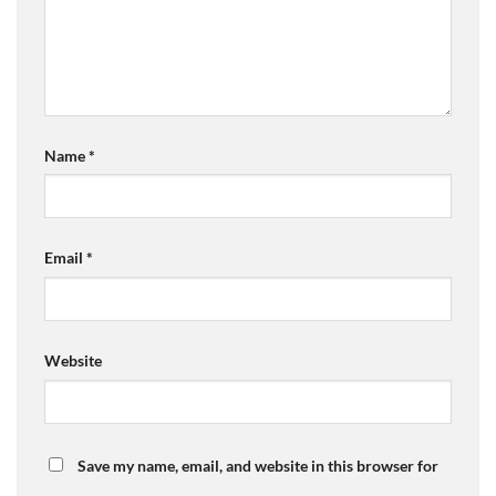
Name
*
Email
*
Website
Save my name, email, and website in this browser for