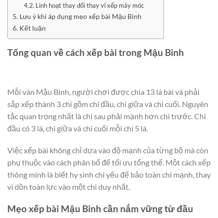
Linh hoạt thay đổi thay vì xếp máy móc
Lưu ý khi áp dụng mẹo xếp bài Mậu Binh
Kết luận
Tổng quan về cách xếp bài trong Mậu Binh
Mỗi ván Mậu Binh, người chơi được chia 13 lá bài và phải
sắp xếp thành 3 chi gồm chi đầu, chi giữa và chi cuối. Nguyên
tắc quan trọng nhất là chi sau phải mạnh hơn chi trước. Chi
đầu có 3 lá, chi giữa và chi cuối mỗi chi 5 lá.
Việc xếp bài không chỉ dựa vào độ mạnh của từng bộ mà còn
phụ thuộc vào cách phân bổ để tối ưu tổng thể. Một cách xếp
thông minh là biết hy sinh chi yếu để bảo toàn chi mạnh, thay
vì dồn toàn lực vào một chi duy nhất.
Mẹo xếp bài Mậu Binh cần nắm vững từ đầu