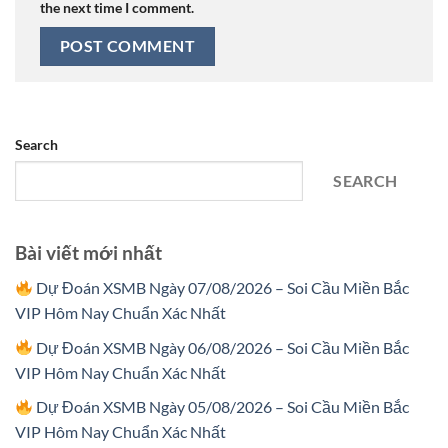
the next time I comment.
Search
SEARCH
Bài viết mới nhất
Dự Đoán XSMB Ngày 07/08/2026 – Soi Cầu Miền Bắc
VIP Hôm Nay Chuẩn Xác Nhất
Dự Đoán XSMB Ngày 06/08/2026 – Soi Cầu Miền Bắc
VIP Hôm Nay Chuẩn Xác Nhất
Dự Đoán XSMB Ngày 05/08/2026 – Soi Cầu Miền Bắc
VIP Hôm Nay Chuẩn Xác Nhất