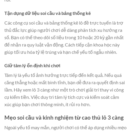
Tận dụng dữ liệu soi cầu và bảng thống kê
Các công cụ soi cầu và bảng thống kê lô đề trực tuyến là trợ
thủ đắc lực giúp người chơi dễ dàng phân tích xu hướng ra
số. Bạn có thể theo dõi số liệu trong 10 hoặc 20 kỳ gần nhất
để nhận ra quy luật vận động. Cách tiếp cận khoa học này
giúp tối ưu hóa tỷ lệ trúng và hạn chế yếu tố ngẫu nhiên.
Giữ tâm lý ổn định khi chơi
Tâm lý là yếu tố ảnh hưởng trực tiếp đến kết quả. Nếu quá
căng thẳng hoặc mất bình tĩnh, bạn dễ đưa ra quyết định sai
lầm. Hãy xem lô 3 càng như một trò chơi giải trí thay vì công
cụ kiếm tiền. Việc duy trì tâm lý tích cực và kiểm soát cảm
xúc giúp bạn chơi thông minh, ít rủi ro hơn.
Mẹo soi cầu và kinh nghiệm từ cao thủ lô 3 càng
Ngoài yếu tố may mắn, người chơi có thể áp dụng nhiều mẹo