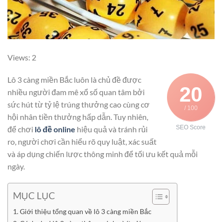
Views: 2
Lô 3 càng miền Bắc luôn là chủ đề được
20
nhiều người đam mê xổ số quan tâm bởi
sức hút từ tỷ lệ trúng thưởng cao cùng cơ
/ 100
hội nhân tiền thưởng hấp dẫn. Tuy nhiên,
SEO Score
để chơi
lô đề online
hiệu quả và tránh rủi
ro, người chơi cần hiểu rõ quy luật, xác suất
và áp dụng chiến lược thông minh để tối ưu kết quả mỗi
ngày.
MỤC LỤC
Giới thiệu tổng quan về lô 3 càng miền Bắc