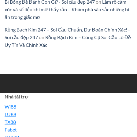
Bị Bóng Đè Đánh Con Gì? - Soi cầu đẹp 247
on
Làm rõ cảm
xúc và số liệu khi mơ thấy rắn – Khám phá sâu sắc những bí
ẩn trong giấc mơ
Rồng Bạch Kim 247 – Soi Cầu Chuẩn, Dự Đoán Chính Xác! -
Soi cầu đẹp 247
on
Rồng Bạch Kim – Công Cụ Soi Cầu Lô Đề
Uy Tín Và Chính Xác
Nhà tài trợ
Wi88
LU88
TX88
Fabet