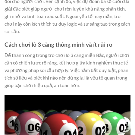
đôi cho người chơi. Bên cạnh đó, việc dự đoán ba số cuối của
giải đặc biệt giúp người chơi rèn luyện khả năng phân tích,
ghi nhớ và tính toán xác suất. Ngoài yếu tố may mắn, trò
chơi này còn kích thích tư duy logic và sự sáng tạo trong cách
soi cầu.
Cách chơi lô 3 càng thông minh và ít rủi ro
Để thành công trong trò chơi lô 3 càng miền Bắc, người chơi
cần có chiến lược rõ ràng, kết hợp giữa kinh nghiệm thực tế
và phương pháp soi cầu hợp lý. Việc nắm bắt quy luật, phân
tích số liệu và biết khi nào nên dừng lại là yếu tố quan trọng
giúp bạn chơi hiệu quả, an toàn hơn.