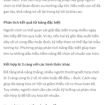
chơi có thể đoán được xu hướng sắp tới. Nếu một con số đã
gan lâu, khả năng nó về lại trong kỳ tới là khá cao.
Phân tích kết quả từ bảng đặc biệt
Người chơi có thể quan sát giải đặc biệt trong nhiều ngày
liên tiếp để tìm quy luật. Ví dụ, nếu hai kỳ gần đây xuất hiện
dãy số có cùng đầu hoặc đuôi, kỳ tiếp theo có thể lặp lại mẫu
tương tự. Phương pháp phân tích bảng đặc biệt giúp bạn
tìm ra những dấu hiệu tiềm năng để chọn số chuẩn xác hơn.
Kết hợp lô 3 càng với các hình thức khác
Để tăng khả năng thắng, nhiều người thường kết hợp chơi
lô 3 càng cùng lô 2 số, lô xiên hoặc đề đầu – đuôi. Cách này
giúp đa dạng hóa cơ hội và giảm thiểu rủi ro thua toàn bộ.
Tuy nhiên, người chơi cần cân nhắc kỹ lưỡng và phân chia
vốn hợp lý để tối ưu hóa lợi nhuận.