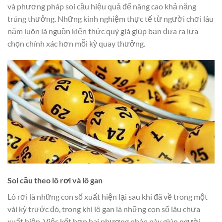
và phương pháp soi cầu hiệu quả để nâng cao khả năng
trúng thưởng. Những kinh nghiệm thực tế từ người chơi lâu
năm luôn là nguồn kiến thức quý giá giúp bạn đưa ra lựa
chọn chính xác hơn mỗi kỳ quay thưởng.
Soi cầu theo lô rơi và lô gan
Lô rơi là những con số xuất hiện lại sau khi đã về trong một
vài kỳ trước đó, trong khi lô gan là những con số lâu chưa
xuất hiện. Việc kết hợp hai phương pháp này giúp người