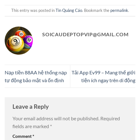
This entry was posted in
Tin Quảng Cáo
. Bookmark the
permalink
.
SOICAUDEPTOPVIP@GMAIL.COM
Nạp tiền 88AA hệ thống nạp
Tải App Ev99 – Mang thế giới
tự động bảo mật và ổn định
tiện ích ngay trên di động
Leave a Reply
Your email address will not be published.
Required
fields are marked
*
Comment
*