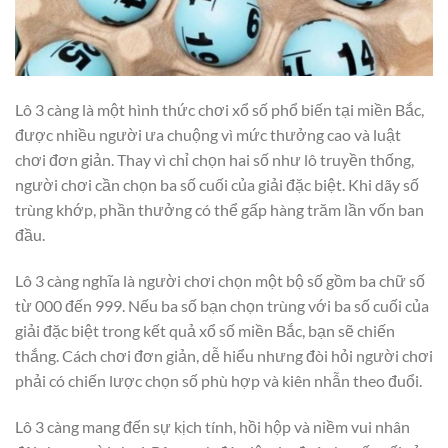
Lô 3 càng là một hình thức chơi xổ số phổ biến tại miền Bắc,
được nhiều người ưa chuộng vì mức thưởng cao và luật
chơi đơn giản. Thay vì chỉ chọn hai số như lô truyền thống,
người chơi cần chọn ba số cuối của giải đặc biệt. Khi dãy số
trùng khớp, phần thưởng có thể gấp hàng trăm lần vốn ban
đầu.
Lô 3 càng nghĩa là người chơi chọn một bộ số gồm ba chữ số
từ 000 đến 999. Nếu ba số bạn chọn trùng với ba số cuối của
giải đặc biệt trong kết quả xổ số miền Bắc, bạn sẽ chiến
thắng. Cách chơi đơn giản, dễ hiểu nhưng đòi hỏi người chơi
phải có chiến lược chọn số phù hợp và kiên nhẫn theo đuổi.
Lô 3 càng mang đến sự kịch tính, hồi hộp và niềm vui nhân