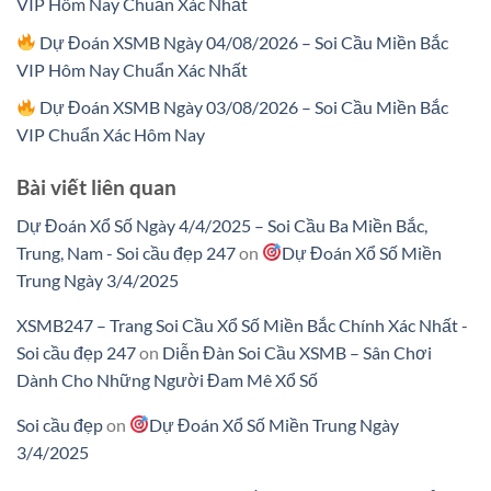
VIP Hôm Nay Chuẩn Xác Nhất
Dự Đoán XSMB Ngày 04/08/2026 – Soi Cầu Miền Bắc
VIP Hôm Nay Chuẩn Xác Nhất
Dự Đoán XSMB Ngày 03/08/2026 – Soi Cầu Miền Bắc
VIP Chuẩn Xác Hôm Nay
Bài viết liên quan
Dự Đoán Xổ Số Ngày 4/4/2025 – Soi Cầu Ba Miền Bắc,
Trung, Nam - Soi cầu đẹp 247
on
Dự Đoán Xổ Số Miền
Trung Ngày 3/4/2025
XSMB247 – Trang Soi Cầu Xổ Số Miền Bắc Chính Xác Nhất -
Soi cầu đẹp 247
on
Diễn Đàn Soi Cầu XSMB – Sân Chơi
Dành Cho Những Người Đam Mê Xổ Số
Soi cầu đẹp
on
Dự Đoán Xổ Số Miền Trung Ngày
3/4/2025