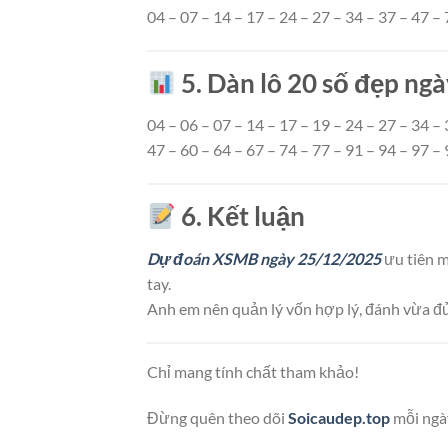
04 – 07 – 14 – 17 – 24 – 27 – 34 – 37 – 47 – 
5. Dàn lô 20 số đẹp ng
04 – 06 – 07 – 14 – 17 – 19 – 24 – 27 – 34 –
47 – 60 – 64 – 67 – 74 – 77 – 91 – 94 – 97 –
6. Kết luận
Dự đoán XSMB ngày 25/12/2025
ưu tiên 
tay.
Anh em nên quản lý vốn hợp lý, đánh vừa đ
Chỉ mang tính chất tham khảo!
Đừng quên theo dõi
Soicaudep.top
mỗi ngà