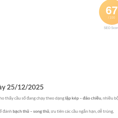
67
/ 100
SEO Scor
ày 25/12/2025
ho thấy cầu số đang chạy theo dạng
lặp kép – đảo chiều
, nhiều b
để đánh
bạch thủ – song thủ
, ưu tiên các cầu ngắn hạn, dễ trúng,