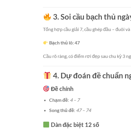
3. Soi cầu bạch thủ ng
Tổng hợp cầu giải 7, cầu ghép đầu – đuôi và
Bạch thủ lô: 47
Cầu rõ ràng, có điểm rơi đẹp sau chu kỳ 3 n
4. Dự đoán đề chuẩn 
Đề chính
Chạm đề
:
4 – 7
Song thủ đề
:
47 – 74
Dàn đặc biệt 12 số