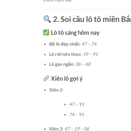
2. Soi cầu lô tô miền 
Lô tô sáng hôm nay
Bộ lô đẹp nhất
:
47 – 74
Lô rơi nên theo
:
19 – 91
Lô gan ngắn
:
06 – 60
Xiên lô gợi ý
Xiên 2
:
47 – 19
74 – 91
Xiên 3
:
47 – 19 – 06