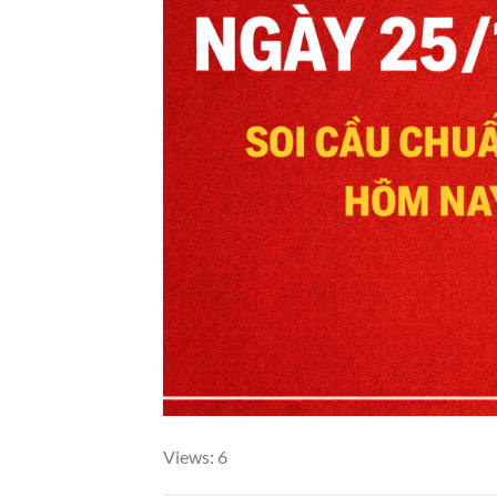
Views: 6