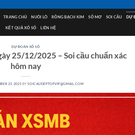
TRANG CHỦ
NUÔI LÔ
RỒNG BẠCH KIM
SỔ MƠ
SOI CẦU
DỰ 
KẾT QUẢ XỔ SỐ
LIÊN HỆ
DỰ ĐOÁN XỔ SỐ
y 25/12/2025 – Soi cầu chuẩn xác
hôm nay
BER 23, 2025
BY
SOICAUDEPTOPVIP@GMAIL.COM