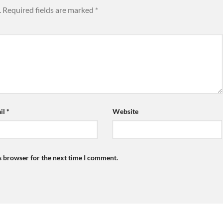
.
Required fields are marked
*
il
*
Website
s browser for the next time I comment.