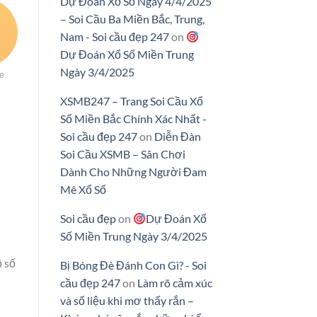
Dự Đoán Xổ Số Ngày 4/4/2025
– Soi Cầu Ba Miền Bắc, Trung,
Nam - Soi cầu đẹp 247
on
Dự Đoán Xổ Số Miền Trung
Ngày 3/4/2025
e
XSMB247 – Trang Soi Cầu Xổ
Số Miền Bắc Chính Xác Nhất -
Soi cầu đẹp 247
on
Diễn Đàn
Soi Cầu XSMB – Sân Chơi
Dành Cho Những Người Đam
Mê Xổ Số
Soi cầu đẹp
on
Dự Đoán Xổ
Số Miền Trung Ngày 3/4/2025
ộ số
Bị Bóng Đè Đánh Con Gì? - Soi
cầu đẹp 247
on
Làm rõ cảm xúc
và số liệu khi mơ thấy rắn –