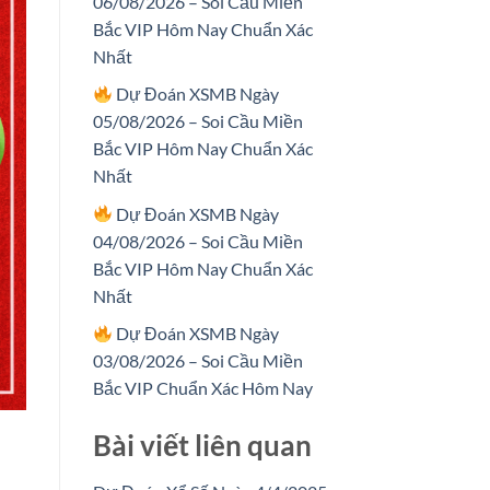
06/08/2026 – Soi Cầu Miền
Bắc VIP Hôm Nay Chuẩn Xác
Nhất
Dự Đoán XSMB Ngày
05/08/2026 – Soi Cầu Miền
Bắc VIP Hôm Nay Chuẩn Xác
Nhất
Dự Đoán XSMB Ngày
04/08/2026 – Soi Cầu Miền
Bắc VIP Hôm Nay Chuẩn Xác
Nhất
Dự Đoán XSMB Ngày
03/08/2026 – Soi Cầu Miền
Bắc VIP Chuẩn Xác Hôm Nay
Bài viết liên quan