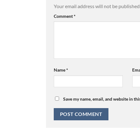
Your email address will not be published
Comment
*
Name
*
Ema
Save my name, email, and website in thi