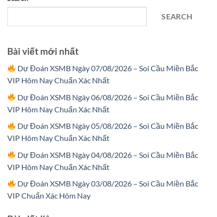
SEARCH
Bài viết mới nhất
Dự Đoán XSMB Ngày 07/08/2026 – Soi Cầu Miền Bắc
VIP Hôm Nay Chuẩn Xác Nhất
Dự Đoán XSMB Ngày 06/08/2026 – Soi Cầu Miền Bắc
VIP Hôm Nay Chuẩn Xác Nhất
Dự Đoán XSMB Ngày 05/08/2026 – Soi Cầu Miền Bắc
VIP Hôm Nay Chuẩn Xác Nhất
Dự Đoán XSMB Ngày 04/08/2026 – Soi Cầu Miền Bắc
VIP Hôm Nay Chuẩn Xác Nhất
Dự Đoán XSMB Ngày 03/08/2026 – Soi Cầu Miền Bắc
VIP Chuẩn Xác Hôm Nay