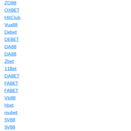
ZO88
OXBET
HitClub
Vua88
Debet
DEBET
DA88
DA88
Zbet
11Bet
DABET
FABET
FABET
Vb88
hbet
mubet
SV88
SV88