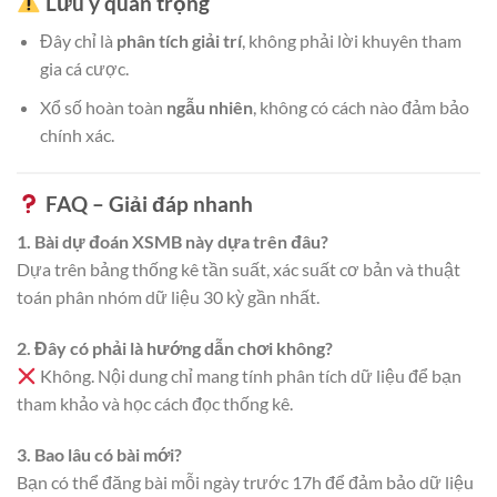
Lưu ý quan trọng
Đây chỉ là
phân tích giải trí
, không phải lời khuyên tham
gia cá cược.
Xổ số hoàn toàn
ngẫu nhiên
, không có cách nào đảm bảo
chính xác.
FAQ – Giải đáp nhanh
1. Bài dự đoán XSMB này dựa trên đâu?
Dựa trên bảng thống kê tần suất, xác suất cơ bản và thuật
toán phân nhóm dữ liệu 30 kỳ gần nhất.
2. Đây có phải là hướng dẫn chơi không?
Không. Nội dung chỉ mang tính phân tích dữ liệu để bạn
tham khảo và học cách đọc thống kê.
3. Bao lâu có bài mới?
Bạn có thể đăng bài mỗi ngày trước 17h để đảm bảo dữ liệu