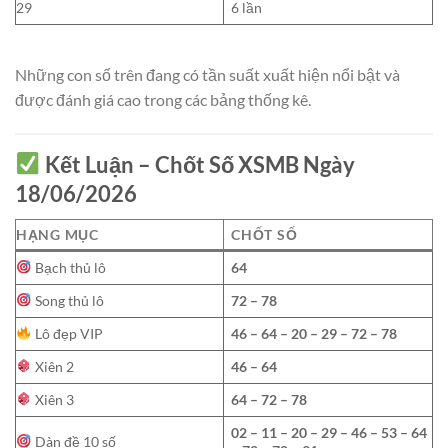
29
6 lần
Những con số trên đang có tần suất xuất hiện nổi bật và
được đánh giá cao trong các bảng thống kê.
Kết Luận – Chốt Số XSMB Ngày
18/06/2026
HẠNG MỤC
CHỐT SỐ
Bạch thủ lô
64
Song thủ lô
72 – 78
Lô đẹp VIP
46 – 64 – 20 – 29 – 72 – 78
Xiên 2
46 – 64
Xiên 3
64 – 72 – 78
02 – 11 – 20 – 29 – 46 – 53 – 64
Dàn đề 10 số