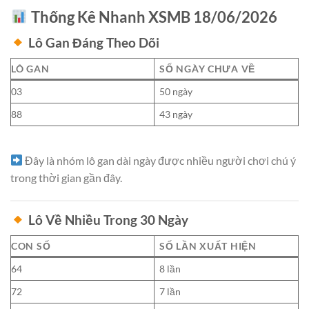
Thống Kê Nhanh XSMB 18/06/2026
Lô Gan Đáng Theo Dõi
LÔ GAN
SỐ NGÀY CHƯA VỀ
03
50 ngày
88
43 ngày
Đây là nhóm lô gan dài ngày được nhiều người chơi chú ý
trong thời gian gần đây.
Lô Về Nhiều Trong 30 Ngày
CON SỐ
SỐ LẦN XUẤT HIỆN
64
8 lần
72
7 lần