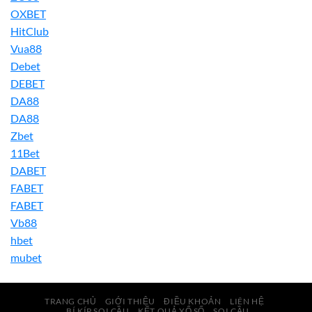
OXBET
HitClub
Vua88
Debet
DEBET
DA88
DA88
Zbet
11Bet
DABET
FABET
FABET
Vb88
hbet
mubet
TRANG CHỦ
GIỚI THIỆU
ĐIỀU KHOẢN
LIÊN HỆ
BÍ KÍP SOI CẦU
KẾT QUẢ XỔ SỐ
SOI CẦU