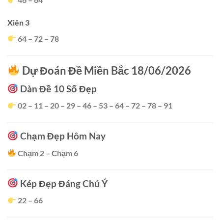
Xiên 3
64 – 72 – 78
Dự Đoán Đề Miền Bắc 18/06/2026
Dàn Đề 10 Số Đẹp
02 – 11 – 20 – 29 – 46 – 53 – 64 – 72 – 78 – 91
Chạm Đẹp Hôm Nay
Chạm 2 – Chạm 6
Kép Đẹp Đáng Chú Ý
22 – 66