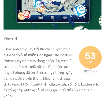
Views: 4
Chào anh em quay trở lại với chuyên mục
53
dự đoán xổ số miền Bắc ngày 18/06/2026
.
Phiên quay hôm nay đang nhận được nhiều
/ 100
sự quan tâm khi một số cầu đẹp tiếp tục
SEO Score
duy trì phong độ ổn định trong những ngày
gần đây. Dựa trên thống kê, phân tích cầu
chạy và xu hướng xuất hiện của các cặp số nổi bật, chúng tôi
đã tổng hợp những bộ số sáng giá nhất để anh em tham
khảo.