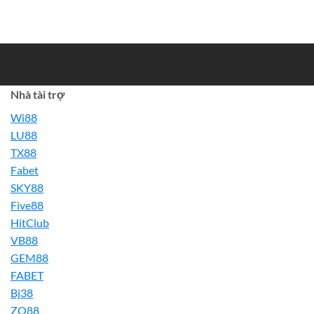
Nhà tài trợ
Wi88
LU88
TX88
Fabet
SKY88
Five88
HitClub
VB88
GEM88
FABET
Bj38
ZO88