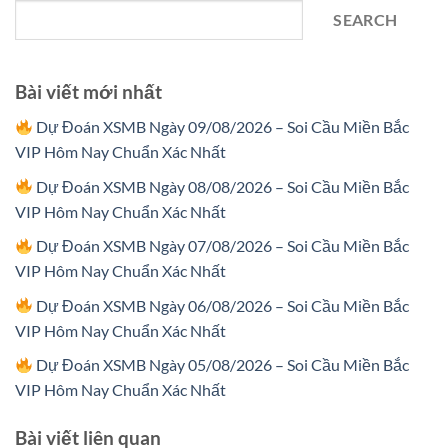
SEARCH
Bài viết mới nhất
Dự Đoán XSMB Ngày 09/08/2026 – Soi Cầu Miền Bắc
VIP Hôm Nay Chuẩn Xác Nhất
Dự Đoán XSMB Ngày 08/08/2026 – Soi Cầu Miền Bắc
VIP Hôm Nay Chuẩn Xác Nhất
Dự Đoán XSMB Ngày 07/08/2026 – Soi Cầu Miền Bắc
VIP Hôm Nay Chuẩn Xác Nhất
Dự Đoán XSMB Ngày 06/08/2026 – Soi Cầu Miền Bắc
VIP Hôm Nay Chuẩn Xác Nhất
Dự Đoán XSMB Ngày 05/08/2026 – Soi Cầu Miền Bắc
VIP Hôm Nay Chuẩn Xác Nhất
Bài viết liên quan