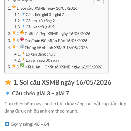
1. Soi cầu XSMB ngày 16/05/2026
Cầu chéo giải 3 – giải 7
Cầu rơi từ tổng 2
Cầu kẹp từ giải 5
2.
Chốt số đẹp XSMB ngày 16/05/2026
3.
Dự đoán Đề Miền Bắc 16/05/2026
4.
Thống kê nhanh XSMB 16/05/2026
Lô gan đáng chú ý
Lô về nhiều 30 ngày
5.
Kết luận – Chốt số XSMB ngày 16/05/2026
1. Soi cầu XSMB ngày 16/05/2026
Cầu chéo giải 3 – giải 7
Cầu chéo hôm nay cho tín hiệu khá sáng, nổi bật cặp đảo đẹp
đang được nhiều anh em theo mạnh.
Gợi ý sáng:
46 – 64