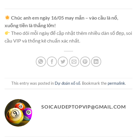
Chúc anh em ngày 16/05 may mắn – vào cầu là nổ,
xuống tiền là thắng lớn!
Theo dõi mỗi ngày để cập nhật thêm nhiều dàn số đẹp, soi
cầu VIP và thống kê chuẩn xác nhất.
This entry was posted in
Dự đoán xổ số
. Bookmark the
permalink
.
SOICAUDEPTOPVIP@GMAIL.COM