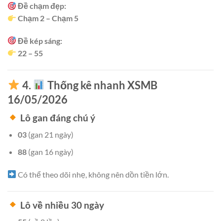
Đề chạm đẹp:
Chạm 2 – Chạm 5
Đề kép sáng:
22 – 55
4.
Thống kê nhanh XSMB
16/05/2026
Lô gan đáng chú ý
03
(gan 21 ngày)
88
(gan 16 ngày)
Có thể theo dõi nhẹ, không nên dồn tiền lớn.
Lô về nhiều 30 ngày