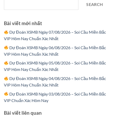
SEARCH
Bài viết mới nhất
Dự Đoán XSMB Ngày 07/08/2026 – Soi Cầu Miền Bắc
VIP Hôm Nay Chuẩn Xác Nhất
Dự Đoán XSMB Ngày 06/08/2026 – Soi Cầu Miền Bắc
VIP Hôm Nay Chuẩn Xác Nhất
Dự Đoán XSMB Ngày 05/08/2026 – Soi Cầu Miền Bắc
VIP Hôm Nay Chuẩn Xác Nhất
Dự Đoán XSMB Ngày 04/08/2026 – Soi Cầu Miền Bắc
VIP Hôm Nay Chuẩn Xác Nhất
Dự Đoán XSMB Ngày 03/08/2026 – Soi Cầu Miền Bắc
VIP Chuẩn Xác Hôm Nay
Bài viết liên quan