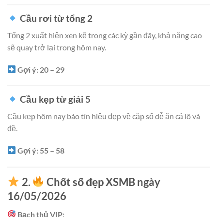
Cầu rơi từ tổng 2
Tổng 2 xuất hiện xen kẽ trong các kỳ gần đây, khả năng cao
sẽ quay trở lại trong hôm nay.
Gợi ý:
20 – 29
Cầu kẹp từ giải 5
Cầu kẹp hôm nay báo tín hiệu đẹp về cặp số dễ ăn cả lô và
đề.
Gợi ý:
55 – 58
2.
Chốt số đẹp XSMB ngày
16/05/2026
Bạch thủ VIP: