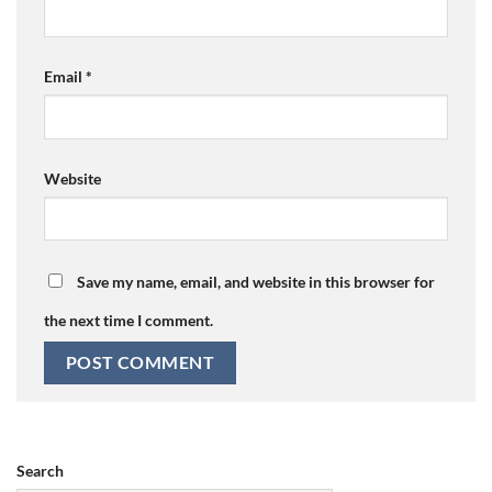
Email
*
Website
Save my name, email, and website in this browser for
the next time I comment.
Search