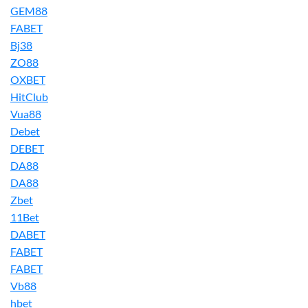
GEM88
FABET
Bj38
ZO88
OXBET
HitClub
Vua88
Debet
DEBET
DA88
DA88
Zbet
11Bet
DABET
FABET
FABET
Vb88
hbet