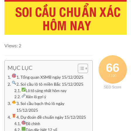
Views: 2
66
MỤC LỤC
/ 100
1. Tổng quan XSMB ngày 15/12/2025
2. Soi cầu lô tô miền Bắc 15/12/2025
SEO Score
Lô tô sáng nhất hôm nay
Xiên lô gợi ý
3. Soi cầu bạch thủ lô ngày
15/12/2025
4. Dự đoán đề chuẩn ngày 15/12/2025
Đề chính
Dàn đặc biệt 12 số