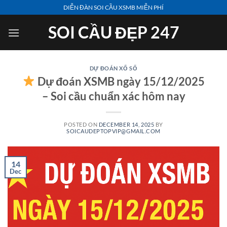
Skip
DIỄN ĐÀN SOI CẦU XSMB MIỄN PHÍ
to
SOI CẦU ĐẸP 247
content
DỰ ĐOÁN XỔ SỐ
Dự đoán XSMB ngày 15/12/2025
– Soi cầu chuẩn xác hôm nay
POSTED ON
DECEMBER 14, 2025
BY
SOICAUDEPTOPVIP@GMAIL.COM
14
Dec