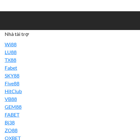
Nhà tài trợ
Wi88
LU88
TX88
Fabet
SKY88
Five88
HitClub
VB88
GEM88
FABET
Bj38
ZO88
OXBET