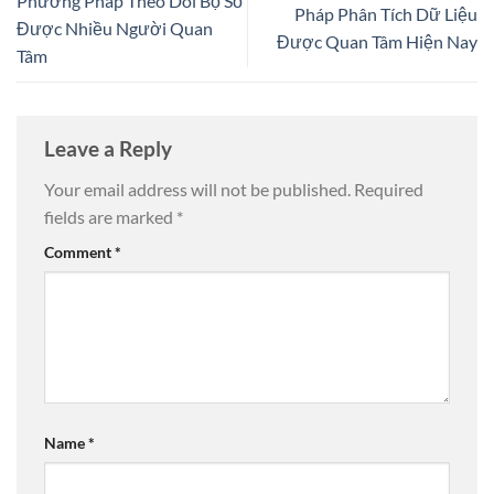
Phương Pháp Theo Dõi Bộ Số
Pháp Phân Tích Dữ Liệu
Được Nhiều Người Quan
Được Quan Tâm Hiện Nay
Tâm
Leave a Reply
Your email address will not be published.
Required
fields are marked
*
Comment
*
Name
*