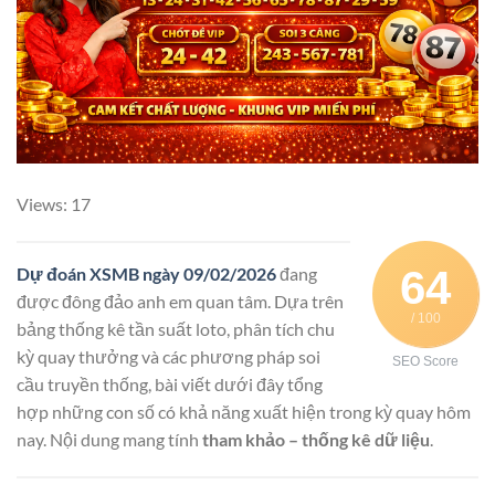
Views: 17
64
Dự đoán XSMB ngày 09/02/2026
đang
được đông đảo anh em quan tâm. Dựa trên
/ 100
bảng thống kê tần suất loto, phân tích chu
kỳ quay thưởng và các phương pháp soi
SEO Score
cầu truyền thống, bài viết dưới đây tổng
hợp những con số có khả năng xuất hiện trong kỳ quay hôm
nay. Nội dung mang tính
tham khảo – thống kê dữ liệu
.