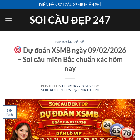
Skip
DIỄN ĐÀN SOI CẦU XSMB MIỄN PHÍ
to
SOI CẦU ĐẸP 247
content
DỰ ĐOÁN XỔ SỐ
Dự đoán XSMB ngày 09/02/2026
– Soi cầu miền Bắc chuẩn xác hôm
nay
POSTED ON
FEBRUARY 8, 2026
BY
SOICAUDEPTOPVIP@GMAIL.COM
08
Feb