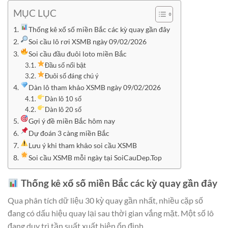
MỤC LỤC
Thống kê xổ số miền Bắc các kỳ quay gần đây
Soi cầu lô rơi XSMB ngày 09/02/2026
Soi cầu đầu đuôi loto miền Bắc
Đầu số nổi bật
Đuôi số đáng chú ý
Dàn lô tham khảo XSMB ngày 09/02/2026
Dàn lô 10 số
Dàn lô 20 số
Gợi ý đề miền Bắc hôm nay
Dự đoán 3 càng miền Bắc
Lưu ý khi tham khảo soi cầu XSMB
Soi cầu XSMB mỗi ngày tại SoiCauDep.Top
Thống kê xổ số miền Bắc các kỳ quay gần đây
Qua phân tích dữ liệu 30 kỳ quay gần nhất, nhiều cặp số
đang có dấu hiệu quay lại sau thời gian vắng mặt. Một số lô
đang duy trì tần suất xuất hiện ổn định.