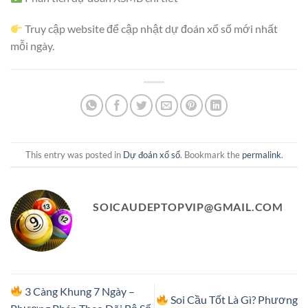
Truy cập website để cập nhật dự đoán xổ số mới nhất
mỗi ngày.
This entry was posted in
Dự đoán xổ số
. Bookmark the
permalink
.
SOICAUDEPTOPVIP@GMAIL.COM
3 Càng Khung 7 Ngày –
Soi Cầu Tốt Là Gì? Phương