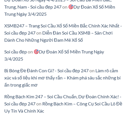
Trung, Nam - Soi cầu đẹp 247
on
Dự Đoán Xổ Số Miền
Trung Ngày 3/4/2025
XSMB247 – Trang Soi Cầu Xổ Số Miền Bắc Chính Xác Nhất -
Soi cầu đẹp 247
on
Diễn Đàn Soi Cầu XSMB – Sân Chơi
Dành Cho Những Người Đam Mê Xổ Số
Soi cầu đẹp
on
Dự Đoán Xổ Số Miền Trung Ngày
3/4/2025
Bị Bóng Đè Đánh Con Gì? - Soi cầu đẹp 247
on
Làm rõ cảm
xúc và số liệu khi mơ thấy rắn – Khám phá sâu sắc những bí
ẩn trong giấc mơ
Rồng Bạch Kim 247 – Soi Cầu Chuẩn, Dự Đoán Chính Xác! -
Soi cầu đẹp 247
on
Rồng Bạch Kim – Công Cụ Soi Cầu Lô Đề
Uy Tín Và Chính Xác