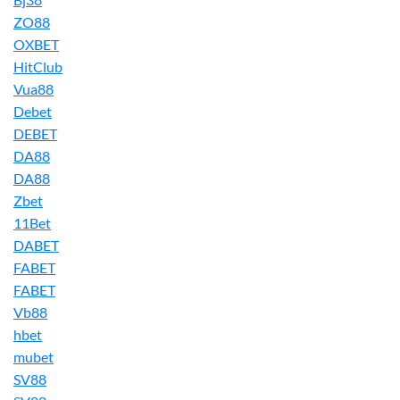
ZO88
OXBET
HitClub
Vua88
Debet
DEBET
DA88
DA88
Zbet
11Bet
DABET
FABET
FABET
Vb88
hbet
mubet
SV88