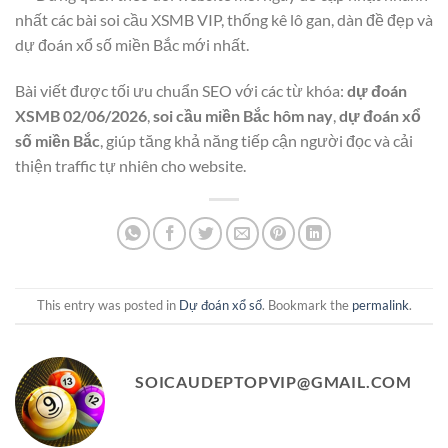
nhất các bài soi cầu XSMB VIP, thống kê lô gan, dàn đề đẹp và
dự đoán xổ số miền Bắc mới nhất.
Bài viết được tối ưu chuẩn SEO với các từ khóa:
dự đoán
XSMB 02/06/2026
,
soi cầu miền Bắc hôm nay
,
dự đoán xổ
số miền Bắc
, giúp tăng khả năng tiếp cận người đọc và cải
thiện traffic tự nhiên cho website.
This entry was posted in
Dự đoán xổ số
. Bookmark the
permalink
.
SOICAUDEPTOPVIP@GMAIL.COM