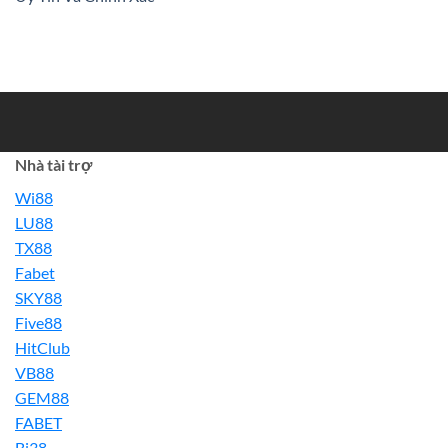
Nhà tài trợ
Wi88
LU88
TX88
Fabet
SKY88
Five88
HitClub
VB88
GEM88
FABET
Bj38