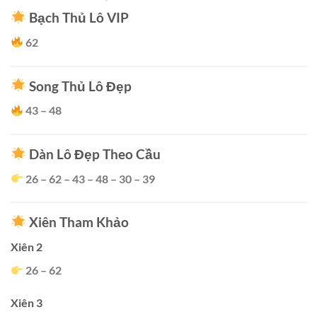
Bạch Thủ Lô VIP
62
Song Thủ Lô Đẹp
43 – 48
Dàn Lô Đẹp Theo Cầu
26 – 62 – 43 – 48 – 30 – 39
Xiên Tham Khảo
Xiên 2
26 – 62
Xiên 3