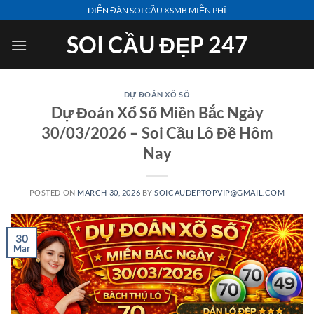
Skip
DIỄN ĐÀN SOI CẦU XSMB MIỄN PHÍ
to
SOI CẦU ĐẸP 247
content
DỰ ĐOÁN XỔ SỐ
Dự Đoán Xổ Số Miền Bắc Ngày
30/03/2026 – Soi Cầu Lô Đề Hôm
Nay
POSTED ON
MARCH 30, 2026
BY
SOICAUDEPTOPVIP@GMAIL.COM
30
Mar