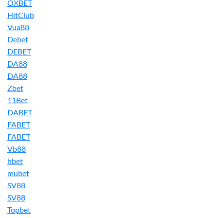
OXBET
HitClub
Vua88
Debet
DEBET
DA88
DA88
Zbet
11Bet
DABET
FABET
FABET
Vb88
hbet
mubet
SV88
SV88
Topbet