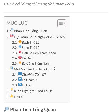
Lưu ý: Nội dung chỉ mang tính tham khảo.
MỤC LỤC
Phân Tích Tổng Quan
Dự Đoán Lô Tô Ngày 30/03/2026
Bạch Thủ Lô
Song Thủ Lô
Dàn Lô Đẹp Tham Khảo
Đề Đẹp
Ba Càng Tiềm Năng
Một Số Cầu Lô Đáng Chú Ý
Cầu Đảo 70 – 07
Lô Chạm 7
Lô Gan
Kinh Nghiệm Chơi Lô Đề
Lưu Ý
Phân Tích Tổng Quan