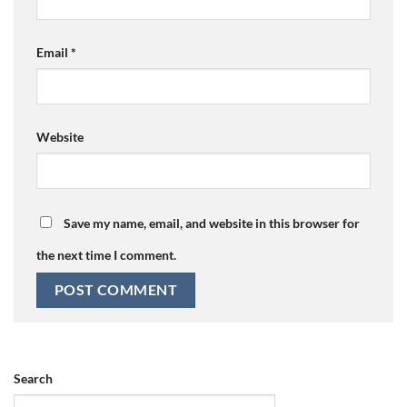
Email
*
Website
Save my name, email, and website in this browser for
the next time I comment.
Search