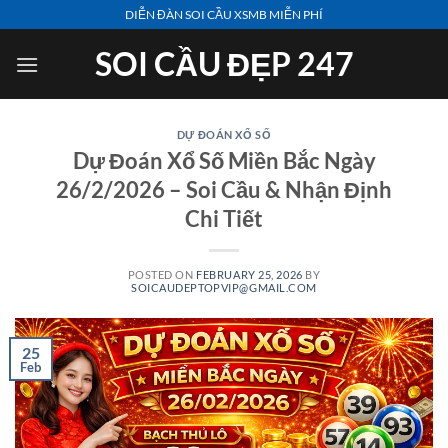
Skip
DIỄN ĐÀN SOI CẦU XSMB MIỄN PHÍ
to
SOI CẦU ĐẸP 247
content
DỰ ĐOÁN XỔ SỐ
Dự Đoán Xổ Số Miền Bắc Ngày
26/2/2026 – Soi Cầu & Nhận Định
Chi Tiết
POSTED ON
FEBRUARY 25, 2026
BY
SOICAUDEPTOPVIP@GMAIL.COM
25
Feb