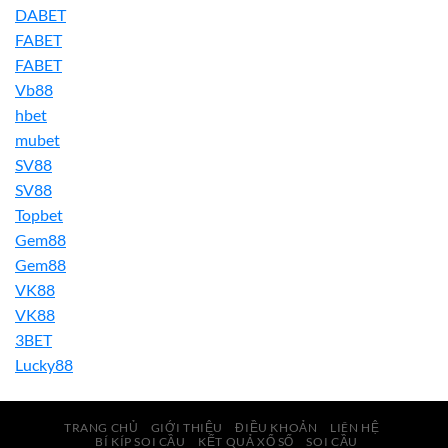
DABET
FABET
FABET
Vb88
hbet
mubet
SV88
SV88
Topbet
Gem88
Gem88
VK88
VK88
3BET
Lucky88
TRANG CHỦ
GIỚI THIỆU
ĐIỀU KHOẢN
LIÊN HỆ
BÍ KÍP SOI CẦU
KẾT QUẢ XỔ SỐ
SOI CẦU