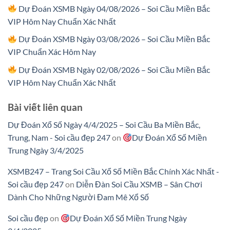
Dự Đoán XSMB Ngày 04/08/2026 – Soi Cầu Miền Bắc
VIP Hôm Nay Chuẩn Xác Nhất
Dự Đoán XSMB Ngày 03/08/2026 – Soi Cầu Miền Bắc
VIP Chuẩn Xác Hôm Nay
Dự Đoán XSMB Ngày 02/08/2026 – Soi Cầu Miền Bắc
VIP Hôm Nay Chuẩn Xác Nhất
Bài viết liên quan
Dự Đoán Xổ Số Ngày 4/4/2025 – Soi Cầu Ba Miền Bắc,
Trung, Nam - Soi cầu đẹp 247
on
Dự Đoán Xổ Số Miền
Trung Ngày 3/4/2025
XSMB247 – Trang Soi Cầu Xổ Số Miền Bắc Chính Xác Nhất -
Soi cầu đẹp 247
on
Diễn Đàn Soi Cầu XSMB – Sân Chơi
Dành Cho Những Người Đam Mê Xổ Số
Soi cầu đẹp
on
Dự Đoán Xổ Số Miền Trung Ngày