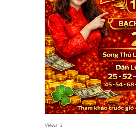
Views: 3