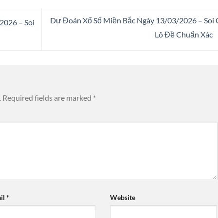
Dự Đoán Xổ Số Miền Bắc Ngày 13/03/2026 – Soi
2026 – Soi
Lô Đề Chuẩn Xác
.
Required fields are marked
*
il
*
Website