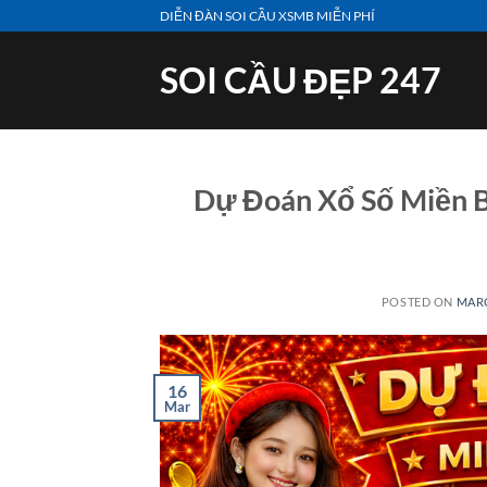
Skip
DIỄN ĐÀN SOI CẦU XSMB MIỄN PHÍ
to
content
SOI CẦU ĐẸP 247
Dự Đoán Xổ Số Miền B
POSTED ON
MARC
16
Mar