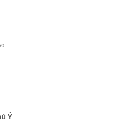
 90
hú Ý