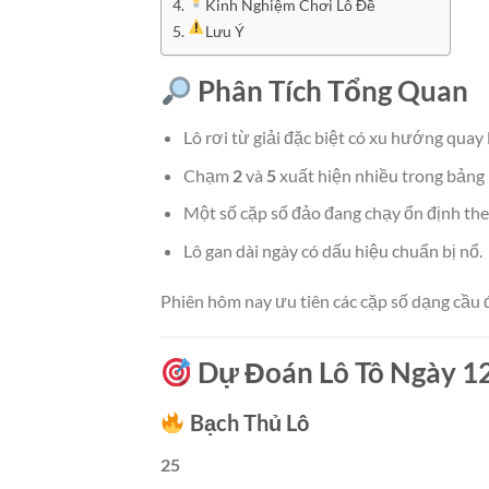
Kinh Nghiệm Chơi Lô Đề
Lưu Ý
Phân Tích Tổng Quan
Lô rơi từ giải đặc biệt có xu hướng quay l
Chạm
2
và
5
xuất hiện nhiều trong bảng 
Một số cặp số đảo đang chạy ổn định the
Lô gan dài ngày có dấu hiệu chuẩn bị nổ.
Phiên hôm nay ưu tiên các cặp số dạng cầu 
Dự Đoán Lô Tô Ngày 1
Bạch Thủ Lô
25