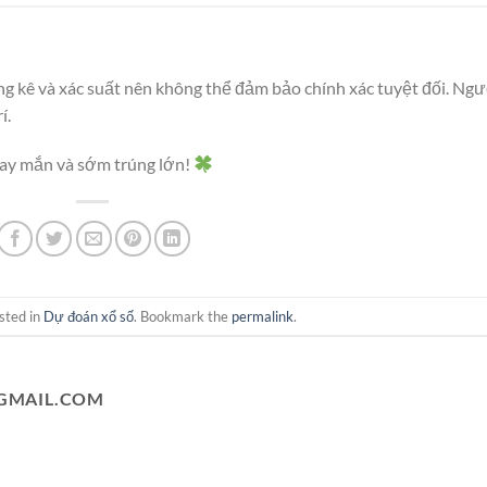
ng kê và xác suất nên không thể đảm bảo chính xác tuyệt đối. Ngư
í.
ay mắn và sớm trúng lớn!
sted in
Dự đoán xổ số
. Bookmark the
permalink
.
GMAIL.COM