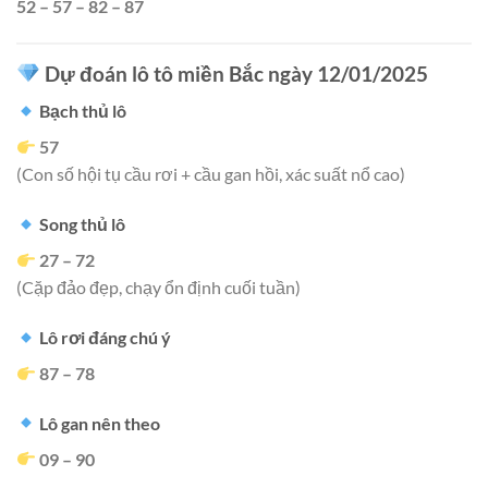
52 – 57 – 82 – 87
Dự đoán lô tô miền Bắc ngày 12/01/2025
Bạch thủ lô
57
(Con số hội tụ cầu rơi + cầu gan hồi, xác suất nổ cao)
Song thủ lô
27 – 72
(Cặp đảo đẹp, chạy ổn định cuối tuần)
Lô rơi đáng chú ý
87 – 78
Lô gan nên theo
09 – 90