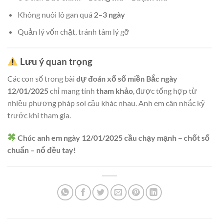
Không nuôi lô gan quá
2–3 ngày
Quản lý vốn chặt, tránh tâm lý gỡ
Lưu ý quan trọng
Các con số trong bài
dự đoán xổ số miền Bắc ngày
12/01/2025
chỉ mang tính
tham khảo
, được tổng hợp từ
nhiều phương pháp soi cầu khác nhau. Anh em cân nhắc kỹ
trước khi tham gia.
Chúc anh em ngày 12/01/2025 cầu chạy mạnh – chốt số
chuẩn – nổ đều tay!