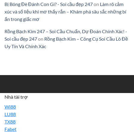
Bị Bóng Đè Đánh Con Gì? - Soi cầu đẹp 247
on
Làm rõ cảm
xúc và số liệu khi mơ thấy rắn – Khám phá sâu sắc những bí
ẩn trong giấc mơ
Rồng Bạch Kim 247 – Soi Cầu Chuẩn, Dự Đoán Chính Xác! -
Soi cầu đẹp 247
on
Rồng Bạch Kim – Công Cụ Soi Cầu Lô Đề
Uy Tín Và Chính Xác
Nhà tài trợ
Wi88
LU88
TX88
Fabet