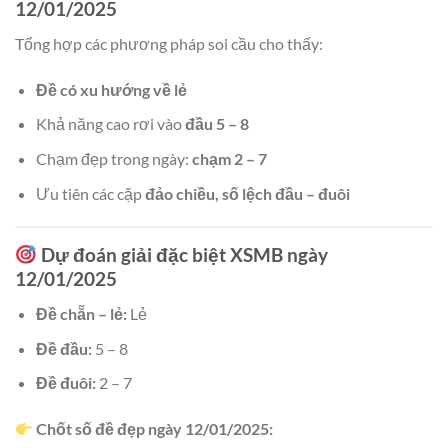
12/01/2025
Tổng hợp các phương pháp soi cầu cho thấy:
Đề có xu hướng về lẻ
Khả năng cao rơi vào
đầu 5 – 8
Chạm đẹp trong ngày:
chạm 2 – 7
Ưu tiên các cặp
đảo chiều, số lệch đầu – đuôi
Dự đoán giải đặc biệt XSMB ngày
12/01/2025
Đề chẵn – lẻ:
Lẻ
Đề đầu:
5 – 8
Đề đuôi:
2 – 7
Chốt số đề đẹp ngày 12/01/2025: