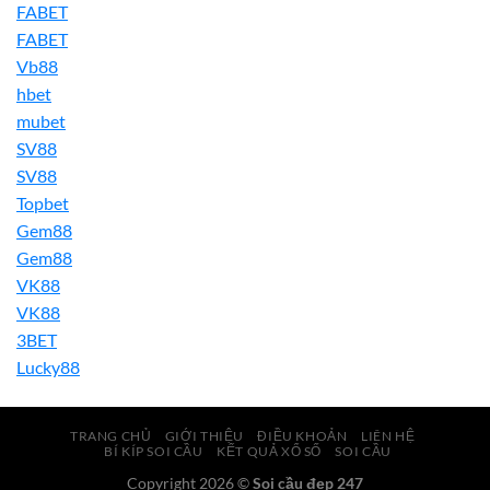
FABET
FABET
Vb88
hbet
mubet
SV88
SV88
Topbet
Gem88
Gem88
VK88
VK88
3BET
Lucky88
TRANG CHỦ
GIỚI THIỆU
ĐIỀU KHOẢN
LIÊN HỆ
BÍ KÍP SOI CẦU
KẾT QUẢ XỔ SỐ
SOI CẦU
Copyright 2026 ©
Soi cầu đẹp 247