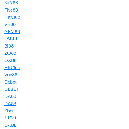
SKY88
Five88
HitClub
VB88
GEM88
FABET
Bj38
ZO88
OXBET
HitClub
Vua88
Debet
DEBET
DA88
DA88
Zbet
11Bet
DABET