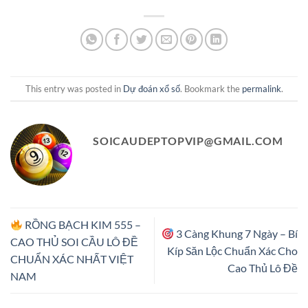
This entry was posted in
Dự đoán xổ số
. Bookmark the
permalink
.
SOICAUDEPTOPVIP@GMAIL.COM
RỒNG BẠCH KIM 555 –
3 Càng Khung 7 Ngày – Bí
CAO THỦ SOI CẦU LÔ ĐỀ
Kíp Săn Lộc Chuẩn Xác Cho
CHUẨN XÁC NHẤT VIỆT
Cao Thủ Lô Đề
NAM