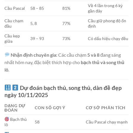
Về 4 lần trong 6 kỳ
Cầu Pascal
58 – 85
81%
gần đây
Cầu chạm
Cầu giữ phong độ ổn
5, 8
77%
đầu
định
Cầu kẹp
39 – 93
73%
Có dấu hiệu chạy đều
giữa
Nhận định chuyên gia:
Các cầu chạm
5 và 8
đang sáng
nhất hôm nay, đặc biệt thích hợp cho
bạch thủ và song thủ
lô
.
Dự đoán bạch thủ, song thủ, dàn đề đẹp
ngày 10/11/2025
DẠNG DỰ
CON SỐ GỢI Ý
CƠ SỞ PHÂN TÍCH
ĐOÁN
Bạch thủ
58
Cầu Pascal chạy mạnh
lô