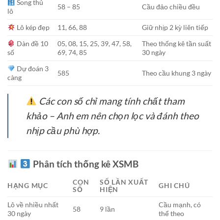
Song thủ
58 – 85
Cầu đảo chiều đều
lô
Lô kép đẹp
11, 66, 88
Giữ nhịp 2 kỳ liên tiếp
Dàn đề 10
05, 08, 15, 25, 39, 47, 58,
Theo thống kê tần suất
số
69, 74, 85
30 ngày
Dự đoán 3
585
Theo cầu khung 3 ngày
càng
Các con số chỉ mang tính chất tham
khảo – Anh em nên chọn lọc và đánh theo
nhịp cầu phù hợp.
Phân tích thống kê XSMB
CON
SỐ LẦN XUẤT
HẠNG MỤC
GHI CHÚ
SỐ
HIỆN
Lô về nhiều nhất
Cầu mạnh, có
58
9 lần
30 ngày
thể theo