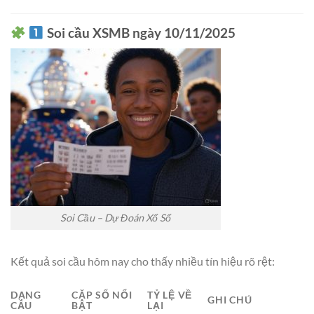
Soi cầu XSMB ngày 10/11/2025
Soi Cầu – Dự Đoán Xổ Số
Kết quả soi cầu hôm nay cho thấy nhiều tín hiệu rõ rệt:
DẠNG
CẶP SỐ NỔI
TỶ LỆ VỀ
GHI CHÚ
CẦU
BẬT
LẠI