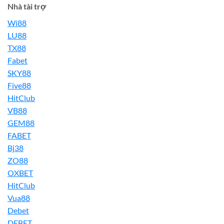
Nhà tài trợ
Wi88
LU88
TX88
Fabet
SKY88
Five88
HitClub
VB88
GEM88
FABET
Bj38
ZO88
OXBET
HitClub
Vua88
Debet
DEBET