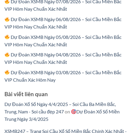
Dự Đoán XSMB Ngày 07/08/2026 – Soi Cầu Miền Bắc
VIP Hôm Nay Chuẩn Xác Nhất
Dự Đoán XSMB Ngày 06/08/2026 – Soi Cầu Miền Bắc
VIP Hôm Nay Chuẩn Xác Nhất
Dự Đoán XSMB Ngày 05/08/2026 – Soi Cầu Miền Bắc
VIP Hôm Nay Chuẩn Xác Nhất
Dự Đoán XSMB Ngày 04/08/2026 – Soi Cầu Miền Bắc
VIP Hôm Nay Chuẩn Xác Nhất
Dự Đoán XSMB Ngày 03/08/2026 – Soi Cầu Miền Bắc
VIP Chuẩn Xác Hôm Nay
Bài viết liên quan
Dự Đoán Xổ Số Ngày 4/4/2025 – Soi Cầu Ba Miền Bắc,
Trung, Nam - Soi cầu đẹp 247
on
Dự Đoán Xổ Số Miền
Trung Ngày 3/4/2025
XSMB247 – Trang Soi Cầu Xổ Số Miền Bắc Chính Xác Nhất -