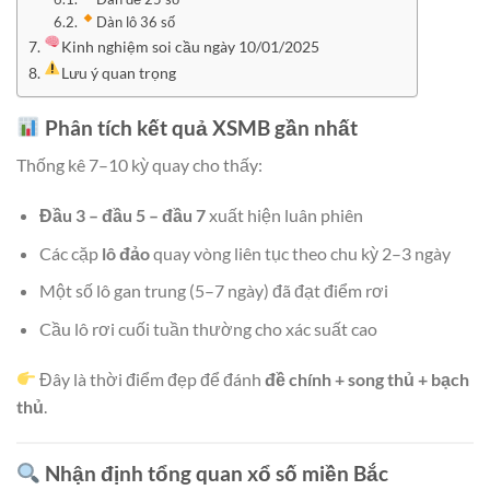
Dàn lô 36 số
Kinh nghiệm soi cầu ngày 10/01/2025
Lưu ý quan trọng
Phân tích kết quả XSMB gần nhất
Thống kê 7–10 kỳ quay cho thấy:
Đầu 3 – đầu 5 – đầu 7
xuất hiện luân phiên
Các cặp
lô đảo
quay vòng liên tục theo chu kỳ 2–3 ngày
Một số lô gan trung (5–7 ngày) đã đạt điểm rơi
Cầu lô rơi cuối tuần thường cho xác suất cao
Đây là thời điểm đẹp để đánh
đề chính + song thủ + bạch
thủ
.
Nhận định tổng quan xổ số miền Bắc