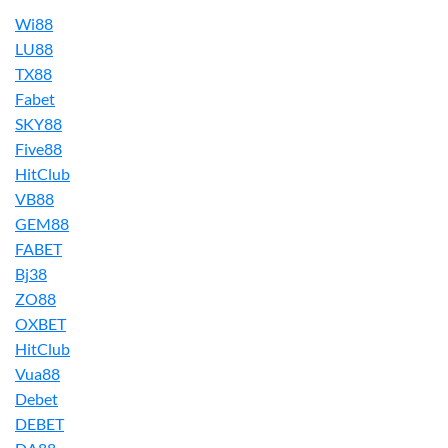
Wi88
LU88
TX88
Fabet
SKY88
Five88
HitClub
VB88
GEM88
FABET
Bj38
ZO88
OXBET
HitClub
Vua88
Debet
DEBET