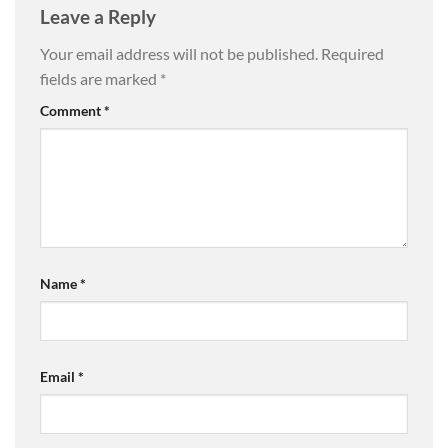
Leave a Reply
Your email address will not be published.
Required
fields are marked
*
Comment
*
Name
*
Email
*