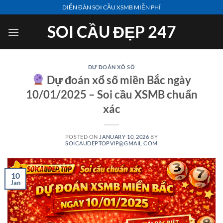
Skip
DIỄN ĐÀN SOI CẦU XSMB MIỄN PHÍ
to
SOI CẦU ĐẸP 247
content
DỰ ĐOÁN XỔ SỐ
Dự đoán xổ số miền Bắc ngày
10/01/2025 – Soi cầu XSMB chuẩn
xác
POSTED ON
JANUARY 10, 2026
BY
SOICAUDEPTOPVIP@GMAIL.COM
10
Jan