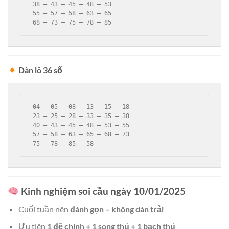
38 – 43 – 45 – 48 – 53  

55 – 57 – 58 – 63 – 65  

Dàn lô 36 số
04 – 05 – 08 – 13 – 15 – 18  

23 – 25 – 28 – 33 – 35 – 38  

40 – 43 – 45 – 48 – 53 – 55  

57 – 58 – 63 – 65 – 68 – 73  

Kinh nghiệm soi cầu ngày 10/01/2025
Cuối tuần nên
đánh gọn – không dàn trải
Ưu tiên
1 đề chính + 1 song thủ + 1 bạch thủ