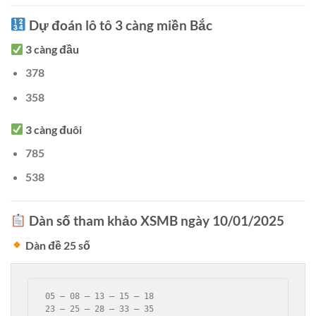
Dự đoán lô tô 3 càng miền Bắc
3 càng đầu
378
358
3 càng đuôi
785
538
Dàn số tham khảo XSMB ngày 10/01/2025
Dàn đề 25 số
05 – 08 – 13 – 15 – 18  

23 – 25 – 28 – 33 – 35  
