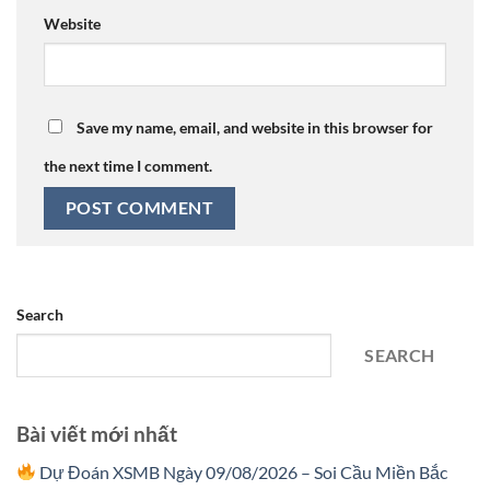
Website
Save my name, email, and website in this browser for
the next time I comment.
Search
SEARCH
Bài viết mới nhất
Dự Đoán XSMB Ngày 09/08/2026 – Soi Cầu Miền Bắc