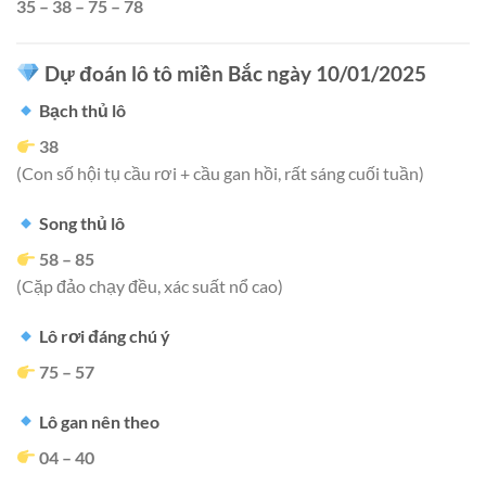
35 – 38 – 75 – 78
Dự đoán lô tô miền Bắc ngày 10/01/2025
Bạch thủ lô
38
(Con số hội tụ cầu rơi + cầu gan hồi, rất sáng cuối tuần)
Song thủ lô
58 – 85
(Cặp đảo chạy đều, xác suất nổ cao)
Lô rơi đáng chú ý
75 – 57
Lô gan nên theo
04 – 40