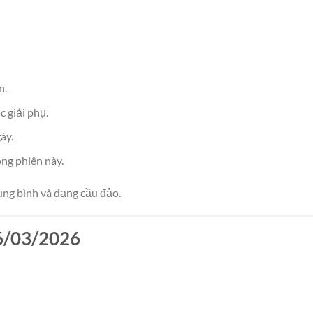
n.
 giải phụ.
ày.
ong phiên này.
ung bình và dạng cầu đảo.
6/03/2026