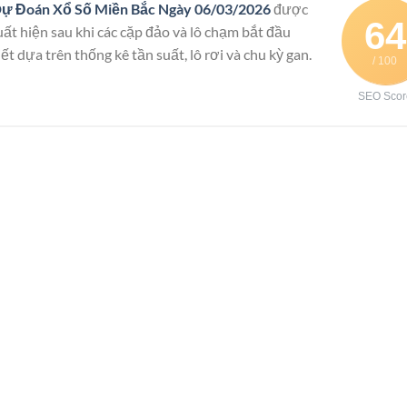
ự Đoán Xổ Số Miền Bắc Ngày 06/03/2026
được
64
uất hiện sau khi các cặp đảo và lô chạm bắt đầu
iết dựa trên thống kê tần suất, lô rơi và chu kỳ gan.
/ 100
SEO Scor