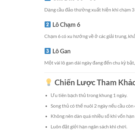
Dạng cầu đảo thường xuất hiện khi chạm 3 
Lô Chạm 6
Chạm 6 có xu hướng về ở các giải trung, khả
Lô Gan
Một vài lô gan dài ngày đang đến chu kỳ bật,
Chiến Lược Tham Khả
Ưu tiên bạch thủ trong khung 1 ngày.
Song thủ có thể nuôi 2 ngày nếu cầu còn 
Không nên dàn quá nhiều số khi vốn hạn
Luôn đặt giới hạn ngân sách khi chơi.