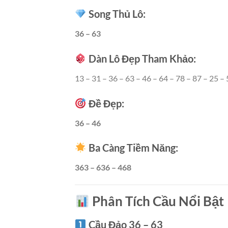
Song Thủ Lô:
36 – 63
Dàn Lô Đẹp Tham Khảo:
13 – 31 – 36 – 63 – 46 – 64 – 78 – 87 – 25 –
Đề Đẹp:
36 – 46
Ba Càng Tiềm Năng:
363 – 636 – 468
Phân Tích Cầu Nổi Bật
Cầu Đảo 36 – 63