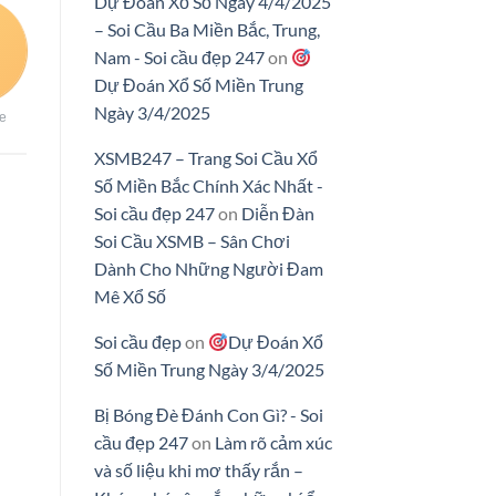
Dự Đoán Xổ Số Ngày 4/4/2025
– Soi Cầu Ba Miền Bắc, Trung,
Nam - Soi cầu đẹp 247
on
Dự Đoán Xổ Số Miền Trung
Ngày 3/4/2025
e
XSMB247 – Trang Soi Cầu Xổ
Số Miền Bắc Chính Xác Nhất -
Soi cầu đẹp 247
on
Diễn Đàn
Soi Cầu XSMB – Sân Chơi
Dành Cho Những Người Đam
Mê Xổ Số
Soi cầu đẹp
on
Dự Đoán Xổ
Số Miền Trung Ngày 3/4/2025
Bị Bóng Đè Đánh Con Gì? - Soi
cầu đẹp 247
on
Làm rõ cảm xúc
và số liệu khi mơ thấy rắn –