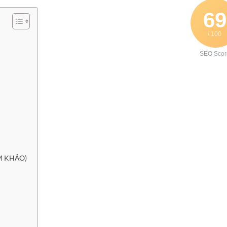
69
/ 100
SEO Scor
M KHẢO)