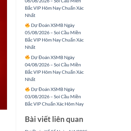
06/08/2026 – Soi Cầu Miền
Bắc VIP Hôm Nay Chuẩn Xác
Nhất
Dự Đoán XSMB Ngày
05/08/2026 – Soi Cầu Miền
Bắc VIP Hôm Nay Chuẩn Xác
Nhất
Dự Đoán XSMB Ngày
04/08/2026 – Soi Cầu Miền
Bắc VIP Hôm Nay Chuẩn Xác
Nhất
Dự Đoán XSMB Ngày
03/08/2026 – Soi Cầu Miền
Bắc VIP Chuẩn Xác Hôm Nay
Bài viết liên quan