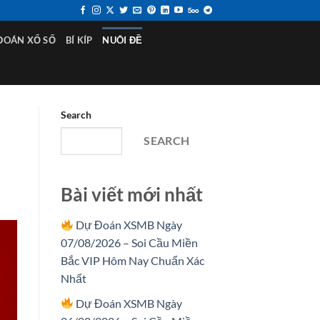
ĐOÁN XỔ SỐ
BÍ KÍP
NUÔI ĐỀ
Search
SEARCH
Bài viết mới nhất
Dự Đoán XSMB Ngày
07/08/2026 – Soi Cầu Miền
Bắc VIP Hôm Nay Chuẩn Xác
Nhất
Dự Đoán XSMB Ngày