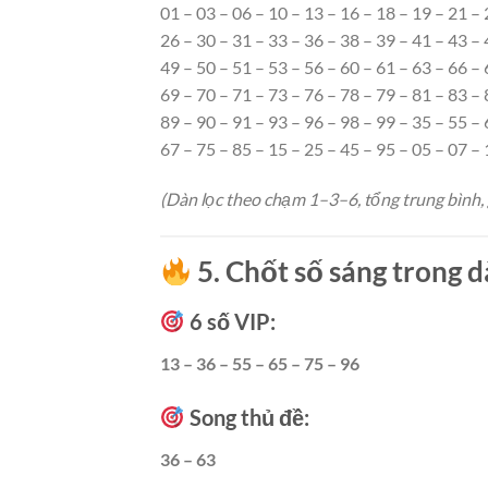
01 – 03 – 06 – 10 – 13 – 16 – 18 – 19 – 21 –
26 – 30 – 31 – 33 – 36 – 38 – 39 – 41 – 43 –
49 – 50 – 51 – 53 – 56 – 60 – 61 – 63 – 66 –
69 – 70 – 71 – 73 – 76 – 78 – 79 – 81 – 83 –
89 – 90 – 91 – 93 – 96 – 98 – 99 – 35 – 55 –
67 – 75 – 85 – 15 – 25 – 45 – 95 – 05 – 07 –
(Dàn lọc theo chạm 1–3–6, tổng trung bình,
5. Chốt số sáng trong 
6 số VIP:
13 – 36 – 55 – 65 – 75 – 96
Song thủ đề:
36 – 63