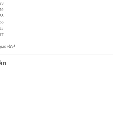
 23
 46
 68
 86
 65
 17
 gan vừa)
dàn