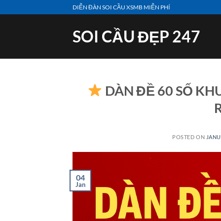
Skip
DIỄN ĐÀN SOI CẦU XSMB MIỄN PHÍ
to
content
SOI CẦU ĐẸP 247
DÀN ĐỀ 60 SỐ KH
POSTED ON
JANU
04
Jan