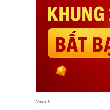
Views: 0