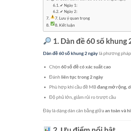
✔ Ngày 1:
✔ Ngày 2:
7. Lưu ý quan trọng
8. Kết luận
1. Dàn đề 60 số khung 2
Dàn đề 60 số khung 2 ngày
là phương pháp
Chọn
60 số đề có xác suất cao
Đánh
liên tục trong 2 ngày
Phù hợp khi cầu đề MB
đang mở rộng, d
Độ phủ lớn, giảm rủi ro trượt cầu
Đây là dạng dàn cân bằng giữa
an toàn và h
2. Ưu điểm nổi bật