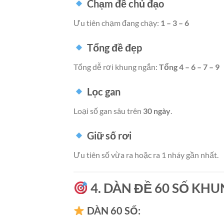
Chạm đề chủ đạo
Ưu tiên chạm đang chạy:
1 – 3 – 6
Tổng đề đẹp
Tổng dễ rơi khung ngắn:
Tổng 4 – 6 – 7 – 9
Lọc gan
Loại số gan sâu trên
30 ngày
.
Giữ số rơi
Ưu tiên số vừa ra hoặc ra 1 nháy gần nhất.
4. DÀN ĐỀ 60 SỐ KH
DÀN 60 SỐ: