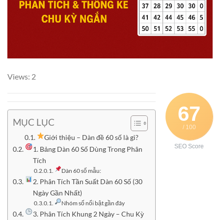
Views: 2
67
MỤC LỤC
/ 100
Giới thiệu – Dàn đề 60 số là gì?
SEO Score
1. Bảng Dàn 60 Số Dùng Trong Phân
Tích
Dàn 60 số mẫu:
2. Phân Tích Tần Suất Dàn 60 Số (30
Ngày Gần Nhất)
Nhóm số nổi bật gần đây
3. Phân Tích Khung 2 Ngày – Chu Kỳ