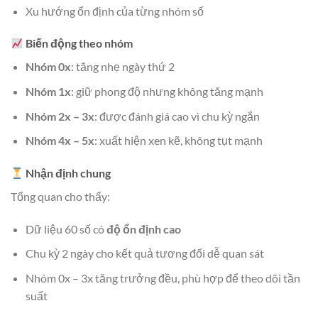
Xu hướng ổn định của từng nhóm số
Biến động theo nhóm
Nhóm 0x
: tăng nhẹ ngày thứ 2
Nhóm 1x
: giữ phong độ nhưng không tăng mạnh
Nhóm 2x – 3x
: được đánh giá cao vì chu kỳ ngắn
Nhóm 4x – 5x
: xuất hiện xen kẽ, không tụt mạnh
Nhận định chung
Tổng quan cho thấy:
Dữ liệu 60 số có
độ ổn định cao
Chu kỳ 2 ngày cho kết quả tương đối dễ quan sát
Nhóm 0x – 3x tăng trưởng đều, phù hợp để theo dõi tần
suất