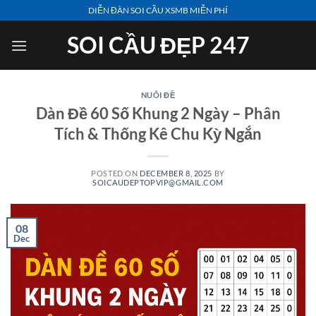
Skip
DIỄN ĐÀN SOI CẦU XSMB MIỄN PHÍ
to
SOI CẦU ĐẸP 247
content
NUÔI ĐỀ
Dàn Đề 60 Số Khung 2 Ngày – Phân
Tích & Thống Kê Chu Kỳ Ngắn
POSTED ON
DECEMBER 8, 2025
BY
SOICAUDEPTOPVIP@GMAIL.COM
08
Dec