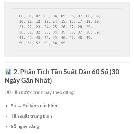
00, 01, 02, 03, 04, 05, 06, 07, 08, 09,

10, 11, 12, 13, 14, 15, 16, 17, 18, 19,

21, 22, 23, 24, 25, 26, 27, 28, 29,

30, 31, 32, 33, 34, 35, 36, 37, 38, 39,

41, 42, 43, 44, 45, 46, 47, 48, 49,

2. Phân Tích Tần Suất Dàn 60 Số (30
Ngày Gần Nhất)
Dữ liệu được trình bày theo dạng:
Số → Số lần xuất hiện
Tần suất trung bình
Số ngày vắng