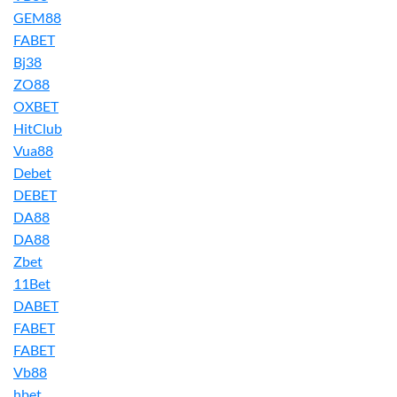
GEM88
FABET
Bj38
ZO88
OXBET
HitClub
Vua88
Debet
DEBET
DA88
DA88
Zbet
11Bet
DABET
FABET
FABET
Vb88
hbet