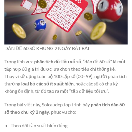
DÀN ĐỀ 60 SỐ KHUNG 2 NGÀY BẤT BẠI
Trong lĩnh vực
phân tích dữ liệu xổ số
, “dàn đề 60 số” là một
tập hợp 60 giá trị được lựa chọn theo tiêu chí thống kê.
Thay vì sử dụng toàn bộ 100 cặp số (00–99), người phân tích
thường
loại bỏ các số ít xuất hiện
, hoặc các số có chu kỳ
không ổn định, từ đó tạo ra một “tập dữ liệu tối ưu”.
Trong bài viết này, Soicaudep.top trình bày
phân tích dàn 60
số theo chu kỳ 2 ngày
, phục vụ cho:
Theo dõi tần suất biến động