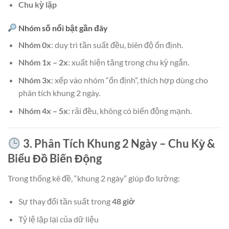
Chu kỳ lặp
Nhóm số nổi bật gần đây
Nhóm 0x
: duy trì tần suất đều, biên độ ổn định.
Nhóm 1x – 2x
: xuất hiện tăng trong chu kỳ ngắn.
Nhóm 3x
: xếp vào nhóm “ổn định”, thích hợp dùng cho
phân tích khung 2 ngày.
Nhóm 4x – 5x
: rải đều, không có biến động mạnh.
3. Phân Tích Khung 2 Ngày – Chu Kỳ &
Biểu Đồ Biến Động
Trong thống kê đề, “khung 2 ngày” giúp đo lường:
Sự thay đổi tần suất trong
48 giờ
Tỷ lệ lặp lại của dữ liệu