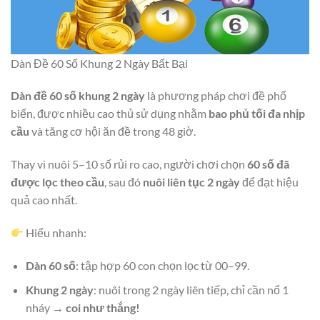
Dàn Đề 60 Số Khung 2 Ngày Bất Bại
Dàn đề 60 số khung 2 ngày
là phương pháp chơi đề phổ
biến, được nhiều cao thủ sử dụng nhằm
bao phủ tối đa nhịp
cầu
và tăng cơ hội ăn đề trong 48 giờ.
Thay vì nuôi 5–10 số rủi ro cao, người chơi chọn
60 số đã
được lọc theo cầu
, sau đó
nuôi liên tục 2 ngày
để đạt hiệu
quả cao nhất.
Hiểu nhanh:
Dàn 60 số
: tập hợp 60 con chọn lọc từ 00–99.
Khung 2 ngày
: nuôi trong 2 ngày liên tiếp, chỉ cần nổ 1
nháy →
coi như thắng!