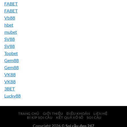
FABET
FABET
Vb88
hbet
mubet
SV88
SV88
Topbet
Gem88
Gem88
VK88
VK88
3BET
Lucky88
TRANG CHỦ
GIỚI THIỆU
ĐIỀU KHOẢN
LIÊN HỆ
BÍ KÍP SOI CẦU
KẾT QUẢ XỔ SỐ
SOI CẦU
Copyright 2026 ©
Soi cầu đẹp 247