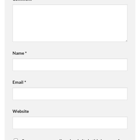
Name
*
Email
*
Website