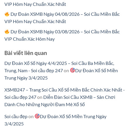
VIP Hôm Nay Chuẩn Xác Nhất
Dự Đoán XSMB Ngày 04/08/2026 – Soi Cầu Miền Bắc
VIP Hôm Nay Chuẩn Xác Nhất
Dự Đoán XSMB Ngày 03/08/2026 – Soi Cầu Miền Bắc
VIP Chuẩn Xác Hôm Nay
Bài viết liên quan
Dự Đoán Xổ Số Ngày 4/4/2025 – Soi Cầu Ba Miền Bắc,
Trung, Nam - Soi cầu đẹp 247
on
Dự Đoán Xổ Số Miền
Trung Ngày 3/4/2025
XSMB247 – Trang Soi Cầu Xổ Số Miền Bắc Chính Xác Nhất -
Soi cầu đẹp 247
on
Diễn Đàn Soi Cầu XSMB – Sân Chơi
Dành Cho Những Người Đam Mê Xổ Số
Soi cầu đẹp
on
Dự Đoán Xổ Số Miền Trung Ngày
3/4/2025