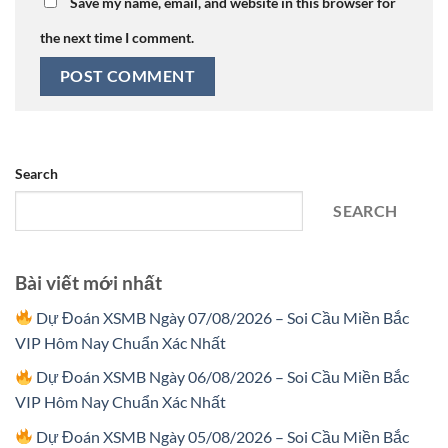
Save my name, email, and website in this browser for
the next time I comment.
Search
SEARCH
Bài viết mới nhất
Dự Đoán XSMB Ngày 07/08/2026 – Soi Cầu Miền Bắc
VIP Hôm Nay Chuẩn Xác Nhất
Dự Đoán XSMB Ngày 06/08/2026 – Soi Cầu Miền Bắc
VIP Hôm Nay Chuẩn Xác Nhất
Dự Đoán XSMB Ngày 05/08/2026 – Soi Cầu Miền Bắc