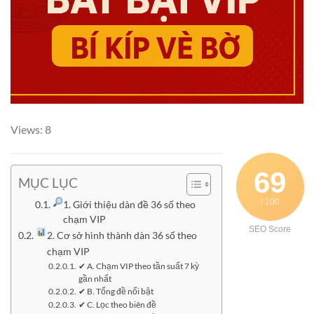
Views: 8
69
MỤC LỤC
/ 100
1. Giới thiệu dàn đề 36 số theo
chạm VIP
SEO Score
2. Cơ sở hình thành dàn 36 số theo
chạm VIP
✔ A. Chạm VIP theo tần suất 7 kỳ
gần nhất
✔ B. Tổng đề nổi bật
✔ C. Lọc theo biên đề