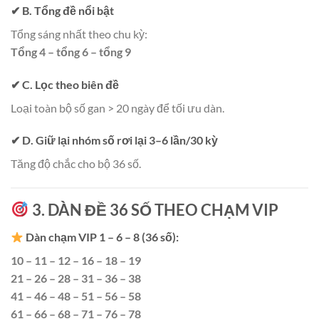
✔
B. Tổng đề nổi bật
Tổng sáng nhất theo chu kỳ:
Tổng 4 – tổng 6 – tổng 9
✔
C. Lọc theo biên đề
Loại toàn bộ số gan > 20 ngày để tối ưu dàn.
✔
D. Giữ lại nhóm số rơi lại 3–6 lần/30 kỳ
Tăng độ chắc cho bộ 36 số.
3. DÀN ĐỀ 36 SỐ THEO CHẠM VIP
Dàn chạm VIP 1 – 6 – 8 (36 số):
10 – 11 – 12 – 16 – 18 – 19
21 – 26 – 28 – 31 – 36 – 38
41 – 46 – 48 – 51 – 56 – 58
61 – 66 – 68 – 71 – 76 – 78