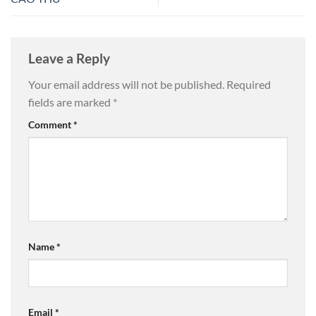
Leave a Reply
Your email address will not be published.
Required
fields are marked
*
Comment
*
Name
*
Email
*