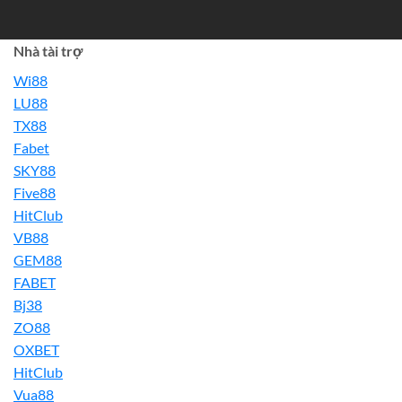
Nhà tài trợ
Wi88
LU88
TX88
Fabet
SKY88
Five88
HitClub
VB88
GEM88
FABET
Bj38
ZO88
OXBET
HitClub
Vua88