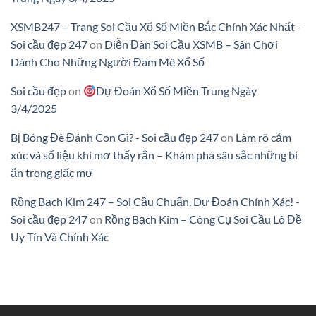
XSMB247 – Trang Soi Cầu Xổ Số Miền Bắc Chính Xác Nhất -
Soi cầu đẹp 247
on
Diễn Đàn Soi Cầu XSMB – Sân Chơi
Dành Cho Những Người Đam Mê Xổ Số
Soi cầu đẹp
on
Dự Đoán Xổ Số Miền Trung Ngày
3/4/2025
Bị Bóng Đè Đánh Con Gì? - Soi cầu đẹp 247
on
Làm rõ cảm
xúc và số liệu khi mơ thấy rắn – Khám phá sâu sắc những bí
ẩn trong giấc mơ
Rồng Bạch Kim 247 – Soi Cầu Chuẩn, Dự Đoán Chính Xác! -
Soi cầu đẹp 247
on
Rồng Bạch Kim – Công Cụ Soi Cầu Lô Đề
Uy Tín Và Chính Xác