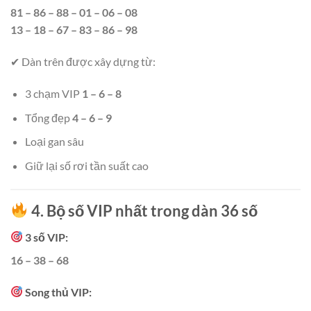
81 – 86 – 88 – 01 – 06 – 08
13 – 18 – 67 – 83 – 86 – 98
✔ Dàn trên được xây dựng từ:
3 chạm VIP
1 – 6 – 8
Tổng đẹp
4 – 6 – 9
Loại gan sâu
Giữ lại số rơi tần suất cao
4. Bộ số VIP nhất trong dàn 36 số
3 số VIP:
16 – 38 – 68
Song thủ VIP: