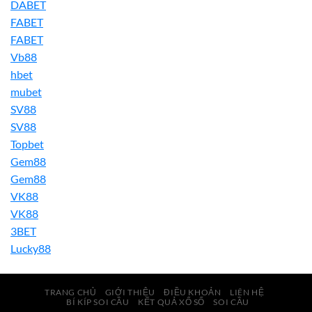
DABET
FABET
FABET
Vb88
hbet
mubet
SV88
SV88
Topbet
Gem88
Gem88
VK88
VK88
3BET
Lucky88
TRANG CHỦ
GIỚI THIỆU
ĐIỀU KHOẢN
LIÊN HỆ
BÍ KÍP SOI CẦU
KẾT QUẢ XỔ SỐ
SOI CẦU