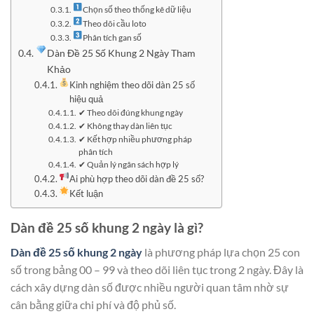
Chọn số theo thống kê dữ liệu
Theo dõi cầu loto
Phân tích gan số
Dàn Đề 25 Số Khung 2 Ngày Tham
Khảo
Kinh nghiệm theo dõi dàn 25 số
hiệu quả
✔ Theo dõi đúng khung ngày
✔ Không thay dàn liên tục
✔ Kết hợp nhiều phương pháp
phân tích
✔ Quản lý ngân sách hợp lý
Ai phù hợp theo dõi dàn đề 25 số?
Kết luận
Dàn đề 25 số khung 2 ngày là gì?
Dàn đề 25 số khung 2 ngày
là phương pháp lựa chọn 25 con
số trong bảng 00 – 99 và theo dõi liên tục trong 2 ngày. Đây là
cách xây dựng dàn số được nhiều người quan tâm nhờ sự
cân bằng giữa chi phí và độ phủ số.