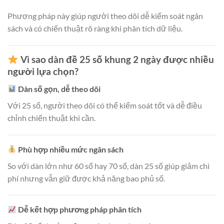
Phương pháp này giúp người theo dõi dễ kiểm soát ngân
sách và có chiến thuật rõ ràng khi phân tích dữ liệu.
Vì sao dàn đề 25 số khung 2 ngày được nhiều
người lựa chọn?
Dàn số gọn, dễ theo dõi
Với 25 số, người theo dõi có thể kiểm soát tốt và dễ điều
chỉnh chiến thuật khi cần.
Phù hợp nhiều mức ngân sách
So với dàn lớn như 60 số hay 70 số, dàn 25 số giúp giảm chi
phí nhưng vẫn giữ được khả năng bao phủ số.
Dễ kết hợp phương pháp phân tích