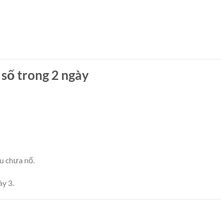
 số trong 2 ngày
u chưa nổ.
ày 3.