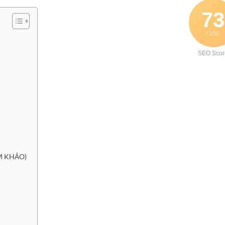
73
/ 100
SEO Scor
M KHẢO)