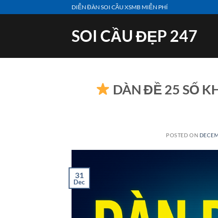
Skip
DIỄN ĐÀN SOI CẦU XSMB MIỄN PHÍ
to
content
SOI CẦU ĐẸP 247
DÀN ĐỀ 25 SỐ K
POSTED ON
DECEM
31
Dec