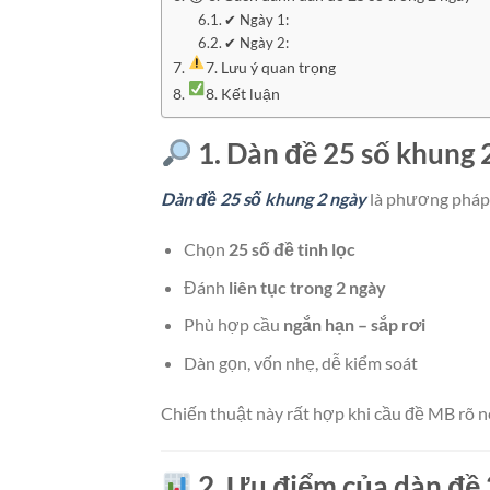
✔ Ngày 1:
✔ Ngày 2:
7. Lưu ý quan trọng
8. Kết luận
1. Dàn đề 25 số khung 2
Dàn đề 25 số khung 2 ngày
là phương pháp
Chọn
25 số đề tinh lọc
Đánh
liên tục trong 2 ngày
Phù hợp cầu
ngắn hạn – sắp rơi
Dàn gọn, vốn nhẹ, dễ kiểm soát
Chiến thuật này rất hợp khi cầu đề MB rõ n
2. Ưu điểm của dàn đề 