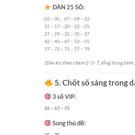
DÀN 25 SỐ:
02 – 05 – 07 – 09 – 12
15 – 17 – 20 – 22 – 25
27 – 29 – 32 – 35 – 37
42 – 45 – 47 – 52 – 55
57 – 72 – 75 – 77 – 79
(Dàn lọc theo chạm 2–5–7, tổng trung bình,
5. Chốt số sáng trong 
3 số VIP:
25 – 57 – 75
Song thủ đề:
25 – 75