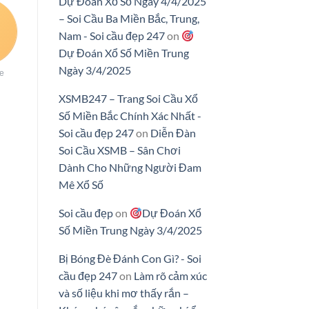
Dự Đoán Xổ Số Ngày 4/4/2025
– Soi Cầu Ba Miền Bắc, Trung,
Nam - Soi cầu đẹp 247
on
Dự Đoán Xổ Số Miền Trung
Ngày 3/4/2025
e
XSMB247 – Trang Soi Cầu Xổ
Số Miền Bắc Chính Xác Nhất -
Soi cầu đẹp 247
on
Diễn Đàn
Soi Cầu XSMB – Sân Chơi
Dành Cho Những Người Đam
Mê Xổ Số
Soi cầu đẹp
on
Dự Đoán Xổ
Số Miền Trung Ngày 3/4/2025
Bị Bóng Đè Đánh Con Gì? - Soi
cầu đẹp 247
on
Làm rõ cảm xúc
và số liệu khi mơ thấy rắn –