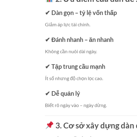
✔
Dàn gọn – tỷ lệ vốn thấp
Giảm áp lực tài chính.
✔
Đánh nhanh – ăn nhanh
Không cần nuôi dài ngày.
✔
Tập trung cầu mạnh
Ít số nhưng độ chọn lọc cao.
✔
Dễ quản lý
Biết rõ ngày vào – ngày dừng.
3. Cơ sở xây dựng dàn 