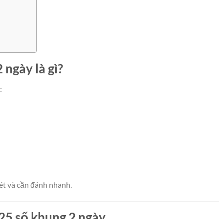
 ngày là gì?
:
ét và cần đánh nhanh.
25 số khung 2 ngày