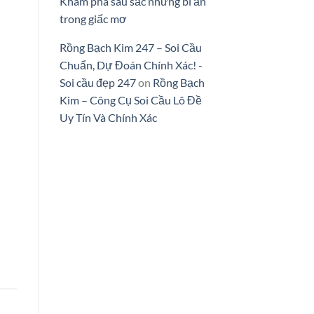
Khám phá sâu sắc những bí ẩn
trong giấc mơ
Rồng Bạch Kim 247 – Soi Cầu
Chuẩn, Dự Đoán Chính Xác! -
Soi cầu đẹp 247
on
Rồng Bạch
Kim – Công Cụ Soi Cầu Lô Đề
Uy Tín Và Chính Xác