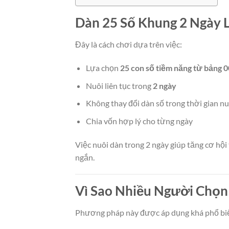
Dàn 25 Số Khung 2 Ngày L
Đây là cách chơi dựa trên việc:
Lựa chọn
25 con số tiềm năng từ bảng 0
Nuôi liên tục trong
2 ngày
Không thay đổi dàn số trong thời gian nu
Chia vốn hợp lý cho từng ngày
Việc nuôi dàn trong 2 ngày giúp tăng cơ hội
ngắn.
Vì Sao Nhiều Người Chọn
Phương pháp này được áp dụng khá phổ biế