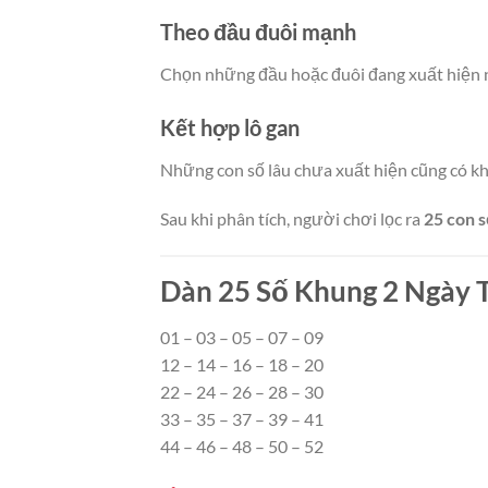
Theo đầu đuôi mạnh
Chọn những đầu hoặc đuôi đang xuất hiện n
Kết hợp lô gan
Những con số lâu chưa xuất hiện cũng có kh
Sau khi phân tích, người chơi lọc ra
25 con s
Dàn 25 Số Khung 2 Ngày
01 – 03 – 05 – 07 – 09
12 – 14 – 16 – 18 – 20
22 – 24 – 26 – 28 – 30
33 – 35 – 37 – 39 – 41
44 – 46 – 48 – 50 – 52