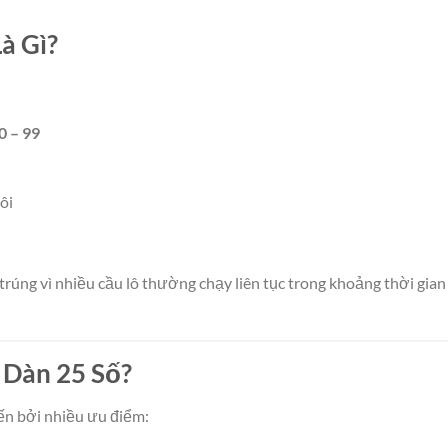
à Gì?
0 – 99
ôi
 trúng vì nhiều cầu lô thường chạy liên tục trong khoảng thời gian
 Dàn 25 Số?
n bởi nhiều ưu điểm: