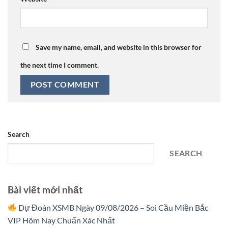
Save my name, email, and website in this browser for
the next time I comment.
Search
SEARCH
Bài viết mới nhất
Dự Đoán XSMB Ngày 09/08/2026 – Soi Cầu Miền Bắc
VIP Hôm Nay Chuẩn Xác Nhất