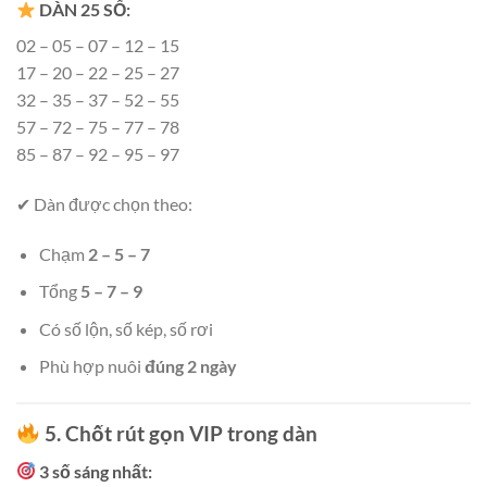
DÀN 25 SỐ:
02 – 05 – 07 – 12 – 15
17 – 20 – 22 – 25 – 27
32 – 35 – 37 – 52 – 55
57 – 72 – 75 – 77 – 78
85 – 87 – 92 – 95 – 97
✔ Dàn được chọn theo:
Chạm
2 – 5 – 7
Tổng
5 – 7 – 9
Có số lộn, số kép, số rơi
Phù hợp nuôi
đúng 2 ngày
5. Chốt rút gọn VIP trong dàn
3 số sáng nhất: