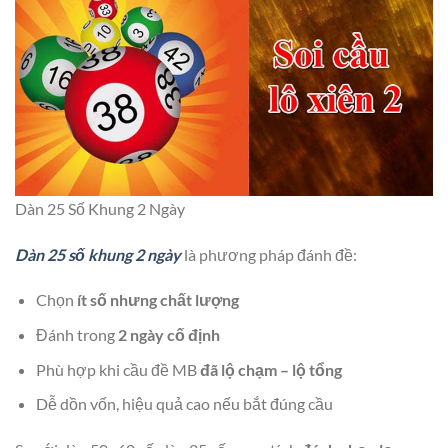
Dàn 25 Số Khung 2 Ngày
Dàn 25 số khung 2 ngày
là phương pháp đánh đề:
Chọn
ít số nhưng chất lượng
Đánh trong
2 ngày cố định
Phù hợp khi cầu đề MB
đã lộ chạm – lộ tổng
Dễ dồn vốn, hiệu quả cao nếu bắt đúng cầu