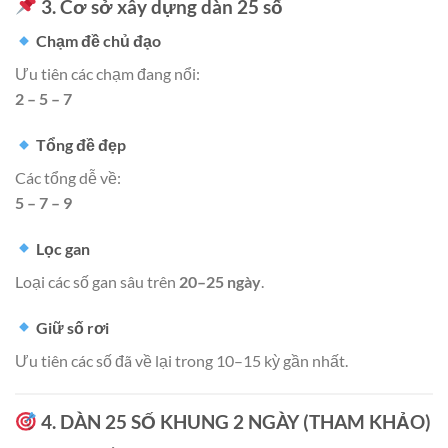
3. Cơ sở xây dựng dàn 25 số
Chạm đề chủ đạo
Ưu tiên các chạm đang nổi:
2 – 5 – 7
Tổng đề đẹp
Các tổng dễ về:
5 – 7 – 9
Lọc gan
Loại các số gan sâu trên
20–25 ngày
.
Giữ số rơi
Ưu tiên các số đã về lại trong 10–15 kỳ gần nhất.
4. DÀN 25 SỐ KHUNG 2 NGÀY (THAM KHẢO)