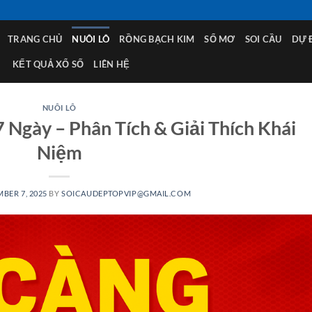
TRANG CHỦ
NUÔI LÔ
RỒNG BẠCH KIM
SỔ MƠ
SOI CẦU
DỰ 
KẾT QUẢ XỔ SỐ
LIÊN HỆ
NUÔI LÔ
7 Ngày – Phân Tích & Giải Thích Khái
Niệm
BER 7, 2025
BY
SOICAUDEPTOPVIP@GMAIL.COM