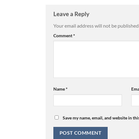
Leave a Reply
Your email address will not be published
Comment
*
Name
*
Ema
Save my name, email, and website in thi