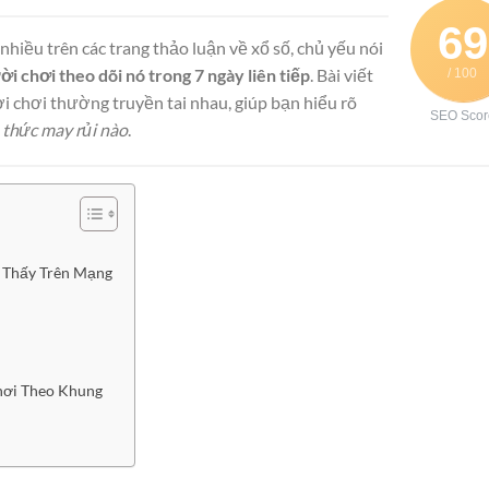
69
nhiều trên các trang thảo luận về xổ số, chủ yếu nói
i chơi theo dõi nó trong 7 ngày liên tiếp
. Bài viết
/ 100
ời chơi thường truyền tai nhau, giúp bạn hiểu rõ
SEO Scor
 thức may rủi nào
.
 Thấy Trên Mạng
hơi Theo Khung