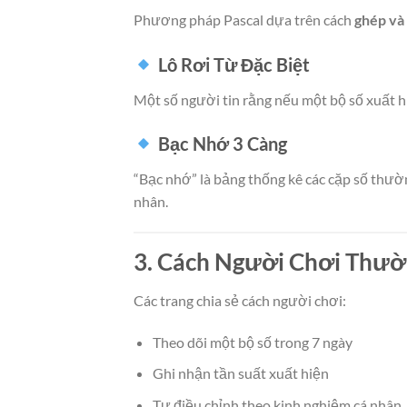
Phương pháp Pascal dựa trên cách
ghép và
Lô Rơi Từ Đặc Biệt
Một số người tin rằng nếu một bộ số xuất hiệ
Bạc Nhớ 3 Càng
“Bạc nhớ” là bảng thống kê các cặp số thư
nhân.
3. Cách Người Chơi Thườ
Các trang chia sẻ cách người chơi:
Theo dõi một bộ số trong 7 ngày
Ghi nhận tần suất xuất hiện
Tự điều chỉnh theo kinh nghiệm cá nhân