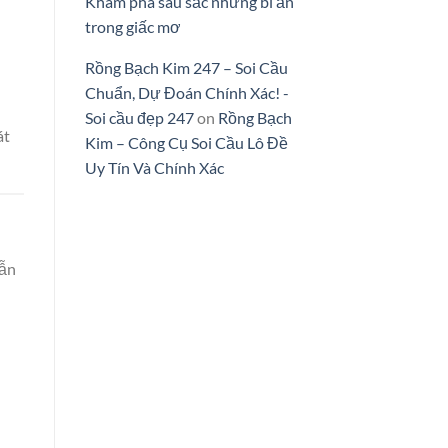
Khám phá sâu sắc những bí ẩn
trong giấc mơ
Rồng Bạch Kim 247 – Soi Cầu
Chuẩn, Dự Đoán Chính Xác! -
Soi cầu đẹp 247
on
Rồng Bạch
át
Kim – Công Cụ Soi Cầu Lô Đề
Uy Tín Và Chính Xác
dẫn