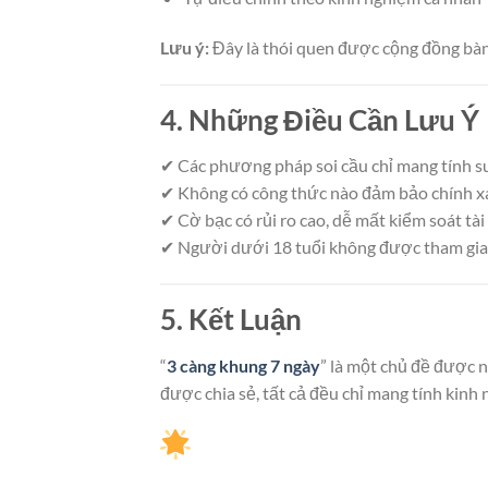
Lưu ý:
Đây là thói quen được cộng đồng bàn
4. Những Điều Cần Lưu Ý
✔ Các phương pháp soi cầu chỉ mang tính s
✔ Không có công thức nào đảm bảo chính xá
✔ Cờ bạc có rủi ro cao, dễ mất kiểm soát tài
✔ Người dưới 18 tuổi không được tham gia
5. Kết Luận
“
3 càng khung 7 ngày
” là một chủ đề được 
được chia sẻ, tất cả đều chỉ mang tính kin