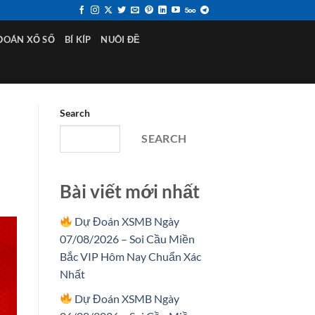
ĐOÁN XỔ SỐ
BÍ KÍP
NUÔI ĐỀ
Search
SEARCH
Bài viết mới nhất
Dự Đoán XSMB Ngày
07/08/2026 – Soi Cầu Miền
Bắc VIP Hôm Nay Chuẩn Xác
Nhất
Dự Đoán XSMB Ngày