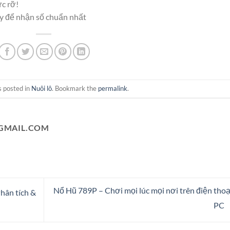
c rỡ!
y để nhận số chuẩn nhất
s posted in
Nuôi lô
. Bookmark the
permalink
.
GMAIL.COM
Nổ Hũ 789P – Chơi mọi lúc mọi nơi trên điện thoạ
hân tích &
PC