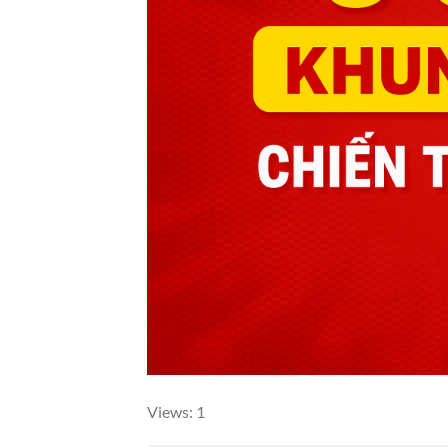
Views: 1