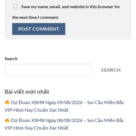
Save my name, email, and website in this browser for
the next time I comment.
Search
SEARCH
Bài viết mới nhất
Dự Đoán XSMB Ngày 09/08/2026 – Soi Cầu Miền Bắc
VIP Hôm Nay Chuẩn Xác Nhất
Dự Đoán XSMB Ngày 08/08/2026 – Soi Cầu Miền Bắc
VIP Hôm Nay Chuẩn Xác Nhất