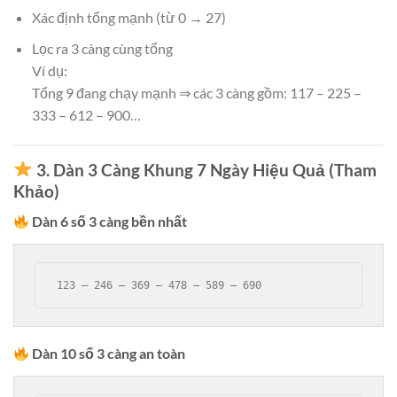
Xác định tổng mạnh (từ 0 → 27)
Lọc ra 3 càng cùng tổng
Ví dụ:
Tổng 9 đang chạy mạnh ⇒ các 3 càng gồm: 117 – 225 –
333 – 612 – 900…
3. Dàn 3 Càng Khung 7 Ngày Hiệu Quả (Tham
Khảo)
Dàn 6 số 3 càng bền nhất
Dàn 10 số 3 càng an toàn