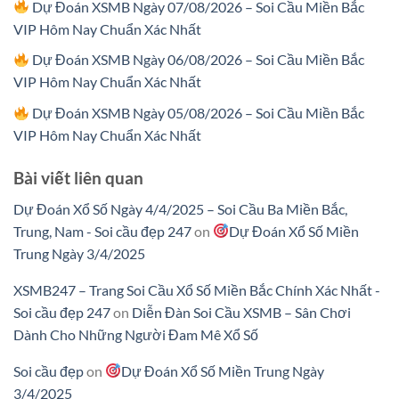
Dự Đoán XSMB Ngày 07/08/2026 – Soi Cầu Miền Bắc
VIP Hôm Nay Chuẩn Xác Nhất
Dự Đoán XSMB Ngày 06/08/2026 – Soi Cầu Miền Bắc
VIP Hôm Nay Chuẩn Xác Nhất
Dự Đoán XSMB Ngày 05/08/2026 – Soi Cầu Miền Bắc
VIP Hôm Nay Chuẩn Xác Nhất
Bài viết liên quan
Dự Đoán Xổ Số Ngày 4/4/2025 – Soi Cầu Ba Miền Bắc,
Trung, Nam - Soi cầu đẹp 247
on
Dự Đoán Xổ Số Miền
Trung Ngày 3/4/2025
XSMB247 – Trang Soi Cầu Xổ Số Miền Bắc Chính Xác Nhất -
Soi cầu đẹp 247
on
Diễn Đàn Soi Cầu XSMB – Sân Chơi
Dành Cho Những Người Đam Mê Xổ Số
Soi cầu đẹp
on
Dự Đoán Xổ Số Miền Trung Ngày
3/4/2025