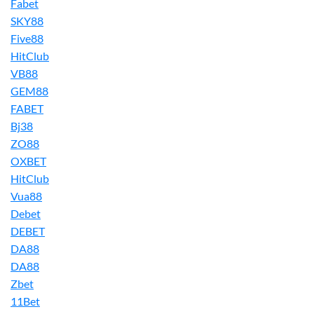
Fabet
SKY88
Five88
HitClub
VB88
GEM88
FABET
Bj38
ZO88
OXBET
HitClub
Vua88
Debet
DEBET
DA88
DA88
Zbet
11Bet