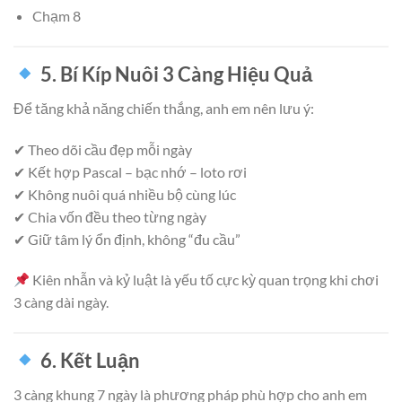
Chạm 8
5. Bí Kíp Nuôi 3 Càng Hiệu Quả
Để tăng khả năng chiến thắng, anh em nên lưu ý:
✔ Theo dõi cầu đẹp mỗi ngày
✔ Kết hợp Pascal – bạc nhớ – loto rơi
✔ Không nuôi quá nhiều bộ cùng lúc
✔ Chia vốn đều theo từng ngày
✔ Giữ tâm lý ổn định, không “đu cầu”
Kiên nhẫn và kỷ luật là yếu tố cực kỳ quan trọng khi chơi
3 càng dài ngày.
6. Kết Luận
3 càng khung 7 ngày là phương pháp phù hợp cho anh em