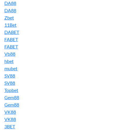
DA88
DA88
Zbet
11Bet
DABET
FABET
FABET
Vb88
hbet
mubet
SV88
SV88
Topbet
Gem88
Gem88
VK88
VK88
3BET