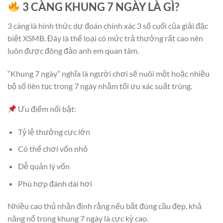
3 CÀNG KHUNG 7 NGÀY LÀ GÌ?
3 càng là hình thức dự đoán chính xác 3 số cuối của giải đặc
biệt XSMB. Đây là thể loại có mức trả thưởng rất cao nên
luôn được đông đảo anh em quan tâm.
“Khung 7 ngày” nghĩa là người chơi sẽ nuôi một hoặc nhiều
bộ số liên tục trong 7 ngày nhằm tối ưu xác suất trúng.
Ưu điểm nổi bật:
Tỷ lệ thưởng cực lớn
Có thể chơi vốn nhỏ
Dễ quản lý vốn
Phù hợp đánh dài hơi
Nhiều cao thủ nhận định rằng nếu bắt đúng cầu đẹp, khả
năng nổ trong khung 7 ngày là cực kỳ cao.