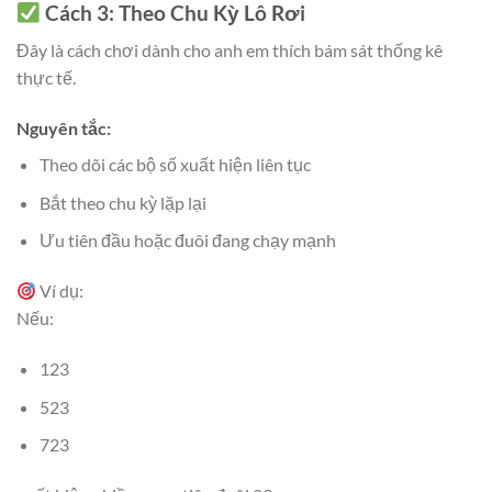
Cách 3: Theo Chu Kỳ Lô Rơi
Đây là cách chơi dành cho anh em thích bám sát thống kê
thực tế.
Nguyên tắc:
Theo dõi các bộ số xuất hiện liên tục
Bắt theo chu kỳ lặp lại
Ưu tiên đầu hoặc đuôi đang chạy mạnh
Ví dụ:
Nếu:
123
523
723