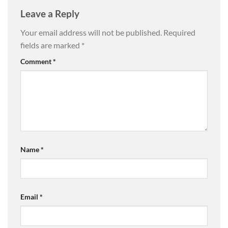
Leave a Reply
Your email address will not be published.
Required
fields are marked
*
Comment
*
Name
*
Email
*