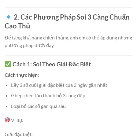
2. Các Phương Pháp Soi 3 Càng Chuẩn
Cao Thủ
Để tăng khả năng chiến thắng, anh em có thể áp dụng những
phương pháp dưới đây.
Cách 1: Soi Theo Giải Đặc Biệt
Cách thực hiện:
Lấy 3 số cuối giải đặc biệt của 3 ngày gần nhất
Ghép chéo tạo thành bộ 3 càng đẹp
Loại bỏ các số gan quá sâu
Ví dụ:
Giải đặc biệt: