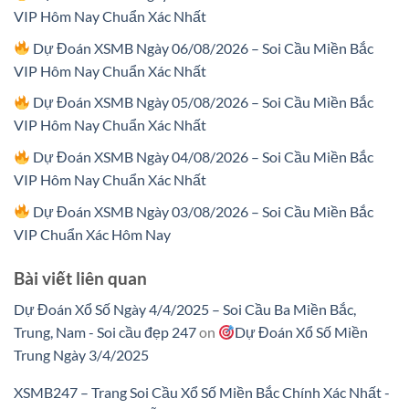
VIP Hôm Nay Chuẩn Xác Nhất
Dự Đoán XSMB Ngày 06/08/2026 – Soi Cầu Miền Bắc
VIP Hôm Nay Chuẩn Xác Nhất
Dự Đoán XSMB Ngày 05/08/2026 – Soi Cầu Miền Bắc
VIP Hôm Nay Chuẩn Xác Nhất
Dự Đoán XSMB Ngày 04/08/2026 – Soi Cầu Miền Bắc
VIP Hôm Nay Chuẩn Xác Nhất
Dự Đoán XSMB Ngày 03/08/2026 – Soi Cầu Miền Bắc
VIP Chuẩn Xác Hôm Nay
Bài viết liên quan
Dự Đoán Xổ Số Ngày 4/4/2025 – Soi Cầu Ba Miền Bắc,
Trung, Nam - Soi cầu đẹp 247
on
Dự Đoán Xổ Số Miền
Trung Ngày 3/4/2025
XSMB247 – Trang Soi Cầu Xổ Số Miền Bắc Chính Xác Nhất -