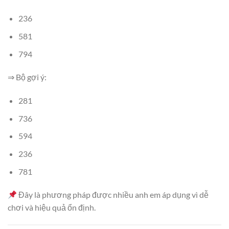
236
581
794
⇒ Bộ gợi ý:
281
736
594
236
781
Đây là phương pháp được nhiều anh em áp dụng vì dễ
chơi và hiệu quả ổn định.