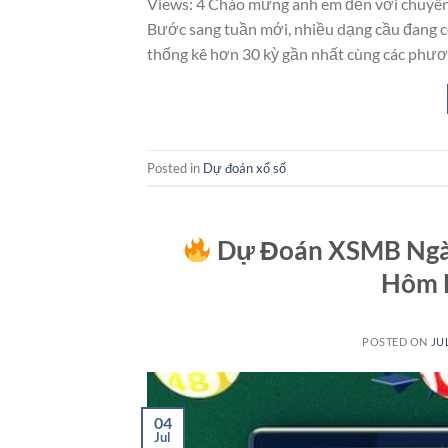
Views: 4 Chào mừng anh em đến với chuyên
Bước sang tuần mới, nhiều dạng cầu đang có 
thống kê hơn 30 kỳ gần nhất cùng các phư
Posted in
Dự đoán xổ số
Dự Đoán XSMB Ngày
Hôm 
POSTED ON
JUL
04
Jul