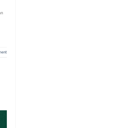
an
ment