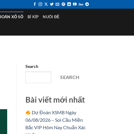
ĐOÁN XỔ SỐ
BÍ KÍP
NUÔI ĐỀ
Search
SEARCH
Bài viết mới nhất
Dự Đoán XSMB Ngày
06/08/2026 – Soi Cầu Miền
Bắc VIP Hôm Nay Chuẩn Xác