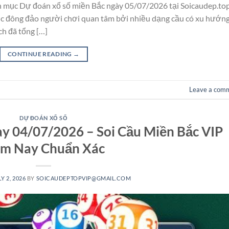
 mục Dự đoán xổ số miền Bắc ngày 05/07/2026 tại Soicaudep.top
ợc đông đảo người chơi quan tâm bởi nhiều dạng cầu có xu hướn
ch đã tổng […]
CONTINUE READING
→
Leave a com
DỰ ĐOÁN XỔ SỐ
 04/07/2026 – Soi Cầu Miền Bắc VIP
m Nay Chuẩn Xác
Y 2, 2026
BY
SOICAUDEPTOPVIP@GMAIL.COM