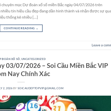
ới chuyên mục Dự đoán xổ số miền Bắc ngày 04/07/2026 trên
, nhiều tín hiệu cầu đẹp đang dần hình thành và nhận được sự qu
iệu thống kê nhiều […]
CONTINUE READING
→
Leave a com
Ự ĐOÁN XỔ SỐ
,
UNCATEGORIZED
 03/07/2026 – Soi Cầu Miền Bắc VIP
m Nay Chính Xác
Y 2, 2026
BY
SOICAUDEPTOPVIP@GMAIL.COM